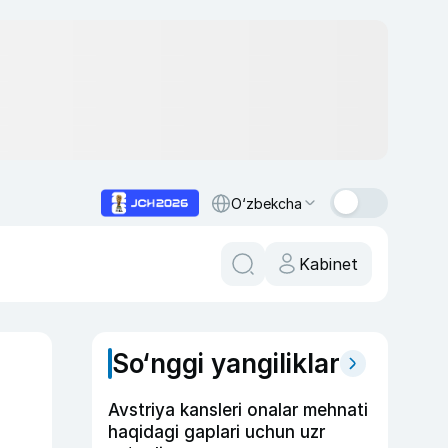
O‘zbekcha
Kabinet
So‘nggi yangiliklar
Avstriya kansleri onalar mehnati
haqidagi gaplari uchun uzr