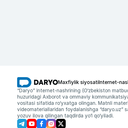
Maxfiylik siyosati
Internet-nas
“Daryo” internet-nashrining (O‘zbekiston matbuo
huzuridagi Axborot va ommaviy kommunikatsiyal
vositasi sifatida ro‘yxatga olingan. Matnli materi
videomateriallaridan foydalanishga “daryo.uz” sa
yozuv ilova qilingan taqdirda yo‘l qo‘yiladi.