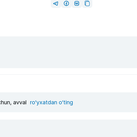
uchun, avval
ro‘yxatdan o‘ting