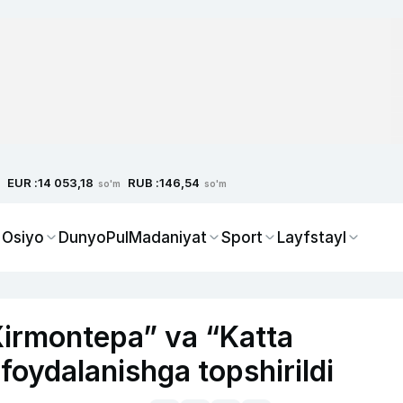
EUR :
RUB :
14 053,18
146,54
so'm
so'm
 Osiyo
Dunyo
Pul
Madaniyat
Sport
Layfstayl
Xirmontepa” va “Katta
foydalanishga topshirildi