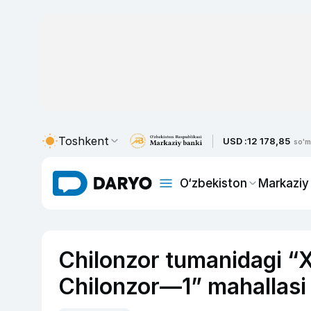
Toshkent
USD :
12 178,85
so'm
O‘zbekiston
Markaziy
Chilonzor tumanidagi “
Chilonzor—1” mahallasi 