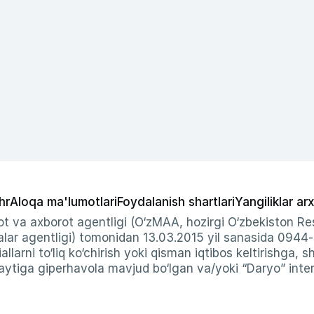
hr
Aloqa ma'lumotlari
Foydalanish shartlari
Yangiliklar arx
t va axborot agentligi (O‘zMAA, hozirgi O‘zbekiston Res
ar agentligi) tomonidan 13.03.2015 yil sanasida 0944
allarni to‘liq ko‘chirish yoki qisman iqtibos keltirishga, 
ytiga giperhavola mavjud bo‘lgan va/yoki “Daryo” intern