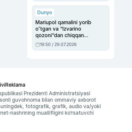
qolgan voqea
Dunyo
Mariupol qamalini yorib
oʻtgan va “Izvarino
qozoni”dan chiqqan
qahramon — Ukraina
19:50 / 29.07.2026
armiyasi bosh
qoʻmondoni Drapatiy
haqida
ivi
Reklama
publikasi Prezidenti Administratsiyasi
-sonli guvohnoma bilan ommaviy axborot
shuningdek, fotografik, grafik, audio va/yoki
et-nashrining muallifligini ko‘rsatuvchi