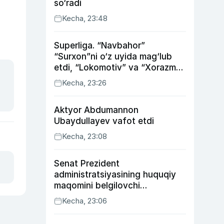
so‘radi
Kecha, 23:48
Superliga. “Navbahor”
“Surxon”ni o‘z uyida mag‘lub
etdi, “Lokomotiv” va “Xorazm”
uyda g‘alaba qozondi
Kecha, 23:26
Aktyor Abdu­mannon
Ubaydullayev vafot etdi
Kecha, 23:08
Senat Prezident
administratsiyasining huquqiy
maqomini belgilovchi
konstitutsiyaviy qonunni
Kecha, 23:06
ma’qulladi