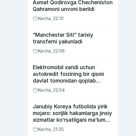
Axmat Qodirovga Checheniston
Qahramoni unvoni berildi
Kecha, 22:31
“Manchester Siti” tarixiy
transferni yakunladi
Kecha, 22:06
Elektromobil xaridi uchun
avtokredit foizining bir qismi
davlat tomonidan qoplab
berilishi mumkin
Kecha, 22:04
Janubiy Koreya futbolida yirik
mojaro: xorijlik hakamlarga jinsiy
xizmatlar ko‘rsatilgani ma’lum
qilindi
Kecha, 21:35