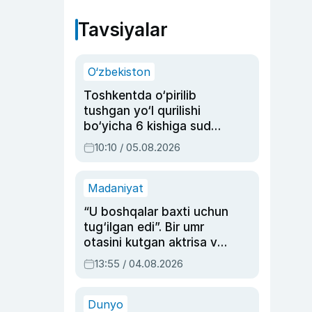
Tavsiyalar
O‘zbekiston
Toshkentda o‘pirilib
tushgan yo‘l qurilishi
bo‘yicha 6 kishiga sud
hukmi o‘qildi
10:10 / 05.08.2026
Madaniyat
“U boshqalar baxti uchun
tug‘ilgan edi”. Bir umr
otasini kutgan aktrisa va
dublyaj ustasi Rimma
13:55 / 04.08.2026
Ahmedovaning
sinovlarga to‘la hayoti
Dunyo