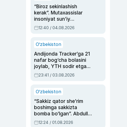
“Biroz sekinlashish
kerak”. Mutaxassislar
insoniyat sun’iy
intellektni boshqara
12:40 / 04.08.2026
olmay qolishidan xavotir
bildirdi
O‘zbekiston
Andijonda Tracker’ga 21
nafar bog‘cha bolasini
joylab, YTH sodir etgan
ayolga sud hukmi o‘qildi
23:41 / 03.08.2026
O‘zbekiston
“Sakkiz qator she’rim
boshimga sakkizta
bomba bo‘lgan”. Abdulla
Oripovni siyosiy
12:24 / 01.08.2026
ayblovlardan asrab