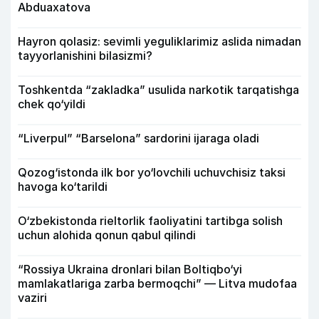
Abduaxatova
Hayron qolasiz: sevimli yeguliklarimiz aslida nimadan
tayyorlanishini bilasizmi?
Toshkentda “zakladka” usulida narkotik tarqatishga
chek qo‘yildi
“Liverpul” “Barselona” sardorini ijaraga oladi
Qozog‘istonda ilk bor yo‘lovchili uchuvchisiz taksi
havoga ko‘tarildi
O‘zbekistonda rieltorlik faoliyatini tartibga solish
uchun alohida qonun qabul qilindi
“Rossiya Ukraina dronlari bilan Boltiqbo‘yi
mamlakatlariga zarba bermoqchi” — Litva mudofaa
vaziri