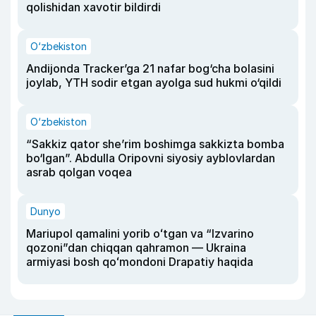
qolishidan xavotir bildirdi
O‘zbekiston
Andijonda Tracker’ga 21 nafar bog‘cha bolasini
joylab, YTH sodir etgan ayolga sud hukmi o‘qildi
O‘zbekiston
“Sakkiz qator she’rim boshimga sakkizta bomba
bo‘lgan”. Abdulla Oripovni siyosiy ayblovlardan
asrab qolgan voqea
Dunyo
Mariupol qamalini yorib oʻtgan va “Izvarino
qozoni”dan chiqqan qahramon — Ukraina
armiyasi bosh qoʻmondoni Drapatiy haqida