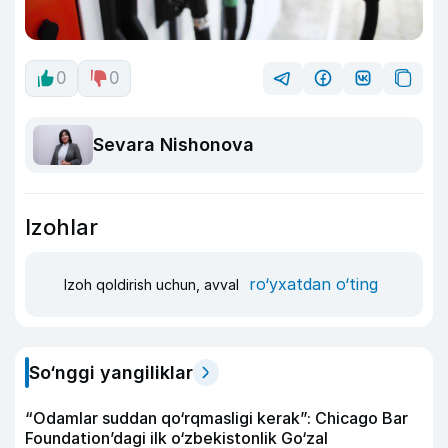
0
0
Sevara Nishonova
Izohlar
ro‘yxatdan o‘ting
Izoh qoldirish uchun, avval
So‘nggi yangiliklar
“Odamlar suddan qo‘rqmasligi kerak”: Chicago Bar
Foundation’dagi ilk o‘zbekistonlik Go‘zal