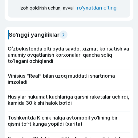
ro‘yxatdan o‘ting
Izoh qoldirish uchun, avval
So‘nggi yangiliklar
Oʻzbekistonda olti oyda savdo, xizmat koʻrsatish va
umumiy ovqatlanish korxonalari qancha soliq
toʻlagani ochiqlandi
Vinisius “Real” bilan uzoq muddatli shartnoma
imzoladi
Husiylar hukumat kuchlariga qarshi raketalar uchirdi,
kamida 30 kishi halok bo‘ldi
Toshkentda Kichik halqa avtomobil yo‘lining bir
qismi to‘rt kunga yopildi (xarita)