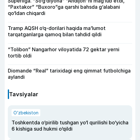
Superliga. “So‘g‘diyona” “Andijon”ni mag‘lub etdi,
“Paxtakor” “Buxoro”ga qarshi bahsda g‘alabani
qo‘ldan chiqardi
Tramp AQSH o‘q-dorilari haqida ma’lumot
tarqatganlarga qamoq bilan tahdid qildi
“Tolibon” Nangarhor viloyatida 72 gektar yerni
tortib oldi
Diomande “Real” tarixidagi eng qimmat futbolchiga
aylandi
Tavsiyalar
O‘zbekiston
Toshkentda o‘pirilib tushgan yo‘l qurilishi bo‘yicha
6 kishiga sud hukmi o‘qildi