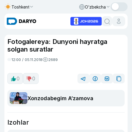
Toshkent
O‘zbekcha
Fotogalereya: Dunyoni hayratga
solgan suratlar
12:00 / 05.11.2018
2689
0
0
Xonzodabegim A’zamova
Izohlar