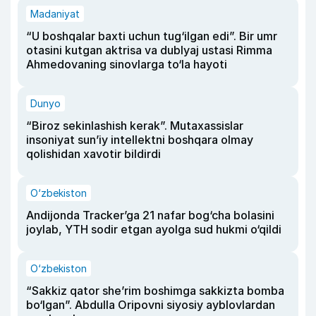
Madaniyat
“U boshqalar baxti uchun tug‘ilgan edi”. Bir umr
otasini kutgan aktrisa va dublyaj ustasi Rimma
Ahmedovaning sinovlarga to‘la hayoti
Dunyo
“Biroz sekinlashish kerak”. Mutaxassislar
insoniyat sun’iy intellektni boshqara olmay
qolishidan xavotir bildirdi
O‘zbekiston
Andijonda Tracker’ga 21 nafar bog‘cha bolasini
joylab, YTH sodir etgan ayolga sud hukmi o‘qildi
O‘zbekiston
“Sakkiz qator she’rim boshimga sakkizta bomba
bo‘lgan”. Abdulla Oripovni siyosiy ayblovlardan