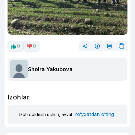
0
0
Shoira Yakubova
Izohlar
ro‘yxatdan o‘ting
Izoh qoldirish uchun, avval