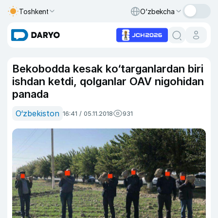
Toshkent
O‘zbekcha
Bekobodda kesak ko‘targanlardan biri
ishdan ketdi, qolganlar OAV nigohidan
panada
O‘zbekiston
16:41 / 05.11.2018
931