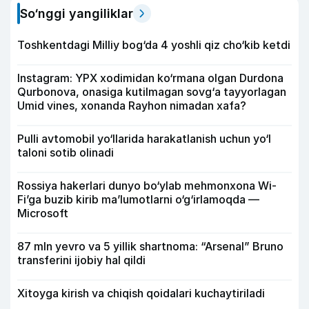
So‘nggi yangiliklar
Toshkentdagi Milliy bog‘da 4 yoshli qiz cho‘kib ketdi
Instagram: YPX xodimidan ko‘rmana olgan Durdona
Qurbonova, onasiga kutilmagan sovg‘a tayyorlagan
Umid vines, xonanda Rayhon nimadan xafa?
Pulli avtomobil yo‘llarida harakatlanish uchun yo‘l
taloni sotib olinadi
Rossiya hakerlari dunyo bo‘ylab mehmonxona Wi-
Fi’ga buzib kirib ma’lumotlarni o‘g‘irlamoqda —
Microsoft
87 mln yevro va 5 yillik shartnoma: “Arsenal” Bruno
transferini ijobiy hal qildi
Xitoyga kirish va chiqish qoidalari kuchaytiriladi