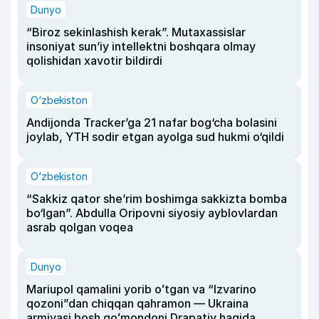
Dunyo
“Biroz sekinlashish kerak”. Mutaxassislar
insoniyat sun’iy intellektni boshqara olmay
qolishidan xavotir bildirdi
O‘zbekiston
Andijonda Tracker’ga 21 nafar bog‘cha bolasini
joylab, YTH sodir etgan ayolga sud hukmi o‘qildi
O‘zbekiston
“Sakkiz qator she’rim boshimga sakkizta bomba
bo‘lgan”. Abdulla Oripovni siyosiy ayblovlardan
asrab qolgan voqea
Dunyo
Mariupol qamalini yorib oʻtgan va “Izvarino
qozoni”dan chiqqan qahramon — Ukraina
armiyasi bosh qoʻmondoni Drapatiy haqida