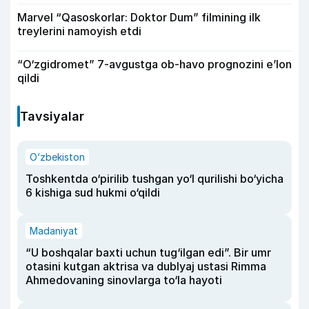
Marvel “Qasoskorlar: Doktor Dum” filmining ilk
treylerini namoyish etdi
“O‘zgidromet” 7-avgustga ob-havo prognozini e’lon
qildi
Tavsiyalar
O‘zbekiston
Toshkentda o‘pirilib tushgan yo‘l qurilishi bo‘yicha
6 kishiga sud hukmi o‘qildi
Madaniyat
“U boshqalar baxti uchun tug‘ilgan edi”. Bir umr
otasini kutgan aktrisa va dublyaj ustasi Rimma
Ahmedovaning sinovlarga to‘la hayoti