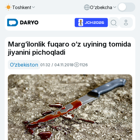
Toshkent
O‘zbekcha
Marg‘ilonlik fuqaro o‘z uyining tomida
jiyanini pichoqladi
O‘zbekiston
01:32 / 04.11.2018
1126