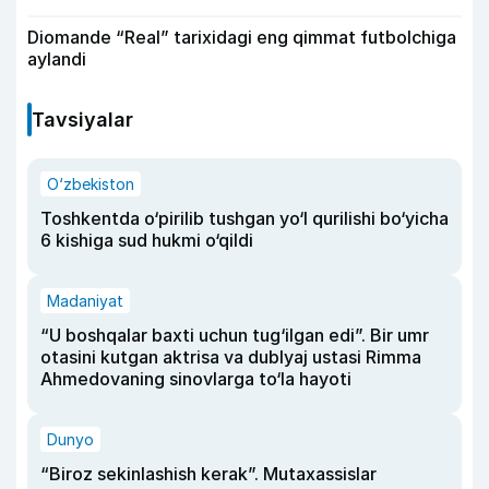
Diomande “Real” tarixidagi eng qimmat futbolchiga
aylandi
Tavsiyalar
O‘zbekiston
Toshkentda o‘pirilib tushgan yo‘l qurilishi bo‘yicha
6 kishiga sud hukmi o‘qildi
Madaniyat
“U boshqalar baxti uchun tug‘ilgan edi”. Bir umr
otasini kutgan aktrisa va dublyaj ustasi Rimma
Ahmedovaning sinovlarga to‘la hayoti
Dunyo
“Biroz sekinlashish kerak”. Mutaxassislar