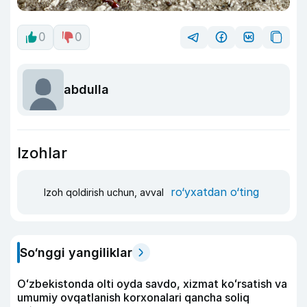
0
0
abdulla
Izohlar
ro‘yxatdan o‘ting
Izoh qoldirish uchun, avval
So‘nggi yangiliklar
Oʻzbekistonda olti oyda savdo, xizmat koʻrsatish va
umumiy ovqatlanish korxonalari qancha soliq