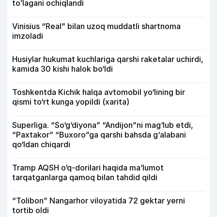
toʻlagani ochiqlandi
Vinisius “Real” bilan uzoq muddatli shartnoma
imzoladi
Husiylar hukumat kuchlariga qarshi raketalar uchirdi,
kamida 30 kishi halok bo‘ldi
Toshkentda Kichik halqa avtomobil yo‘lining bir
qismi to‘rt kunga yopildi (xarita)
Superliga. “So‘g‘diyona” “Andijon”ni mag‘lub etdi,
“Paxtakor” “Buxoro”ga qarshi bahsda g‘alabani
qo‘ldan chiqardi
Tramp AQSH o‘q-dorilari haqida ma’lumot
tarqatganlarga qamoq bilan tahdid qildi
“Tolibon” Nangarhor viloyatida 72 gektar yerni
tortib oldi