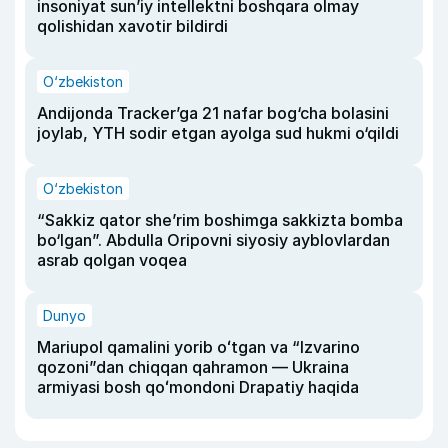
insoniyat sun’iy intellektni boshqara olmay
qolishidan xavotir bildirdi
O‘zbekiston
Andijonda Tracker’ga 21 nafar bog‘cha bolasini
joylab, YTH sodir etgan ayolga sud hukmi o‘qildi
O‘zbekiston
“Sakkiz qator she’rim boshimga sakkizta bomba
bo‘lgan”. Abdulla Oripovni siyosiy ayblovlardan
asrab qolgan voqea
Dunyo
Mariupol qamalini yorib oʻtgan va “Izvarino
qozoni”dan chiqqan qahramon — Ukraina
armiyasi bosh qoʻmondoni Drapatiy haqida