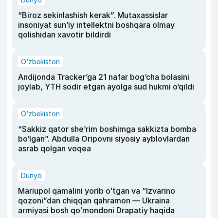
“Biroz sekinlashish kerak”. Mutaxassislar
insoniyat sun’iy intellektni boshqara olmay
qolishidan xavotir bildirdi
O‘zbekiston
Andijonda Tracker’ga 21 nafar bog‘cha bolasini
joylab, YTH sodir etgan ayolga sud hukmi o‘qildi
O‘zbekiston
“Sakkiz qator she’rim boshimga sakkizta bomba
bo‘lgan”. Abdulla Oripovni siyosiy ayblovlardan
asrab qolgan voqea
Dunyo
Mariupol qamalini yorib oʻtgan va “Izvarino
qozoni”dan chiqqan qahramon — Ukraina
armiyasi bosh qoʻmondoni Drapatiy haqida