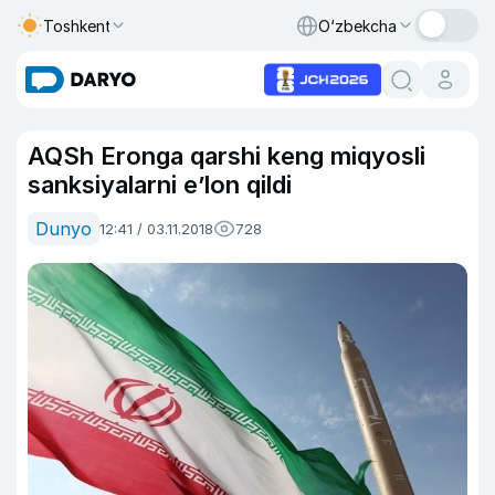
Toshkent
O‘zbekcha
AQSh Eronga qarshi keng miqyosli
sanksiyalarni e’lon qildi
Dunyo
12:41 / 03.11.2018
728