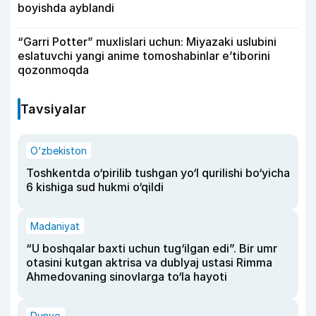
boyishda ayblandi
“Garri Potter” muxlislari uchun: Miyazaki uslubini
eslatuvchi yangi anime tomoshabinlar e’tiborini
qozonmoqda
Tavsiyalar
O‘zbekiston
Toshkentda o‘pirilib tushgan yo‘l qurilishi bo‘yicha
6 kishiga sud hukmi o‘qildi
Madaniyat
“U boshqalar baxti uchun tug‘ilgan edi”. Bir umr
otasini kutgan aktrisa va dublyaj ustasi Rimma
Ahmedovaning sinovlarga to‘la hayoti
Dunyo