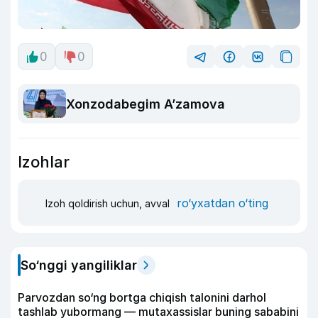
0
0
Xonzodabegim A’zamova
Izohlar
ro‘yxatdan o‘ting
Izoh qoldirish uchun, avval
So‘nggi yangiliklar
Parvozdan so‘ng bortga chiqish talonini darhol
tashlab yubormang — mutaxassislar buning sababini