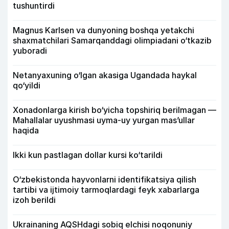
tushuntirdi
Magnus Karlsen va dunyoning boshqa yetakchi
shaxmatchilari Samarqanddagi olimpiadani o‘tkazib
yuboradi
Netanyaxuning o‘lgan akasiga Ugandada haykal
qo‘yildi
Xonadonlarga kirish bo‘yicha topshiriq berilmagan —
Mahallalar uyushmasi uyma-uy yurgan mas’ullar
haqida
Ikki kun pastlagan dollar kursi ko‘tarildi
O‘zbekistonda hayvonlarni identifikatsiya qilish
tartibi va ijtimoiy tarmoqlardagi feyk xabarlarga
izoh berildi
Ukrainaning AQSHdagi sobiq elchisi noqonuniy