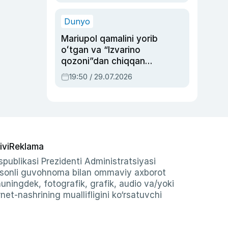
qolgan voqea
Dunyo
Mariupol qamalini yorib
oʻtgan va “Izvarino
qozoni”dan chiqqan
qahramon — Ukraina
19:50 / 29.07.2026
armiyasi bosh
qoʻmondoni Drapatiy
haqida
ivi
Reklama
publikasi Prezidenti Administratsiyasi
-sonli guvohnoma bilan ommaviy axborot
shuningdek, fotografik, grafik, audio va/yoki
et-nashrining muallifligini ko‘rsatuvchi