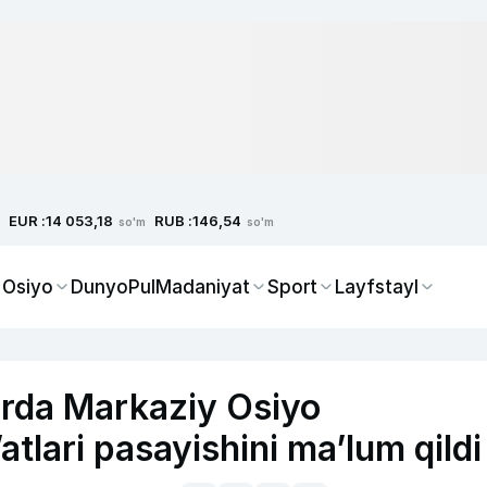
EUR :
RUB :
14 053,18
146,54
so'm
so'm
 Osiyo
Dunyo
Pul
Madaniyat
Sport
Layfstayl
rda Markaziy Osiyo
’atlari pasayishini ma’lum qildi