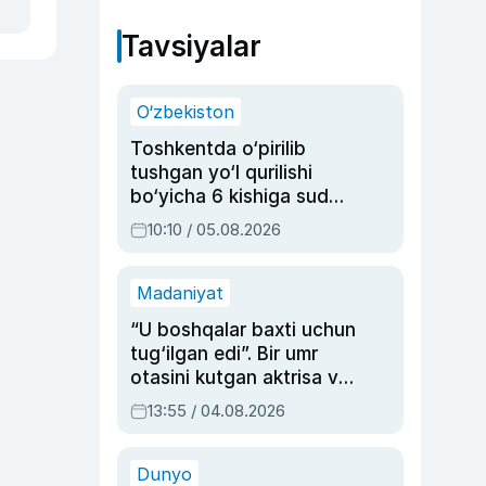
Tavsiyalar
O‘zbekiston
Toshkentda o‘pirilib
tushgan yo‘l qurilishi
bo‘yicha 6 kishiga sud
hukmi o‘qildi
10:10 / 05.08.2026
Madaniyat
“U boshqalar baxti uchun
tug‘ilgan edi”. Bir umr
otasini kutgan aktrisa va
dublyaj ustasi Rimma
13:55 / 04.08.2026
Ahmedovaning
sinovlarga to‘la hayoti
Dunyo