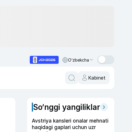
O‘zbekcha
Kabinet
So‘nggi yangiliklar
Avstriya kansleri onalar mehnati
haqidagi gaplari uchun uzr