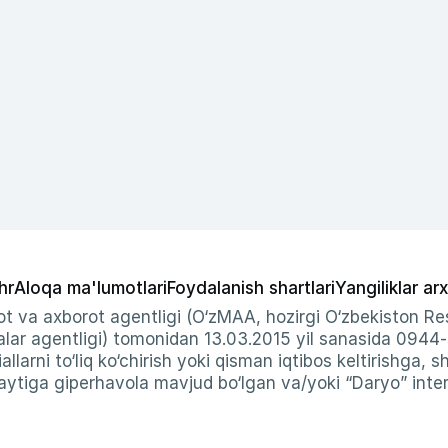
hr
Aloqa ma'lumotlari
Foydalanish shartlari
Yangiliklar arx
t va axborot agentligi (O‘zMAA, hozirgi O‘zbekiston Res
ar agentligi) tomonidan 13.03.2015 yil sanasida 0944
allarni to‘liq ko‘chirish yoki qisman iqtibos keltirishga, 
ytiga giperhavola mavjud bo‘lgan va/yoki “Daryo” intern