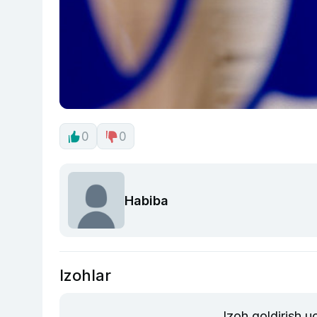
0
0
Habiba
Izohlar
Izoh qoldirish 