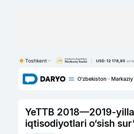
Toshkent
USD :
12 178,85
so'm
O‘zbekiston
Markaziy
YeTTB 2018—2019-yilla
iqtisodiyotlari o‘sish sur