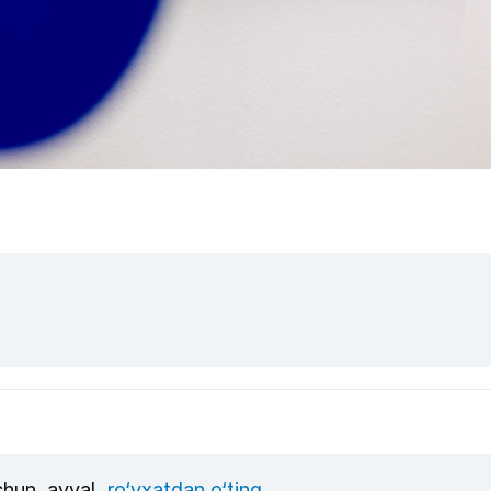
uchun, avval
ro‘yxatdan o‘ting