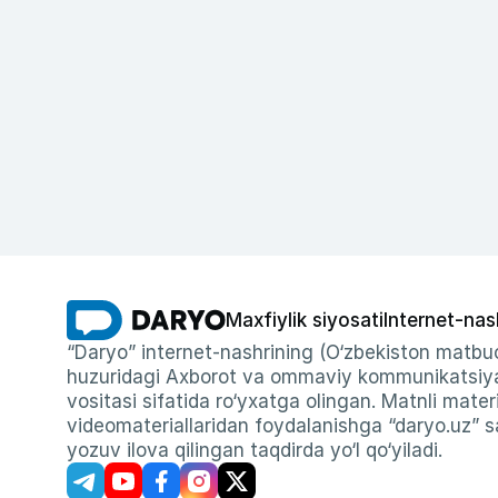
Maxfiylik siyosati
Internet-nas
“Daryo” internet-nashrining (O‘zbekiston matbuo
huzuridagi Axborot va ommaviy kommunikatsiyal
vositasi sifatida ro‘yxatga olingan. Matnli materi
videomateriallaridan foydalanishga “daryo.uz” sa
yozuv ilova qilingan taqdirda yo‘l qo‘yiladi.