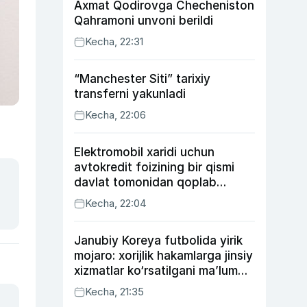
Axmat Qodirovga Checheniston
Qahramoni unvoni berildi
Kecha, 22:31
“Manchester Siti” tarixiy
transferni yakunladi
Kecha, 22:06
Elektromobil xaridi uchun
avtokredit foizining bir qismi
davlat tomonidan qoplab
berilishi mumkin
Kecha, 22:04
Janubiy Koreya futbolida yirik
mojaro: xorijlik hakamlarga jinsiy
xizmatlar ko‘rsatilgani ma’lum
qilindi
Kecha, 21:35