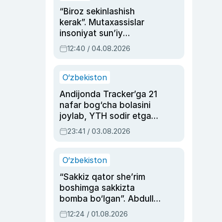
“Biroz sekinlashish
kerak”. Mutaxassislar
insoniyat sun’iy
intellektni boshqara
12:40 / 04.08.2026
olmay qolishidan xavotir
bildirdi
O‘zbekiston
Andijonda Tracker’ga 21
nafar bog‘cha bolasini
joylab, YTH sodir etgan
ayolga sud hukmi o‘qildi
23:41 / 03.08.2026
O‘zbekiston
“Sakkiz qator she’rim
boshimga sakkizta
bomba bo‘lgan”. Abdulla
Oripovni siyosiy
12:24 / 01.08.2026
ayblovlardan asrab