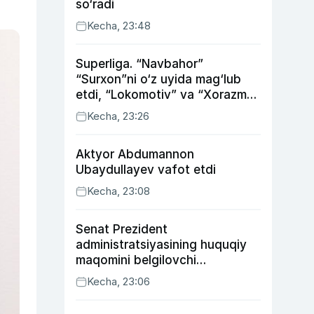
so‘radi
Kecha, 23:48
Superliga. “Navbahor”
“Surxon”ni o‘z uyida mag‘lub
etdi, “Lokomotiv” va “Xorazm”
uyda g‘alaba qozondi
Kecha, 23:26
Aktyor Abdu­mannon
Ubaydullayev vafot etdi
Kecha, 23:08
Senat Prezident
administratsiyasining huquqiy
maqomini belgilovchi
konstitutsiyaviy qonunni
Kecha, 23:06
ma’qulladi