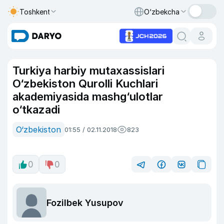
Toshkent
O‘zbekcha
Turkiya harbiy mutaxassislari
O‘zbekiston Qurolli Kuchlari
akademiyasida mashg‘ulotlar
o‘tkazadi
O‘zbekiston
01:55 / 02.11.2018
823
0
0
Fozilbek Yusupov