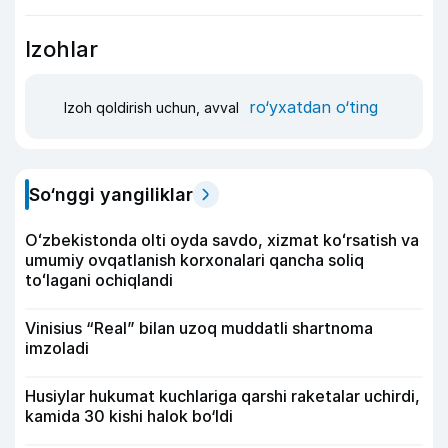
Izohlar
ro‘yxatdan o‘ting
Izoh qoldirish uchun, avval
So‘nggi yangiliklar
Oʻzbekistonda olti oyda savdo, xizmat koʻrsatish va
umumiy ovqatlanish korxonalari qancha soliq
toʻlagani ochiqlandi
Vinisius “Real” bilan uzoq muddatli shartnoma
imzoladi
Husiylar hukumat kuchlariga qarshi raketalar uchirdi,
kamida 30 kishi halok bo‘ldi