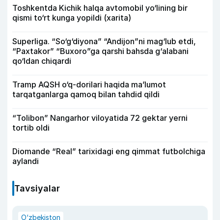
Toshkentda Kichik halqa avtomobil yo‘lining bir
qismi to‘rt kunga yopildi (xarita)
Superliga. “So‘g‘diyona” “Andijon”ni mag‘lub etdi,
“Paxtakor” “Buxoro”ga qarshi bahsda g‘alabani
qo‘ldan chiqardi
Tramp AQSH o‘q-dorilari haqida ma’lumot
tarqatganlarga qamoq bilan tahdid qildi
“Tolibon” Nangarhor viloyatida 72 gektar yerni
tortib oldi
Diomande “Real” tarixidagi eng qimmat futbolchiga
aylandi
Tavsiyalar
O‘zbekiston