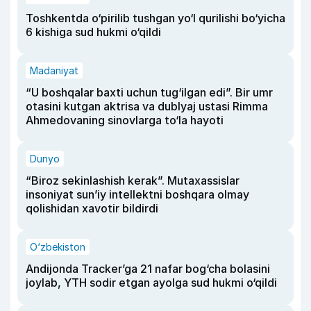
Toshkentda o‘pirilib tushgan yo‘l qurilishi bo‘yicha
6 kishiga sud hukmi o‘qildi
Madaniyat
“U boshqalar baxti uchun tug‘ilgan edi”. Bir umr
otasini kutgan aktrisa va dublyaj ustasi Rimma
Ahmedovaning sinovlarga to‘la hayoti
Dunyo
“Biroz sekinlashish kerak”. Mutaxassislar
insoniyat sun’iy intellektni boshqara olmay
qolishidan xavotir bildirdi
O‘zbekiston
Andijonda Tracker’ga 21 nafar bog‘cha bolasini
joylab, YTH sodir etgan ayolga sud hukmi o‘qildi