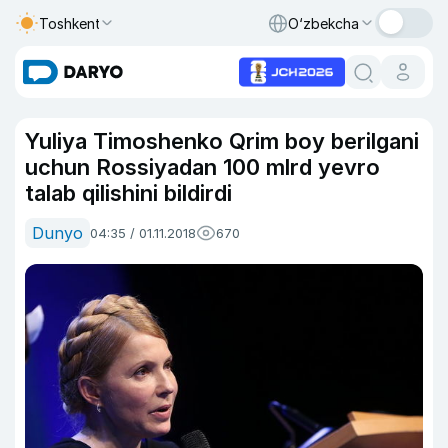
Toshkent
O‘zbekcha
Yuliya Timoshenko Qrim boy berilgani
uchun Rossiyadan 100 mlrd yevro
talab qilishini bildirdi
Dunyo
04:35 / 01.11.2018
670