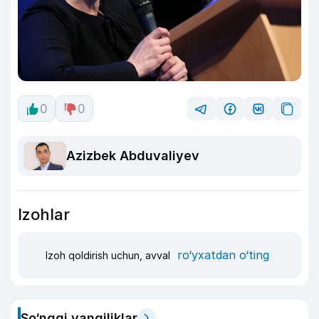
0
0
Azizbek Abduvaliyev
Izohlar
ro‘yxatdan o‘ting
Izoh qoldirish uchun, avval
So‘nggi yangiliklar