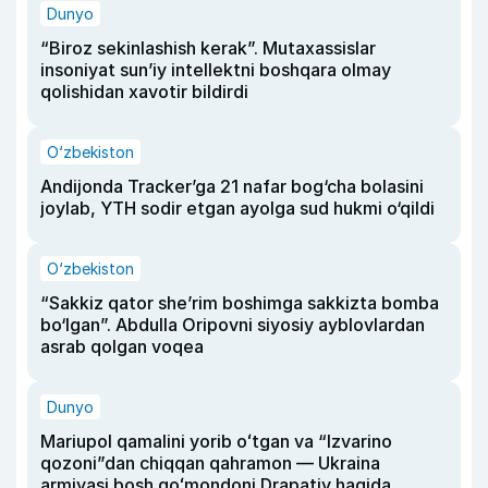
Dunyo
“Biroz sekinlashish kerak”. Mutaxassislar
insoniyat sun’iy intellektni boshqara olmay
qolishidan xavotir bildirdi
O‘zbekiston
Andijonda Tracker’ga 21 nafar bog‘cha bolasini
joylab, YTH sodir etgan ayolga sud hukmi o‘qildi
O‘zbekiston
“Sakkiz qator she’rim boshimga sakkizta bomba
bo‘lgan”. Abdulla Oripovni siyosiy ayblovlardan
asrab qolgan voqea
Dunyo
Mariupol qamalini yorib oʻtgan va “Izvarino
qozoni”dan chiqqan qahramon — Ukraina
armiyasi bosh qoʻmondoni Drapatiy haqida