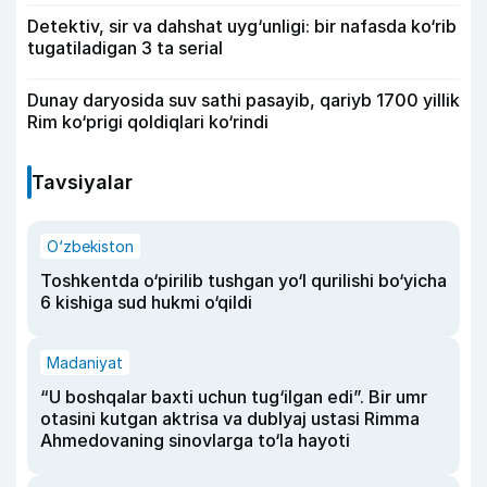
Detektiv, sir va dahshat uyg‘unligi: bir nafasda ko‘rib
tugatiladigan 3 ta serial
Dunay daryosida suv sathi pasayib, qariyb 1700 yillik
Rim ko‘prigi qoldiqlari ko‘rindi
Tavsiyalar
O‘zbekiston
Toshkentda o‘pirilib tushgan yo‘l qurilishi bo‘yicha
6 kishiga sud hukmi o‘qildi
Madaniyat
“U boshqalar baxti uchun tug‘ilgan edi”. Bir umr
otasini kutgan aktrisa va dublyaj ustasi Rimma
Ahmedovaning sinovlarga to‘la hayoti