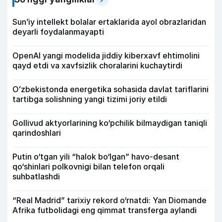
Sun’iy intellekt bolalar ertaklarida ayol obrazlaridan
deyarli foydalanmayapti
OpenAI yangi modelida jiddiy kiberxavf ehtimolini
qayd etdi va xavfsizlik choralarini kuchaytirdi
Oʻzbekistonda energetika sohasida davlat tariflarini
tartibga solishning yangi tizimi joriy etildi
Gollivud aktyorlarining ko‘pchilik bilmaydigan taniqli
qarindoshlari
Putin o‘tgan yili “halok bo‘lgan” havo-desant
qo‘shinlari polkovnigi bilan telefon orqali
suhbatlashdi
“Real Madrid” tarixiy rekord o‘rnatdi: Yan Diomande
Afrika futbolidagi eng qimmat transferga aylandi