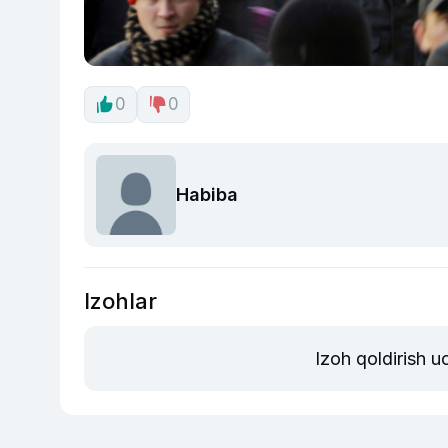
0
0
Habiba
Izohlar
Izoh qoldirish 