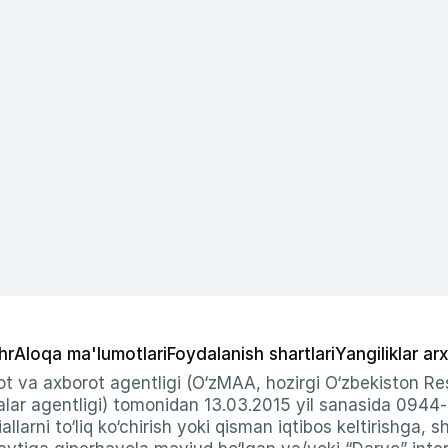
hr
Aloqa ma'lumotlari
Foydalanish shartlari
Yangiliklar arx
t va axborot agentligi (O‘zMAA, hozirgi O‘zbekiston Res
ar agentligi) tomonidan 13.03.2015 yil sanasida 0944
allarni to‘liq ko‘chirish yoki qisman iqtibos keltirishga, 