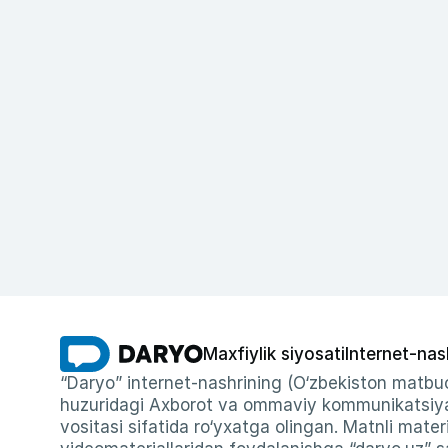
Maxfiylik siyosati
Internet-nas
“Daryo” internet-nashrining (O‘zbekiston matbuo
huzuridagi Axborot va ommaviy kommunikatsiyal
vositasi sifatida ro‘yxatga olingan. Matnli materi