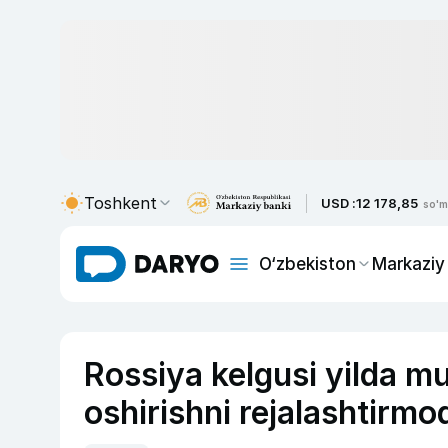
Toshkent
USD :
12 178,85
so'm
O‘zbekiston
Markaziy
Rossiya kelgusi yilda mu
oshirishni rejalashtirmo