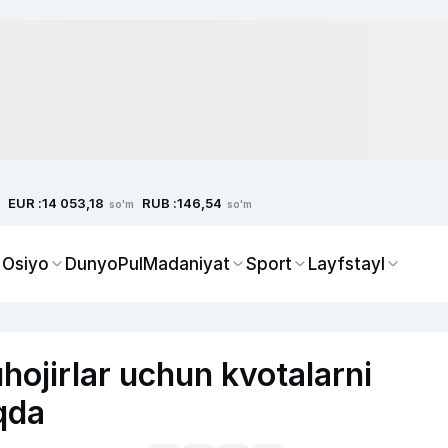
EUR :
RUB :
14 053,18
146,54
so'm
so'm
 Osiyo
Dunyo
Pul
Madaniyat
Sport
Layfstayl
hojirlar uchun kvotalarni
qda