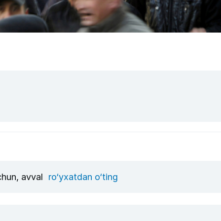
uchun, avval
ro‘yxatdan o‘ting