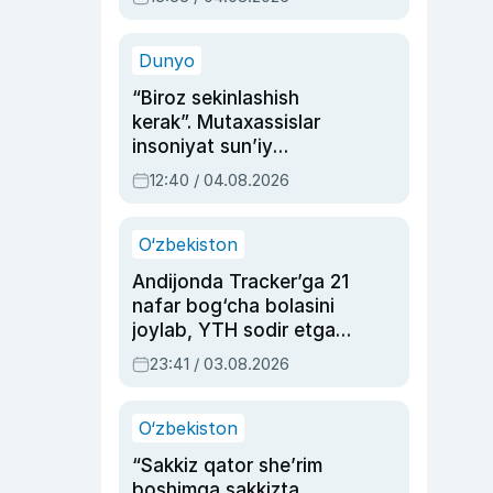
Ahmedovaning
sinovlarga to‘la hayoti
Dunyo
“Biroz sekinlashish
kerak”. Mutaxassislar
insoniyat sun’iy
intellektni boshqara
12:40 / 04.08.2026
olmay qolishidan xavotir
bildirdi
O‘zbekiston
Andijonda Tracker’ga 21
nafar bog‘cha bolasini
joylab, YTH sodir etgan
ayolga sud hukmi o‘qildi
23:41 / 03.08.2026
O‘zbekiston
“Sakkiz qator she’rim
boshimga sakkizta