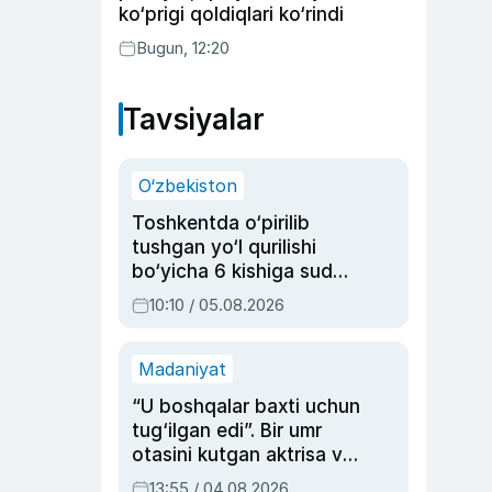
ko‘prigi qoldiqlari ko‘rindi
Bugun, 12:20
Tavsiyalar
O‘zbekiston
Toshkentda o‘pirilib
tushgan yo‘l qurilishi
bo‘yicha 6 kishiga sud
hukmi o‘qildi
10:10 / 05.08.2026
Madaniyat
“U boshqalar baxti uchun
tug‘ilgan edi”. Bir umr
otasini kutgan aktrisa va
dublyaj ustasi Rimma
13:55 / 04.08.2026