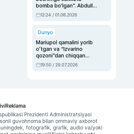
bomba bo‘lgan”. Abdulla
Oripovni siyosiy
12:24 / 01.08.2026
ayblovlardan asrab
qolgan voqea
Dunyo
Mariupol qamalini yorib
oʻtgan va “Izvarino
qozoni”dan chiqqan
qahramon — Ukraina
19:50 / 29.07.2026
armiyasi bosh
qoʻmondoni Drapatiy
haqida
ivi
Reklama
publikasi Prezidenti Administratsiyasi
-sonli guvohnoma bilan ommaviy axborot
shuningdek, fotografik, grafik, audio va/yoki