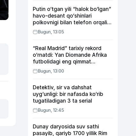
Putin o‘tgan yili “halok bo‘lgan”
havo-desant qo‘shinlari
polkovnigi bilan telefon orqali
suhbatlashdi
Bugun, 13:05
“Real Madrid” tarixiy rekord
o‘rnatdi: Yan Diomande Afrika
futbolidagi eng qimmat
transferga aylandi
Bugun, 13:00
Detektiv, sir va dahshat
uyg‘unligi: bir nafasda ko‘rib
tugatiladigan 3 ta serial
Bugun, 12:45
Dunay daryosida suv sathi
pasayib, qariyb 1700 yillik Rim