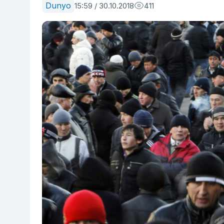
Dunyo
15:59 / 30.10.2018
411