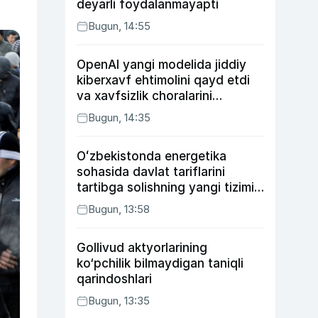
deyarli foydalanmayapti
Bugun, 14:55
OpenAI yangi modelida jiddiy
kiberxavf ehtimolini qayd etdi
va xavfsizlik choralarini
kuchaytirdi
Bugun, 14:35
Oʻzbekistonda energetika
sohasida davlat tariflarini
tartibga solishning yangi tizimi
joriy etildi
Bugun, 13:58
Gollivud aktyorlarining
ko‘pchilik bilmaydigan taniqli
qarindoshlari
Bugun, 13:35