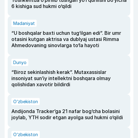
Toshkentda o‘pirilib tushgan yo‘l qurilishi bo‘yicha
6 kishiga sud hukmi o‘qildi
Madaniyat
“U boshqalar baxti uchun tug‘ilgan edi”. Bir umr
otasini kutgan aktrisa va dublyaj ustasi Rimma
Ahmedovaning sinovlarga to‘la hayoti
Dunyo
“Biroz sekinlashish kerak”. Mutaxassislar
insoniyat sun’iy intellektni boshqara olmay
qolishidan xavotir bildirdi
O‘zbekiston
Andijonda Tracker’ga 21 nafar bog‘cha bolasini
joylab, YTH sodir etgan ayolga sud hukmi o‘qildi
O‘zbekiston