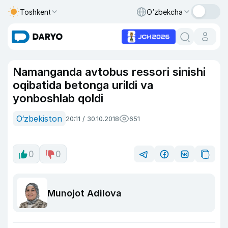
Toshkent
O‘zbekcha
Namanganda avtobus ressori sinishi
oqibatida betonga urildi va
yonboshlab qoldi
O‘zbekiston
20:11 / 30.10.2018
651
0
0
Munojot Adilova