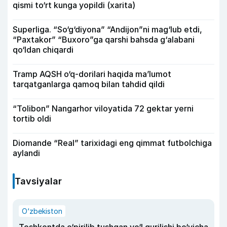
qismi to‘rt kunga yopildi (xarita)
Superliga. “So‘g‘diyona” “Andijon”ni mag‘lub etdi,
“Paxtakor” “Buxoro”ga qarshi bahsda g‘alabani
qo‘ldan chiqardi
Tramp AQSH o‘q-dorilari haqida ma’lumot
tarqatganlarga qamoq bilan tahdid qildi
“Tolibon” Nangarhor viloyatida 72 gektar yerni
tortib oldi
Diomande “Real” tarixidagi eng qimmat futbolchiga
aylandi
Tavsiyalar
O‘zbekiston