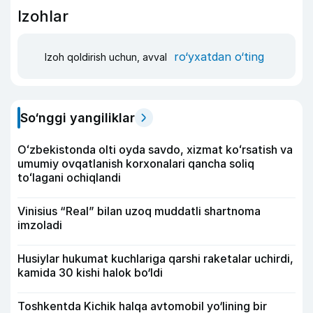
Izohlar
ro‘yxatdan o‘ting
Izoh qoldirish uchun, avval
So‘nggi yangiliklar
Oʻzbekistonda olti oyda savdo, xizmat koʻrsatish va
umumiy ovqatlanish korxonalari qancha soliq
toʻlagani ochiqlandi
Vinisius “Real” bilan uzoq muddatli shartnoma
imzoladi
Husiylar hukumat kuchlariga qarshi raketalar uchirdi,
kamida 30 kishi halok bo‘ldi
Toshkentda Kichik halqa avtomobil yo‘lining bir