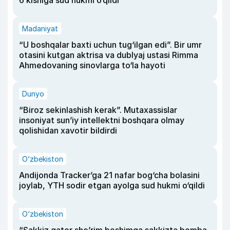
6 kishiga sud hukmi o‘qildi
Madaniyat
“U boshqalar baxti uchun tug‘ilgan edi”. Bir umr
otasini kutgan aktrisa va dublyaj ustasi Rimma
Ahmedovaning sinovlarga to‘la hayoti
Dunyo
“Biroz sekinlashish kerak”. Mutaxassislar
insoniyat sun’iy intellektni boshqara olmay
qolishidan xavotir bildirdi
O‘zbekiston
Andijonda Tracker’ga 21 nafar bog‘cha bolasini
joylab, YTH sodir etgan ayolga sud hukmi o‘qildi
O‘zbekiston