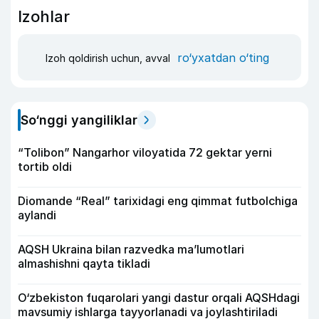
Izohlar
ro‘yxatdan o‘ting
Izoh qoldirish uchun, avval
So‘nggi yangiliklar
“Tolibon” Nangarhor viloyatida 72 gektar yerni
tortib oldi
Diomande “Real” tarixidagi eng qimmat futbolchiga
aylandi
AQSH Ukraina bilan razvedka ma’lumotlari
almashishni qayta tikladi
O‘zbekiston fuqarolari yangi dastur orqali AQSHdagi
mavsumiy ishlarga tayyorlanadi va joylashtiriladi