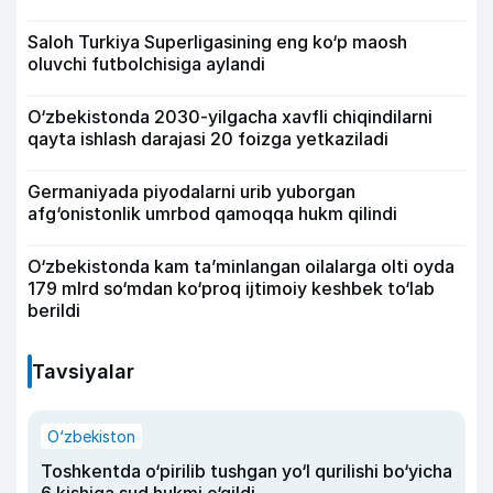
Saloh Turkiya Superligasining eng ko‘p maosh
oluvchi futbolchisiga aylandi
O‘zbekistonda 2030-yilgacha xavfli chiqindilarni
qayta ishlash darajasi 20 foizga yetkaziladi
Germaniyada piyodalarni urib yuborgan
afg‘onistonlik umrbod qamoqqa hukm qilindi
O‘zbekistonda kam ta’minlangan oilalarga olti oyda
179 mlrd so‘mdan ko‘proq ijtimoiy keshbek to‘lab
berildi
Tavsiyalar
O‘zbekiston
Toshkentda o‘pirilib tushgan yo‘l qurilishi bo‘yicha