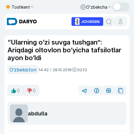
Toshkent
O‘zbekcha
“Ularning o‘zi suvga tushgan”:
Ariqdagi oltovlon bo‘yicha tafsilotlar
ayon bo‘ldi
O‘zbekiston
14:42 / 28.10.2018
5233
0
0
abdulla