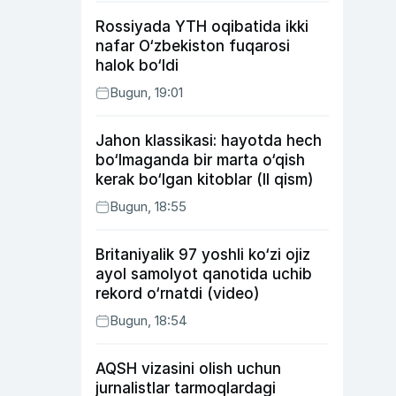
Rossiyada YTH oqibatida ikki
nafar O‘zbekiston fuqarosi
halok bo‘ldi
Bugun, 19:01
Jahon klassikasi: hayotda hech
bo‘lmaganda bir marta o‘qish
kerak bo‘lgan kitoblar (II qism)
Bugun, 18:55
Britaniyalik 97 yoshli ko‘zi ojiz
ayol samolyot qanotida uchib
rekord o‘rnatdi (video)
Bugun, 18:54
AQSH vizasini olish uchun
jurnalistlar tarmoqlardagi