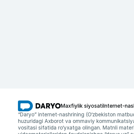
Maxfiylik siyosati
Internet-nas
“Daryo” internet-nashrining (O‘zbekiston matbuo
huzuridagi Axborot va ommaviy kommunikatsiyal
vositasi sifatida ro‘yxatga olingan. Matnli materi