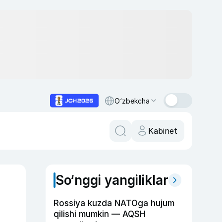
O‘zbekcha
Kabinet
So‘nggi yangiliklar
Rossiya kuzda NATOga hujum
qilishi mumkin — AQSH