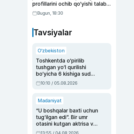
profillarini ochib qo‘yishi talab
etilishi mumkin
Bugun, 18:30
Tavsiyalar
O‘zbekiston
Toshkentda o‘pirilib
tushgan yo‘l qurilishi
bo‘yicha 6 kishiga sud
hukmi o‘qildi
10:10 / 05.08.2026
Madaniyat
“U boshqalar baxti uchun
tug‘ilgan edi”. Bir umr
otasini kutgan aktrisa va
dublyaj ustasi Rimma
13:55 / 04.08.2026