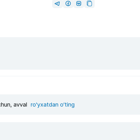
uchun, avval
ro‘yxatdan o‘ting