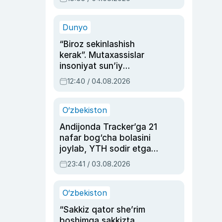
Ahmedovaning
sinovlarga to‘la hayoti
Dunyo
“Biroz sekinlashish
kerak”. Mutaxassislar
insoniyat sun’iy
intellektni boshqara
12:40 / 04.08.2026
olmay qolishidan xavotir
bildirdi
O‘zbekiston
Andijonda Tracker’ga 21
nafar bog‘cha bolasini
joylab, YTH sodir etgan
ayolga sud hukmi o‘qildi
23:41 / 03.08.2026
O‘zbekiston
“Sakkiz qator she’rim
boshimga sakkizta