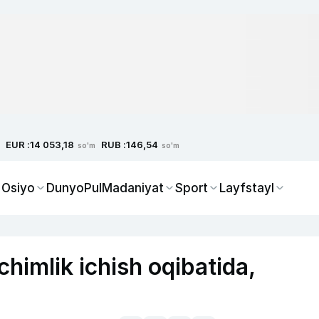
EUR :
RUB :
14 053,18
146,54
so'm
so'm
 Osiyo
Dunyo
Pul
Madaniyat
Sport
Layfstayl
ichimlik ichish oqibatida,