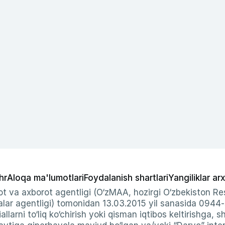
hr
Aloqa ma'lumotlari
Foydalanish shartlari
Yangiliklar arx
t va axborot agentligi (O‘zMAA, hozirgi O‘zbekiston Res
ar agentligi) tomonidan 13.03.2015 yil sanasida 0944
allarni to‘liq ko‘chirish yoki qisman iqtibos keltirishga, 