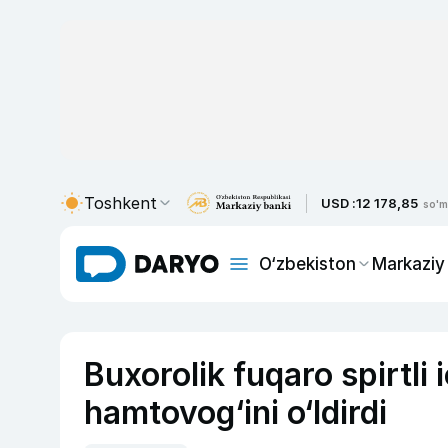
Toshkent
USD :
12 178,85
so'm
O‘zbekiston
Markaziy
Buxorolik fuqaro spirtli 
hamtovog‘ini o‘ldirdi