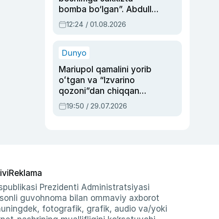
bomba bo‘lgan”. Abdulla
Oripovni siyosiy
12:24 / 01.08.2026
ayblovlardan asrab
qolgan voqea
Dunyo
Mariupol qamalini yorib
oʻtgan va “Izvarino
qozoni”dan chiqqan
qahramon — Ukraina
19:50 / 29.07.2026
armiyasi bosh
qoʻmondoni Drapatiy
haqida
ivi
Reklama
publikasi Prezidenti Administratsiyasi
-sonli guvohnoma bilan ommaviy axborot
shuningdek, fotografik, grafik, audio va/yoki