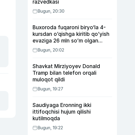
razvedkasi
Bugun, 20:30
Buxoroda fuqaroni biryo‘la 4-
kursdan o’qishga kiritib qo’yish
evaziga 26 mln so’m olgan
shaxs ushlandi
Bugun, 20:02
Shavkat Mirziyoyev Donald
Tramp bilan telefon orqali
muloqot qildi
Bugun, 19:27
Saudiyaga Eronning ikki
ittifoqchisi hujum qilishi
kutilmoqda
Bugun, 19:22