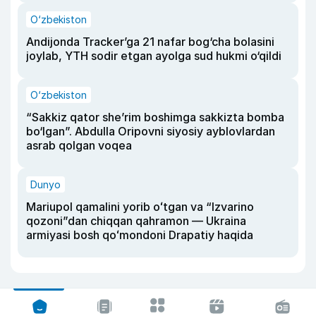
O‘zbekiston
Andijonda Tracker’ga 21 nafar bog‘cha bolasini
joylab, YTH sodir etgan ayolga sud hukmi o‘qildi
O‘zbekiston
“Sakkiz qator she’rim boshimga sakkizta bomba
bo‘lgan”. Abdulla Oripovni siyosiy ayblovlardan
asrab qolgan voqea
Dunyo
Mariupol qamalini yorib oʻtgan va “Izvarino
qozoni”dan chiqqan qahramon — Ukraina
armiyasi bosh qoʻmondoni Drapatiy haqida