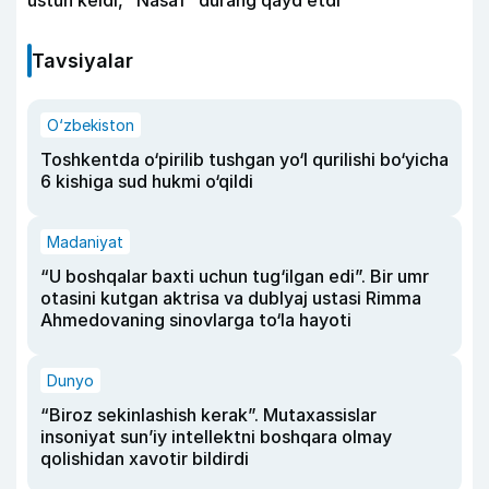
Tavsiyalar
O‘zbekiston
Toshkentda o‘pirilib tushgan yo‘l qurilishi bo‘yicha
6 kishiga sud hukmi o‘qildi
Madaniyat
“U boshqalar baxti uchun tug‘ilgan edi”. Bir umr
otasini kutgan aktrisa va dublyaj ustasi Rimma
Ahmedovaning sinovlarga to‘la hayoti
Dunyo
“Biroz sekinlashish kerak”. Mutaxassislar
insoniyat sun’iy intellektni boshqara olmay
qolishidan xavotir bildirdi