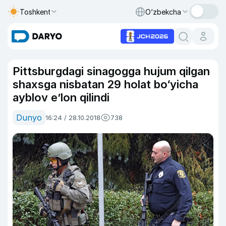
Toshkent
O‘zbekcha
Pittsburgdagi sinagogga hujum qilgan
shaxsga nisbatan 29 holat bo‘yicha
ayblov e’lon qilindi
Dunyo
16:24 / 28.10.2018
738