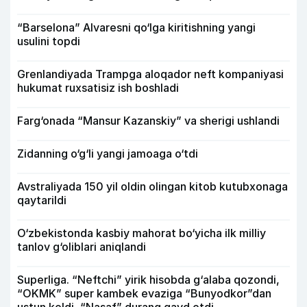
“Barselona” Alvaresni qo‘lga kiritishning yangi
usulini topdi
Grenlandiyada Trampga aloqador neft kompaniyasi
hukumat ruxsatisiz ish boshladi
Farg‘onada “Mansur Kazanskiy” va sherigi ushlandi
Zidanning o‘g‘li yangi jamoaga o‘tdi
Avstraliyada 150 yil oldin olingan kitob kutubxonaga
qaytarildi
O‘zbekistonda kasbiy mahorat bo‘yicha ilk milliy
tanlov g‘oliblari aniqlandi
Superliga. “Neftchi” yirik hisobda g‘alaba qozondi,
“OKMK” super kambek evaziga “Bunyodkor”dan
ustun keldi, “Nasaf” durang qayd etdi