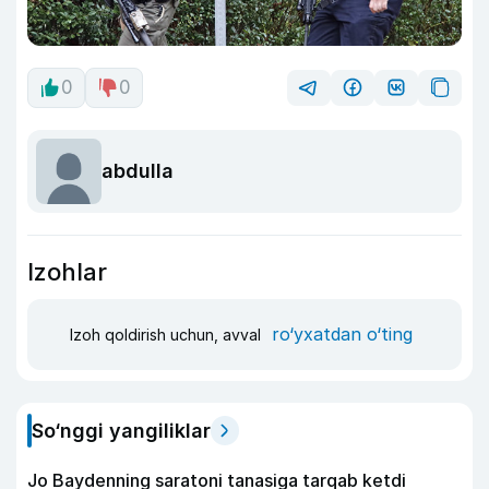
0
0
abdulla
Izohlar
ro‘yxatdan o‘ting
Izoh qoldirish uchun, avval
So‘nggi yangiliklar
Jo Baydenning saratoni tanasiga tarqab ketdi