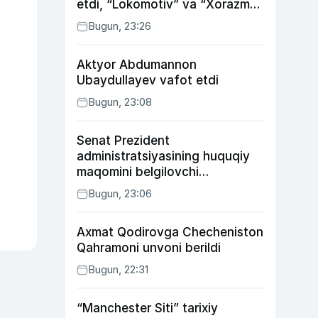
etdi, “Lokomotiv” va “Xorazm”
uyda g‘alaba qozondi
Bugun, 23:26
Aktyor Abdu­mannon
Ubaydullayev vafot etdi
Bugun, 23:08
Senat Prezident
administratsiyasining huquqiy
maqomini belgilovchi
konstitutsiyaviy qonunni
Bugun, 23:06
ma’qulladi
Axmat Qodirovga Checheniston
Qahramoni unvoni berildi
Bugun, 22:31
“Manchester Siti” tarixiy