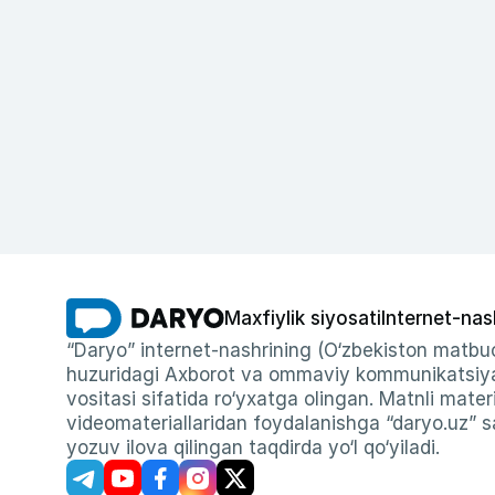
Maxfiylik siyosati
Internet-nas
“Daryo” internet-nashrining (O‘zbekiston matbuo
huzuridagi Axborot va ommaviy kommunikatsiyal
vositasi sifatida ro‘yxatga olingan. Matnli materi
videomateriallaridan foydalanishga “daryo.uz” sa
yozuv ilova qilingan taqdirda yo‘l qo‘yiladi.