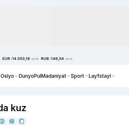
EUR :
RUB :
14 053,18
146,54
so'm
so'm
 Osiyo
Dunyo
Pul
Madaniyat
Sport
Layfstayl
da kuz