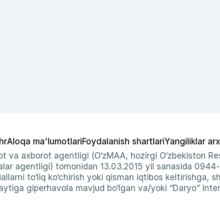
hr
Aloqa ma'lumotlari
Foydalanish shartlari
Yangiliklar arx
t va axborot agentligi (O‘zMAA, hozirgi O‘zbekiston Res
ar agentligi) tomonidan 13.03.2015 yil sanasida 0944
allarni to‘liq ko‘chirish yoki qisman iqtibos keltirishga, 
ytiga giperhavola mavjud bo‘lgan va/yoki “Daryo” intern