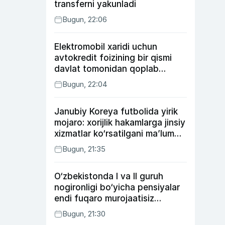
transferni yakunladi
Bugun, 22:06
Elektromobil xaridi uchun
avtokredit foizining bir qismi
davlat tomonidan qoplab
berilishi mumkin
Bugun, 22:04
Janubiy Koreya futbolida yirik
mojaro: xorijlik hakamlarga jinsiy
xizmatlar ko‘rsatilgani ma’lum
qilindi
Bugun, 21:35
O‘zbekistonda I va II guruh
nogironligi bo‘yicha pensiyalar
endi fuqaro murojaatisiz
tayinlanishi mumkin
Bugun, 21:30