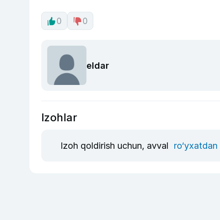
0
0
eldar
Izohlar
Izoh qoldirish uchun, avval
ro‘yxatdan 