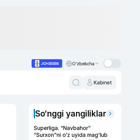
O‘zbekcha
Kabinet
So‘nggi yangiliklar
Superliga. “Navbahor”
“Surxon”ni o‘z uyida mag‘lub