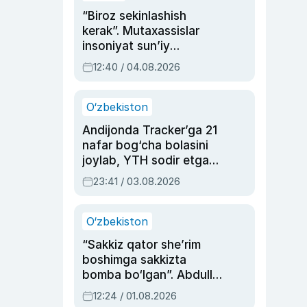
“Biroz sekinlashish
kerak”. Mutaxassislar
insoniyat sun’iy
intellektni boshqara
12:40 / 04.08.2026
olmay qolishidan xavotir
bildirdi
O‘zbekiston
Andijonda Tracker’ga 21
nafar bog‘cha bolasini
joylab, YTH sodir etgan
ayolga sud hukmi o‘qildi
23:41 / 03.08.2026
O‘zbekiston
“Sakkiz qator she’rim
boshimga sakkizta
bomba bo‘lgan”. Abdulla
Oripovni siyosiy
12:24 / 01.08.2026
ayblovlardan asrab