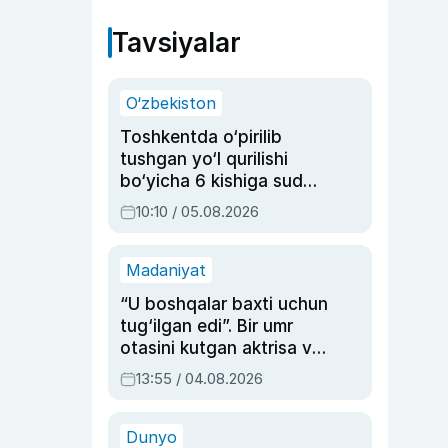
Tavsiyalar
O‘zbekiston
Toshkentda o‘pirilib
tushgan yo‘l qurilishi
bo‘yicha 6 kishiga sud
hukmi o‘qildi
10:10 / 05.08.2026
Madaniyat
“U boshqalar baxti uchun
tug‘ilgan edi”. Bir umr
otasini kutgan aktrisa va
dublyaj ustasi Rimma
13:55 / 04.08.2026
Ahmedovaning
sinovlarga to‘la hayoti
Dunyo