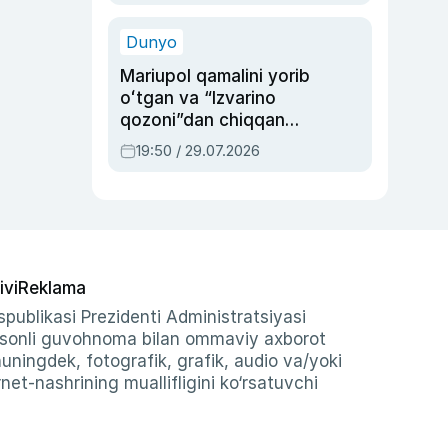
qolgan voqea
Dunyo
Mariupol qamalini yorib
oʻtgan va “Izvarino
qozoni”dan chiqqan
qahramon — Ukraina
19:50 / 29.07.2026
armiyasi bosh
qoʻmondoni Drapatiy
haqida
ivi
Reklama
publikasi Prezidenti Administratsiyasi
-sonli guvohnoma bilan ommaviy axborot
shuningdek, fotografik, grafik, audio va/yoki
et-nashrining muallifligini ko‘rsatuvchi