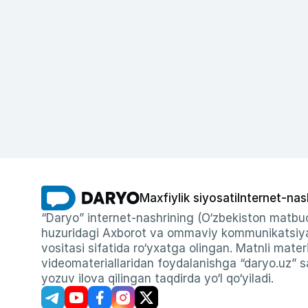
Maxfiylik siyosati
Internet-nas
“Daryo” internet-nashrining (O‘zbekiston matbuo
huzuridagi Axborot va ommaviy kommunikatsiyal
vositasi sifatida ro‘yxatga olingan. Matnli materi
videomateriallaridan foydalanishga “daryo.uz” sa
yozuv ilova qilingan taqdirda yo‘l qo‘yiladi.