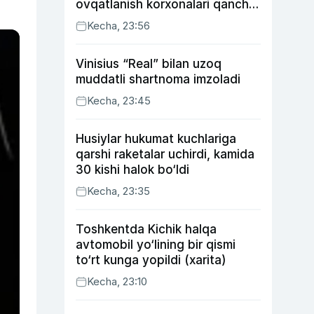
ovqatlanish korxonalari qancha
soliq toʻlagani ochiqlandi
Kecha, 23:56
Vinisius “Real” bilan uzoq
muddatli shartnoma imzoladi
Kecha, 23:45
Husiylar hukumat kuchlariga
qarshi raketalar uchirdi, kamida
30 kishi halok bo‘ldi
Kecha, 23:35
Toshkentda Kichik halqa
avtomobil yo‘lining bir qismi
to‘rt kunga yopildi (xarita)
Kecha, 23:10