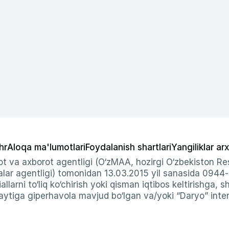
hr
Aloqa ma'lumotlari
Foydalanish shartlari
Yangiliklar arx
t va axborot agentligi (O‘zMAA, hozirgi O‘zbekiston Res
ar agentligi) tomonidan 13.03.2015 yil sanasida 0944
allarni to‘liq ko‘chirish yoki qisman iqtibos keltirishga, 
ytiga giperhavola mavjud bo‘lgan va/yoki “Daryo” intern