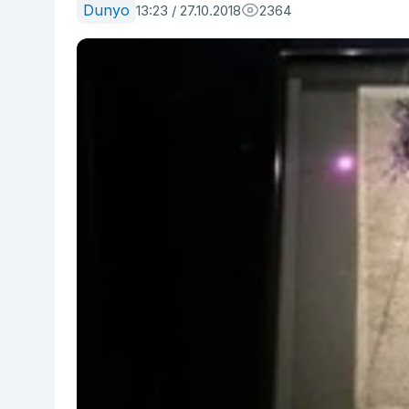
Dunyo
13:23 / 27.10.2018
2364