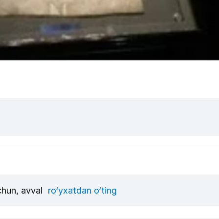
uchun, avval
ro‘yxatdan o‘ting