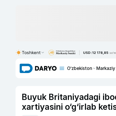
Toshkent
USD :
12 178,85
so'm
O‘zbekiston
Markaziy
Buyuk Britaniyadagi ib
xartiyasini o‘g‘irlab keti