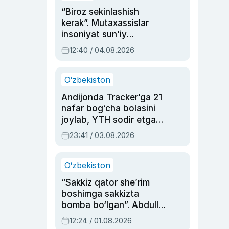
“Biroz sekinlashish
kerak”. Mutaxassislar
insoniyat sun’iy
intellektni boshqara
12:40 / 04.08.2026
olmay qolishidan xavotir
bildirdi
O‘zbekiston
Andijonda Tracker’ga 21
nafar bog‘cha bolasini
joylab, YTH sodir etgan
ayolga sud hukmi o‘qildi
23:41 / 03.08.2026
O‘zbekiston
“Sakkiz qator she’rim
boshimga sakkizta
bomba bo‘lgan”. Abdulla
Oripovni siyosiy
12:24 / 01.08.2026
ayblovlardan asrab