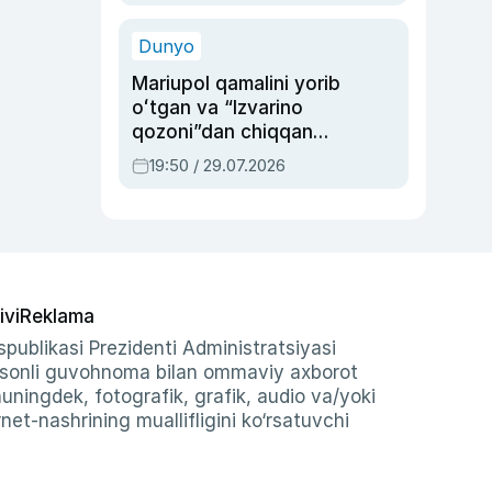
qolgan voqea
Dunyo
Mariupol qamalini yorib
oʻtgan va “Izvarino
qozoni”dan chiqqan
qahramon — Ukraina
19:50 / 29.07.2026
armiyasi bosh
qoʻmondoni Drapatiy
haqida
ivi
Reklama
publikasi Prezidenti Administratsiyasi
-sonli guvohnoma bilan ommaviy axborot
shuningdek, fotografik, grafik, audio va/yoki
et-nashrining muallifligini ko‘rsatuvchi