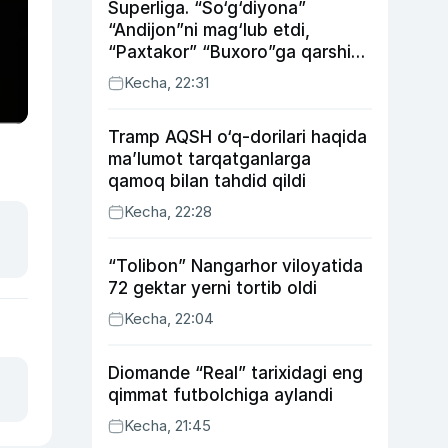
Superliga. “So‘g‘diyona”
“Andijon”ni mag‘lub etdi,
“Paxtakor” “Buxoro”ga qarshi
bahsda g‘alabani qo‘ldan
Kecha, 22:31
chiqardi
Tramp AQSH o‘q-dorilari haqida
ma’lumot tarqatganlarga
qamoq bilan tahdid qildi
Kecha, 22:28
“Tolibon” Nangarhor viloyatida
72 gektar yerni tortib oldi
Kecha, 22:04
Diomande “Real” tarixidagi eng
qimmat futbolchiga aylandi
Kecha, 21:45