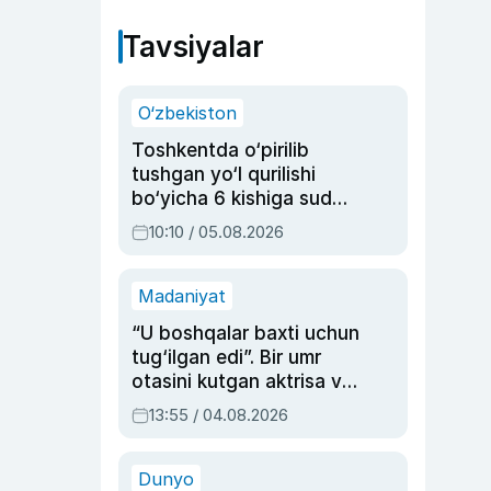
Tavsiyalar
O‘zbekiston
Toshkentda o‘pirilib
tushgan yo‘l qurilishi
bo‘yicha 6 kishiga sud
hukmi o‘qildi
10:10 / 05.08.2026
Madaniyat
“U boshqalar baxti uchun
tug‘ilgan edi”. Bir umr
otasini kutgan aktrisa va
dublyaj ustasi Rimma
13:55 / 04.08.2026
Ahmedovaning
sinovlarga to‘la hayoti
Dunyo