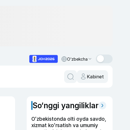
O‘zbekcha
Kabinet
So‘nggi yangiliklar
Oʻzbekistonda olti oyda savdo,
xizmat koʻrsatish va umumiy