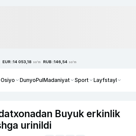
EUR :
RUB :
14 053,18
146,54
so'm
so'm
 Osiyo
Dunyo
Pul
Madaniyat
Sport
Layfstayl
odatxonadan Buyuk erkinlik
shga urinildi