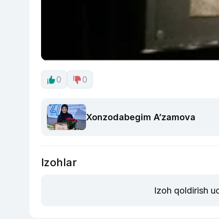
0
0
Xonzodabegim A’zamova
Izohlar
Izoh qoldirish 