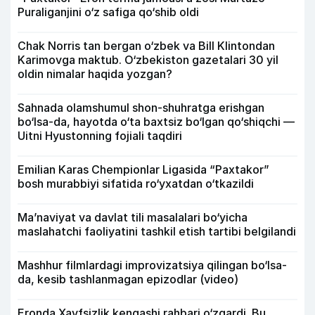
Puraliganjini o‘z safiga qo‘shib oldi
Chak Norris tan bergan o‘zbek va Bill Klintondan
Karimovga maktub. O‘zbekiston gazetalari 30 yil
oldin nimalar haqida yozgan?
Sahnada olamshumul shon-shuhratga erishgan
bo‘lsa-da, hayotda o‘ta baxtsiz bo‘lgan qo‘shiqchi —
Uitni Hyustonning fojiali taqdiri
Emilian Karas Chempionlar Ligasida “Paxtakor”
bosh murabbiyi sifatida ro‘yxatdan o‘tkazildi
Ma’naviyat va davlat tili masalalari bo‘yicha
maslahatchi faoliyatini tashkil etish tartibi belgilandi
Mashhur filmlardagi improvizatsiya qilingan bo‘lsa-
da, kesib tashlanmagan epizodlar (video)
Eronda Xavfsizlik kengashi rahbari o‘zgardi. Bu