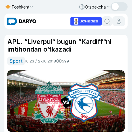
Toshkent
O‘zbekcha
APL. “Liverpul” bugun “Kardiff”ni
imtihondan o‘tkazadi
Sport
16:23 / 27.10.2018
599