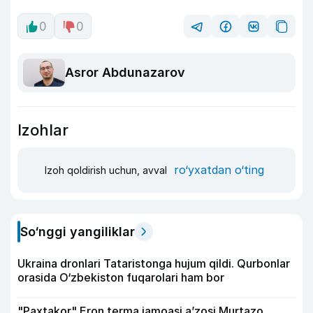
0
0
Asror Abdunazarov
Izohlar
ro‘yxatdan o‘ting
Izoh qoldirish uchun, avval
So‘nggi yangiliklar
Ukraina dronlari Tataristonga hujum qildi. Qurbonlar
orasida O‘zbekiston fuqarolari ham bor
"Paxtakor" Eron terma jamoasi a’zosi Murtazo