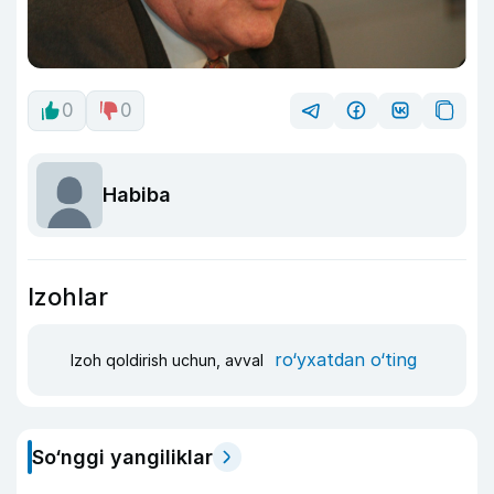
0
0
Habiba
Izohlar
ro‘yxatdan o‘ting
Izoh qoldirish uchun, avval
So‘nggi yangiliklar