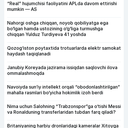
“Real” hujumchisi faoliyatini APLda davom ettirishi
mumkin — AS
Nahorgi oshga chiqqan, noyob qobiliyatga ega
bo‘lgan hamda ustozining o‘g‘liga turmushga
chiqqan Yulduz Turdiyeva 41 yoshda
Qozog‘iston poytaxtida trotuarlarda elektr samokat
haydash taqiqlanadi
Janubiy Koreyada jazirama issiqdan saqlovchi ilova
ommalashmoqda
Navoiyda sun’iy intellekt orqali “obodonlashtirilgan”
mahalla rasmlari bo‘yicha hokimlik izoh berdi
Nima uchun Salohning “Trabzonspor”ga o‘tishi Messi
va Ronalduning transferlaridan tubdan farq qiladi?
Britaniyaning harbiy dronlaridagi kameralar Xitoyga