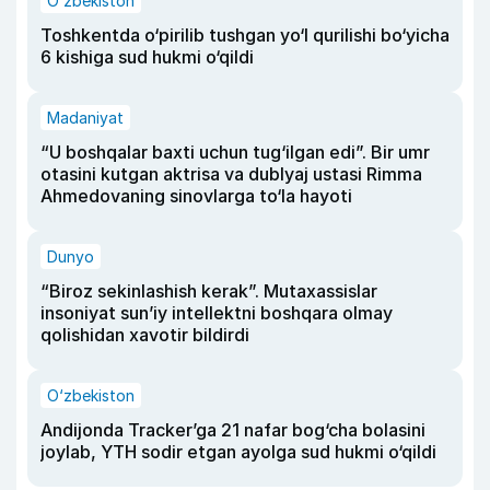
O‘zbekiston
Toshkentda o‘pirilib tushgan yo‘l qurilishi bo‘yicha
6 kishiga sud hukmi o‘qildi
Madaniyat
“U boshqalar baxti uchun tug‘ilgan edi”. Bir umr
otasini kutgan aktrisa va dublyaj ustasi Rimma
Ahmedovaning sinovlarga to‘la hayoti
Dunyo
“Biroz sekinlashish kerak”. Mutaxassislar
insoniyat sun’iy intellektni boshqara olmay
qolishidan xavotir bildirdi
O‘zbekiston
Andijonda Tracker’ga 21 nafar bog‘cha bolasini
joylab, YTH sodir etgan ayolga sud hukmi o‘qildi