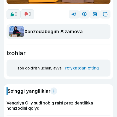
0
0
Xonzodabegim A’zamova
Izohlar
ro‘yxatdan o‘ting
Izoh qoldirish uchun, avval
So‘nggi yangiliklar
Vengriya Oliy sudi sobiq raisi prezidentlikka
nomzodini qoʻydi