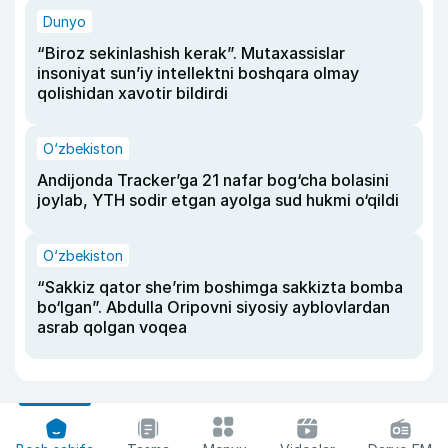
Dunyo
“Biroz sekinlashish kerak”. Mutaxassislar
insoniyat sun’iy intellektni boshqara olmay
qolishidan xavotir bildirdi
O‘zbekiston
Andijonda Tracker’ga 21 nafar bog‘cha bolasini
joylab, YTH sodir etgan ayolga sud hukmi o‘qildi
O‘zbekiston
“Sakkiz qator she’rim boshimga sakkizta bomba
bo‘lgan”. Abdulla Oripovni siyosiy ayblovlardan
asrab qolgan voqea