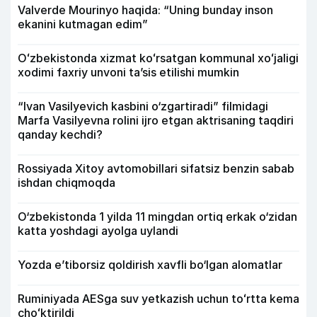
Valverde Mourinyo haqida: “Uning bunday inson
ekanini kutmagan edim”
Oʻzbekistonda xizmat koʻrsatgan kommunal xoʻjaligi
xodimi faxriy unvoni taʼsis etilishi mumkin
“Ivan Vasilyevich kasbini o‘zgartiradi” filmidagi
Marfa Vasilyevna rolini ijro etgan aktrisaning taqdiri
qanday kechdi?
Rossiyada Xitoy avtomobillari sifatsiz benzin sabab
ishdan chiqmoqda
O‘zbekistonda 1 yilda 11 mingdan ortiq erkak o‘zidan
katta yoshdagi ayolga uylandi
Yozda e’tiborsiz qoldirish xavfli bo‘lgan alomatlar
Ruminiyada AESga suv yetkazish uchun toʻrtta kema
choʻktirildi