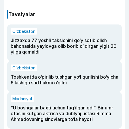
Tavsiyalar
O‘zbekiston
Jizzaxda 77 yoshli taksichini qo‘y sotib olish
bahonasida yaylovga olib borib o‘ldirgan yigit 20
yilga qamaldi
O‘zbekiston
Toshkentda o‘pirilib tushgan yo‘l qurilishi bo‘yicha
6 kishiga sud hukmi o‘qildi
Madaniyat
“U boshqalar baxti uchun tug‘ilgan edi”. Bir umr
otasini kutgan aktrisa va dublyaj ustasi Rimma
Ahmedovaning sinovlarga to‘la hayoti