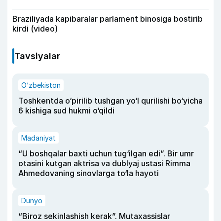
Braziliyada kapibaralar parlament binosiga bostirib
kirdi (video)
Tavsiyalar
O‘zbekiston
Toshkentda o‘pirilib tushgan yo‘l qurilishi bo‘yicha
6 kishiga sud hukmi o‘qildi
Madaniyat
“U boshqalar baxti uchun tug‘ilgan edi”. Bir umr
otasini kutgan aktrisa va dublyaj ustasi Rimma
Ahmedovaning sinovlarga to‘la hayoti
Dunyo
“Biroz sekinlashish kerak”. Mutaxassislar