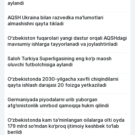
aylandi
AQSH Ukraina bilan razvedka ma’lumotlari
almashishni qayta tikladi
O‘zbekiston fuqarolari yangi dastur orqali AQSHdagi
mavsumiy ishlarga tayyorlanadi va joylashtiriladi
Saloh Turkiya Superligasining eng ko‘p maosh
oluvchi futbolchisiga aylandi
O‘zbekistonda 2030-yilgacha xavfli chiqindilarni
qayta ishlash darajasi 20 foizga yetkaziladi
Germaniyada piyodalarni urib yuborgan
afg‘onistonlik umrbod qamoqqa hukm qilindi
O‘zbekistonda kam ta’minlangan oilalarga olti oyda
179 mlrd so‘mdan ko‘proq ijtimoiy keshbek to‘lab
berildi