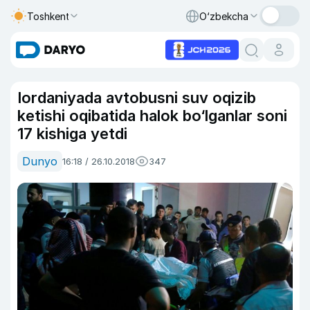
Toshkent
O‘zbekcha
Iordaniyada avtobusni suv oqizib
ketishi oqibatida halok bo‘lganlar soni
17 kishiga yetdi
Dunyo
16:18 / 26.10.2018
347