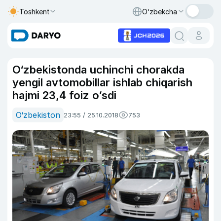
Toshkent
O‘zbekcha
O‘zbekistonda uchinchi chorakda
yengil avtomobillar ishlab chiqarish
hajmi 23,4 foiz o‘sdi
O‘zbekiston
23:55 / 25.10.2018
753