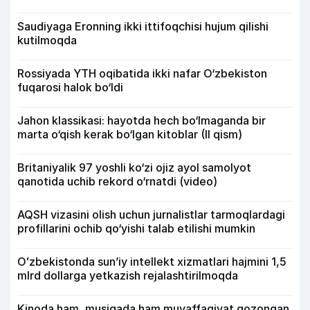
Saudiyaga Eronning ikki ittifoqchisi hujum qilishi
kutilmoqda
Rossiyada YTH oqibatida ikki nafar O‘zbekiston
fuqarosi halok bo‘ldi
Jahon klassikasi: hayotda hech bo‘lmaganda bir
marta o‘qish kerak bo‘lgan kitoblar (II qism)
Britaniyalik 97 yoshli ko‘zi ojiz ayol samolyot
qanotida uchib rekord o‘rnatdi (video)
AQSH vizasini olish uchun jurnalistlar tarmoqlardagi
profillarini ochib qo‘yishi talab etilishi mumkin
Oʻzbekistonda sunʼiy intellekt xizmatlari hajmini 1,5
mlrd dollarga yetkazish rejalashtirilmoqda
Kinoda ham, musiqada ham muvaffaqiyat qozongan