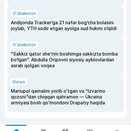
O‘zbekiston
Andijonda Tracker’ga 21 nafar bog‘cha bolasini
joylab, YTH sodir etgan ayolga sud hukmi o‘qildi
O‘zbekiston
“Sakkiz qator she’rim boshimga sakkizta bomba
bo‘lgan”. Abdulla Oripovni siyosiy ayblovlardan
asrab qolgan voqea
Dunyo
Mariupol qamalini yorib oʻtgan va “Izvarino
qozoni”dan chiqqan qahramon — Ukraina
armiyasi bosh qoʻmondoni Drapatiy haqida