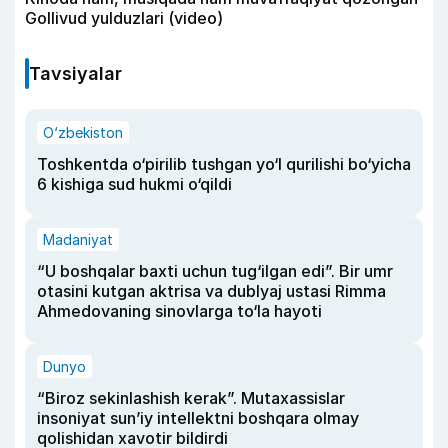
Gollivud yulduzlari (video)
Tavsiyalar
O‘zbekiston
Toshkentda o‘pirilib tushgan yo‘l qurilishi bo‘yicha
6 kishiga sud hukmi o‘qildi
Madaniyat
“U boshqalar baxti uchun tug‘ilgan edi”. Bir umr
otasini kutgan aktrisa va dublyaj ustasi Rimma
Ahmedovaning sinovlarga to‘la hayoti
Dunyo
“Biroz sekinlashish kerak”. Mutaxassislar
insoniyat sun’iy intellektni boshqara olmay
qolishidan xavotir bildirdi