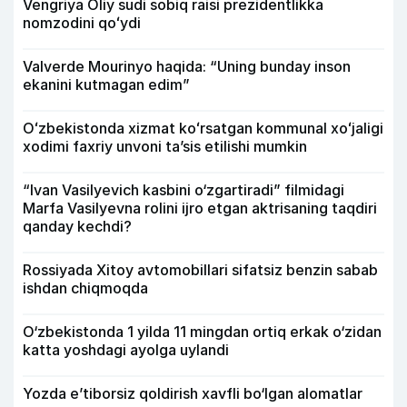
Vengriya Oliy sudi sobiq raisi prezidentlikka
nomzodini qoʻydi
Valverde Mourinyo haqida: “Uning bunday inson
ekanini kutmagan edim”
Oʻzbekistonda xizmat koʻrsatgan kommunal xoʻjaligi
xodimi faxriy unvoni taʼsis etilishi mumkin
“Ivan Vasilyevich kasbini o‘zgartiradi” filmidagi
Marfa Vasilyevna rolini ijro etgan aktrisaning taqdiri
qanday kechdi?
Rossiyada Xitoy avtomobillari sifatsiz benzin sabab
ishdan chiqmoqda
O‘zbekistonda 1 yilda 11 mingdan ortiq erkak o‘zidan
katta yoshdagi ayolga uylandi
Yozda e’tiborsiz qoldirish xavfli bo‘lgan alomatlar