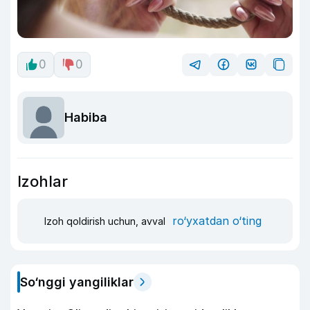
0
0
Habiba
Izohlar
ro‘yxatdan o‘ting
Izoh qoldirish uchun, avval
So‘nggi yangiliklar