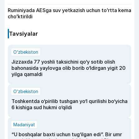
Ruminiyada AESga suv yetkazish uchun toʻrtta kema
choʻktirildi
Tavsiyalar
O‘zbekiston
Jizzaxda 77 yoshli taksichini qo‘y sotib olish
bahonasida yaylovga olib borib o‘ldirgan yigit 20
yilga qamaldi
O‘zbekiston
Toshkentda o‘pirilib tushgan yo‘l qurilishi bo‘yicha
6 kishiga sud hukmi o‘qildi
Madaniyat
“U boshqalar baxti uchun tug‘ilgan edi”. Bir umr