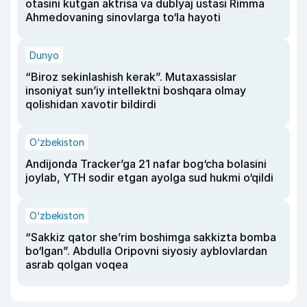
otasini kutgan aktrisa va dublyaj ustasi Rimma
Ahmedovaning sinovlarga to‘la hayoti
Dunyo
“Biroz sekinlashish kerak”. Mutaxassislar
insoniyat sun’iy intellektni boshqara olmay
qolishidan xavotir bildirdi
O‘zbekiston
Andijonda Tracker’ga 21 nafar bog‘cha bolasini
joylab, YTH sodir etgan ayolga sud hukmi o‘qildi
O‘zbekiston
“Sakkiz qator she’rim boshimga sakkizta bomba
bo‘lgan”. Abdulla Oripovni siyosiy ayblovlardan
asrab qolgan voqea