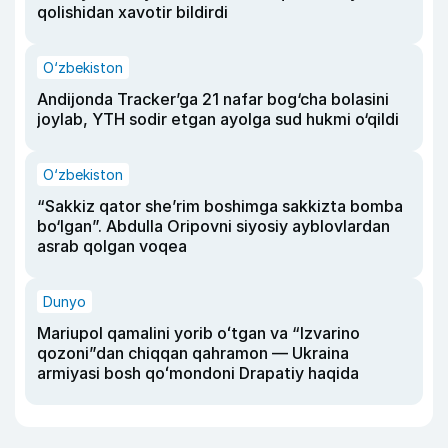
qolishidan xavotir bildirdi
O‘zbekiston
Andijonda Tracker’ga 21 nafar bog‘cha bolasini
joylab, YTH sodir etgan ayolga sud hukmi o‘qildi
O‘zbekiston
“Sakkiz qator she’rim boshimga sakkizta bomba
bo‘lgan”. Abdulla Oripovni siyosiy ayblovlardan
asrab qolgan voqea
Dunyo
Mariupol qamalini yorib oʻtgan va “Izvarino
qozoni”dan chiqqan qahramon — Ukraina
armiyasi bosh qoʻmondoni Drapatiy haqida