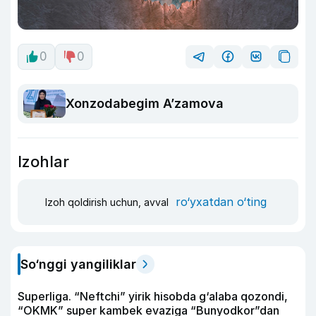
0
0
Xonzodabegim A’zamova
Izohlar
ro‘yxatdan o‘ting
Izoh qoldirish uchun, avval
So‘nggi yangiliklar
Superliga. “Neftchi” yirik hisobda g‘alaba qozondi,
“OKMK” super kambek evaziga “Bunyodkor”dan