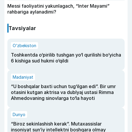
Messi faoliyatini yakunlagach, “Inter Mayami”
rahbariga aylanadimi?
Tavsiyalar
O‘zbekiston
Toshkentda o‘pirilib tushgan yo‘l qurilishi bo‘yicha
6 kishiga sud hukmi o‘qildi
Madaniyat
“U boshqalar baxti uchun tug‘ilgan edi”. Bir umr
otasini kutgan aktrisa va dublyaj ustasi Rimma
Ahmedovaning sinovlarga to‘la hayoti
Dunyo
“Biroz sekinlashish kerak”. Mutaxassislar
insoniyat sun’iy intellektni boshqara olmay