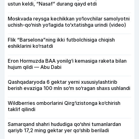
ustun keldi, “Nasaf” durang qayd etdi
Moskvada reysga kechikkan yo‘lovchilar samolyotni
uchish-qo‘nish yo‘lagida to‘xtatishga urindi (video)
Flik “Barselona”ning ikki futbolchisiga chiqish
eshiklarini ko‘rsatdi
Eron Hormuzda BAA yonilg‘i kemasiga raketa bilan
hujum qildi — Abu Dabi
Qashqadaryoda 6 gektar yerni xususiylashtirib
berish evaziga 100 mln so‘m so‘ragan shaxs ushlandi
Wildberries omborlarini Qirg‘izistonga ko‘chirish
taklif qilindi
Samarqand shahri hududiga qo‘shni tumanlardan
qariyb 17,2 ming gektar yer qo‘shib beriladi