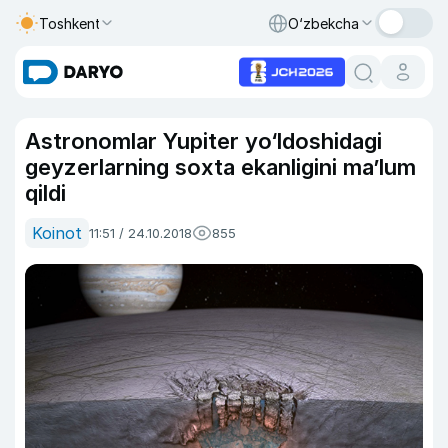
Toshkent
O‘zbekcha
Astronomlar Yupiter yo‘ldoshidagi
geyzerlarning soxta ekanligini ma’lum
qildi
Koinot
11:51 / 24.10.2018
855