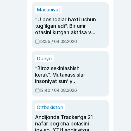
Madaniyat
“U boshqalar baxti uchun
tug‘ilgan edi”. Bir umr
otasini kutgan aktrisa va
dublyaj ustasi Rimma
13:55 / 04.08.2026
Ahmedovaning
sinovlarga to‘la hayoti
Dunyo
“Biroz sekinlashish
kerak”. Mutaxassislar
insoniyat sun’iy
intellektni boshqara
12:40 / 04.08.2026
olmay qolishidan xavotir
bildirdi
O‘zbekiston
Andijonda Tracker’ga 21
nafar bog‘cha bolasini
joylab, YTH sodir etgan