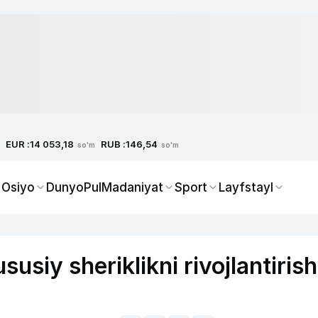
EUR :
RUB :
14 053,18
146,54
so'm
so'm
 Osiyo
Dunyo
Pul
Madaniyat
Sport
Layfstayl
usiy sheriklikni rivojlantirish