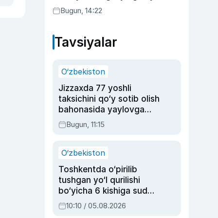
Bugun, 14:22
Tavsiyalar
O‘zbekiston
Jizzaxda 77 yoshli
taksichini qo‘y sotib olish
bahonasida yaylovga
olib borib o‘ldirgan yigit
Bugun, 11:15
20 yilga qamaldi
O‘zbekiston
Toshkentda o‘pirilib
tushgan yo‘l qurilishi
bo‘yicha 6 kishiga sud
hukmi o‘qildi
10:10 / 05.08.2026