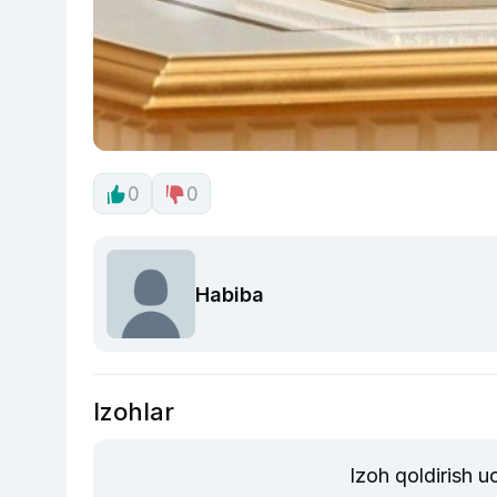
0
0
Habiba
Izohlar
Izoh qoldirish 