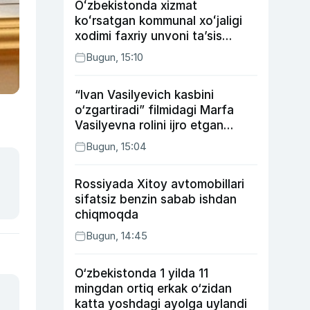
Oʻzbekistonda xizmat
koʻrsatgan kommunal xoʻjaligi
xodimi faxriy unvoni taʼsis
etilishi mumkin
Bugun, 15:10
“Ivan Vasilyevich kasbini
o‘zgartiradi” filmidagi Marfa
Vasilyevna rolini ijro etgan
aktrisaning taqdiri qanday
Bugun, 15:04
kechdi?
Rossiyada Xitoy avtomobillari
sifatsiz benzin sabab ishdan
chiqmoqda
Bugun, 14:45
O‘zbekistonda 1 yilda 11
mingdan ortiq erkak o‘zidan
katta yoshdagi ayolga uylandi