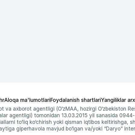
hr
Aloqa ma'lumotlari
Foydalanish shartlari
Yangiliklar arx
t va axborot agentligi (O‘zMAA, hozirgi O‘zbekiston Res
ar agentligi) tomonidan 13.03.2015 yil sanasida 0944
allarni to‘liq ko‘chirish yoki qisman iqtibos keltirishga, 
ytiga giperhavola mavjud bo‘lgan va/yoki “Daryo” intern