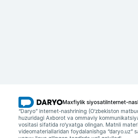
Maxfiylik siyosati
Internet-nas
“Daryo” internet-nashrining (O‘zbekiston matbuo
huzuridagi Axborot va ommaviy kommunikatsiyal
vositasi sifatida ro‘yxatga olingan. Matnli materi
videomateriallaridan foydalanishga “daryo.uz” sa