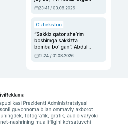
ayolga sud hukmi o‘qildi
23:41 / 03.08.2026
O‘zbekiston
“Sakkiz qator she’rim
boshimga sakkizta
bomba bo‘lgan”. Abdulla
Oripovni siyosiy
12:24 / 01.08.2026
ayblovlardan asrab
qolgan voqea
ivi
Reklama
publikasi Prezidenti Administratsiyasi
-sonli guvohnoma bilan ommaviy axborot
shuningdek, fotografik, grafik, audio va/yoki
et-nashrining muallifligini ko‘rsatuvchi