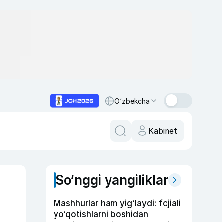
O‘zbekcha
Kabinet
So‘nggi yangiliklar
Mashhurlar ham yig‘laydi: fojiali
yo‘qotishlarni boshidan