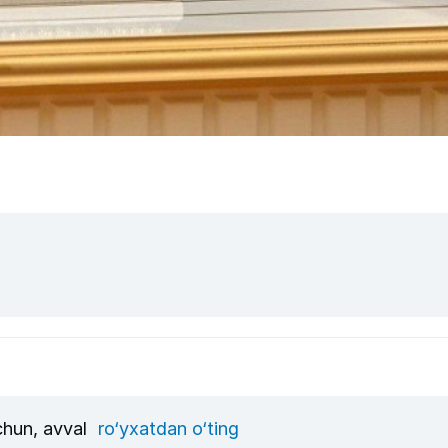
uchun, avval
ro‘yxatdan o‘ting