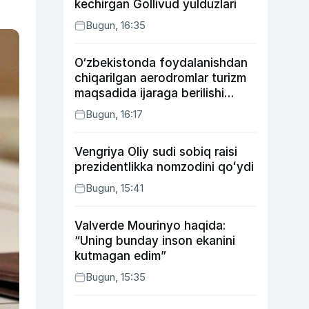
kechirgan Gollivud yulduzlari
Bugun, 16:35
O‘zbekistonda foydalanishdan
chiqarilgan aerodromlar turizm
maqsadida ijaraga berilishi
mumkin
Bugun, 16:17
Vengriya Oliy sudi sobiq raisi
prezidentlikka nomzodini qoʻydi
Bugun, 15:41
Valverde Mourinyo haqida:
“Uning bunday inson ekanini
kutmagan edim”
Bugun, 15:35