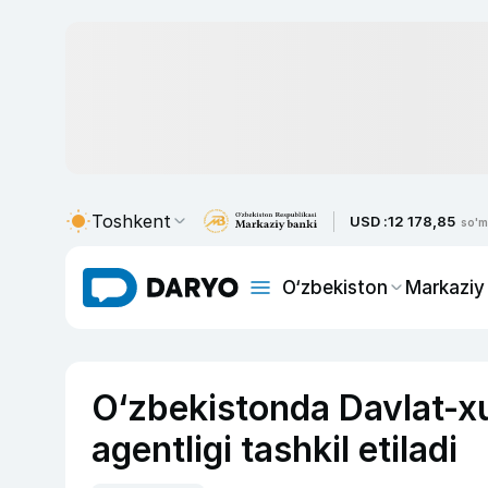
Toshkent
USD :
12 178,85
so'm
O‘zbekiston
Markaziy
O‘zbekistonda Davlat-xus
agentligi tashkil etiladi