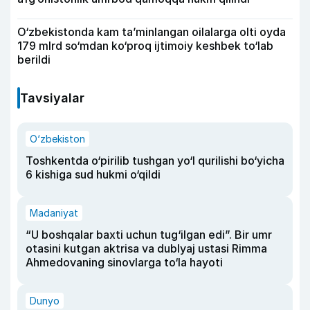
O‘zbekistonda kam ta’minlangan oilalarga olti oyda
179 mlrd so‘mdan ko‘proq ijtimoiy keshbek to‘lab
berildi
Tavsiyalar
O‘zbekiston
Toshkentda o‘pirilib tushgan yo‘l qurilishi bo‘yicha
6 kishiga sud hukmi o‘qildi
Madaniyat
“U boshqalar baxti uchun tug‘ilgan edi”. Bir umr
otasini kutgan aktrisa va dublyaj ustasi Rimma
Ahmedovaning sinovlarga to‘la hayoti
Dunyo