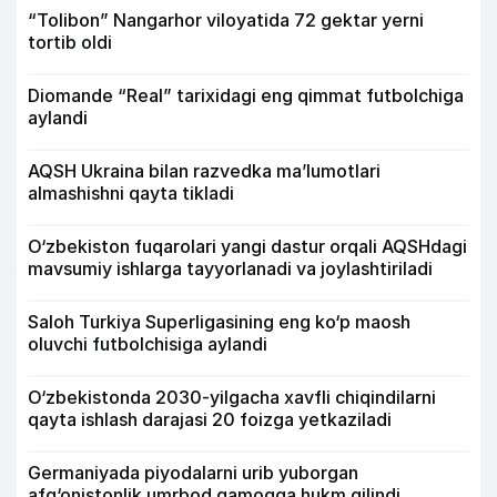
“Tolibon” Nangarhor viloyatida 72 gektar yerni
tortib oldi
Diomande “Real” tarixidagi eng qimmat futbolchiga
aylandi
AQSH Ukraina bilan razvedka ma’lumotlari
almashishni qayta tikladi
O‘zbekiston fuqarolari yangi dastur orqali AQSHdagi
mavsumiy ishlarga tayyorlanadi va joylashtiriladi
Saloh Turkiya Superligasining eng ko‘p maosh
oluvchi futbolchisiga aylandi
O‘zbekistonda 2030-yilgacha xavfli chiqindilarni
qayta ishlash darajasi 20 foizga yetkaziladi
Germaniyada piyodalarni urib yuborgan
afg‘onistonlik umrbod qamoqqa hukm qilindi