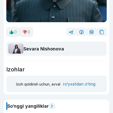
0
0
Sevara Nishonova
Izohlar
ro‘yxatdan o‘ting
Izoh qoldirish uchun, avval
So‘nggi yangiliklar