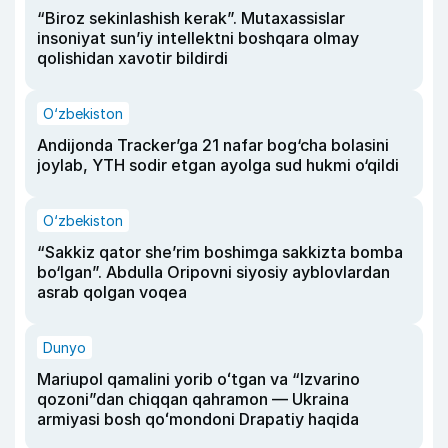
“Biroz sekinlashish kerak”. Mutaxassislar
insoniyat sun’iy intellektni boshqara olmay
qolishidan xavotir bildirdi
O‘zbekiston
Andijonda Tracker’ga 21 nafar bog‘cha bolasini
joylab, YTH sodir etgan ayolga sud hukmi o‘qildi
O‘zbekiston
“Sakkiz qator she’rim boshimga sakkizta bomba
bo‘lgan”. Abdulla Oripovni siyosiy ayblovlardan
asrab qolgan voqea
Dunyo
Mariupol qamalini yorib oʻtgan va “Izvarino
qozoni”dan chiqqan qahramon — Ukraina
armiyasi bosh qoʻmondoni Drapatiy haqida