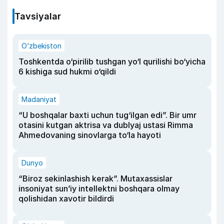
Tavsiyalar
O‘zbekiston
Toshkentda o‘pirilib tushgan yo‘l qurilishi bo‘yicha
6 kishiga sud hukmi o‘qildi
Madaniyat
“U boshqalar baxti uchun tug‘ilgan edi”. Bir umr
otasini kutgan aktrisa va dublyaj ustasi Rimma
Ahmedovaning sinovlarga to‘la hayoti
Dunyo
“Biroz sekinlashish kerak”. Mutaxassislar
insoniyat sun’iy intellektni boshqara olmay
qolishidan xavotir bildirdi