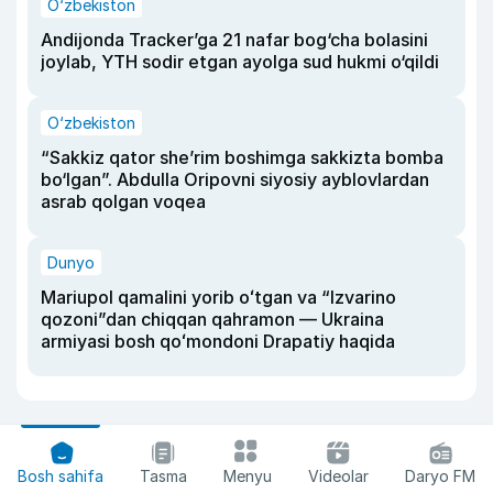
O‘zbekiston
Andijonda Tracker’ga 21 nafar bog‘cha bolasini
joylab, YTH sodir etgan ayolga sud hukmi o‘qildi
O‘zbekiston
“Sakkiz qator she’rim boshimga sakkizta bomba
bo‘lgan”. Abdulla Oripovni siyosiy ayblovlardan
asrab qolgan voqea
Dunyo
Mariupol qamalini yorib oʻtgan va “Izvarino
qozoni”dan chiqqan qahramon — Ukraina
armiyasi bosh qoʻmondoni Drapatiy haqida
Bosh sahifa
Tasma
Menyu
Videolar
Daryo FM