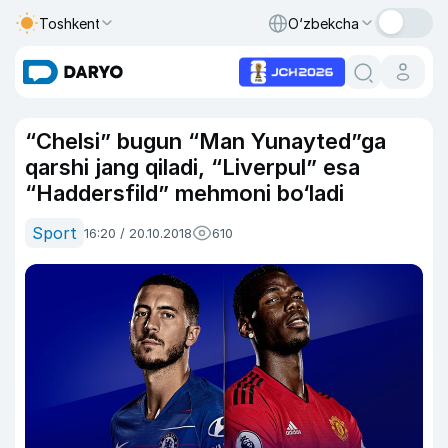
Toshkent
O‘zbekcha
“Chelsi” bugun “Man Yunayted”ga
qarshi jang qiladi, “Liverpul” esa
“Haddersfild” mehmoni bo‘ladi
Sport
16:20 / 20.10.2018
610