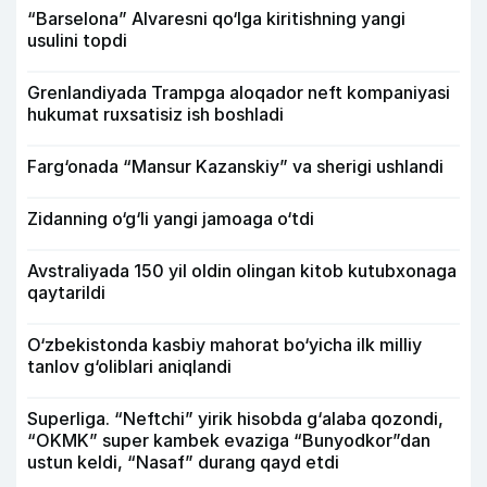
“Barselona” Alvaresni qo‘lga kiritishning yangi
usulini topdi
Grenlandiyada Trampga aloqador neft kompaniyasi
hukumat ruxsatisiz ish boshladi
Farg‘onada “Mansur Kazanskiy” va sherigi ushlandi
Zidanning o‘g‘li yangi jamoaga o‘tdi
Avstraliyada 150 yil oldin olingan kitob kutubxonaga
qaytarildi
O‘zbekistonda kasbiy mahorat bo‘yicha ilk milliy
tanlov g‘oliblari aniqlandi
Superliga. “Neftchi” yirik hisobda g‘alaba qozondi,
“OKMK” super kambek evaziga “Bunyodkor”dan
ustun keldi, “Nasaf” durang qayd etdi