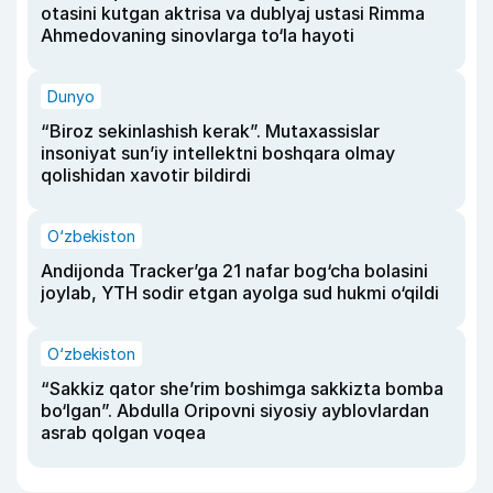
otasini kutgan aktrisa va dublyaj ustasi Rimma
Ahmedovaning sinovlarga to‘la hayoti
Dunyo
“Biroz sekinlashish kerak”. Mutaxassislar
insoniyat sun’iy intellektni boshqara olmay
qolishidan xavotir bildirdi
O‘zbekiston
Andijonda Tracker’ga 21 nafar bog‘cha bolasini
joylab, YTH sodir etgan ayolga sud hukmi o‘qildi
O‘zbekiston
“Sakkiz qator she’rim boshimga sakkizta bomba
bo‘lgan”. Abdulla Oripovni siyosiy ayblovlardan
asrab qolgan voqea