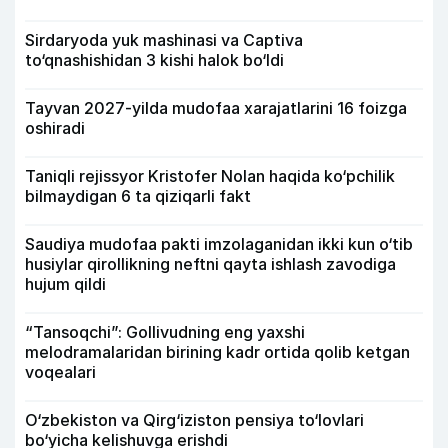
Sirdaryoda yuk mashinasi va Captiva
to‘qnashishidan 3 kishi halok bo‘ldi
Tayvan 2027-yilda mudofaa xarajatlarini 16 foizga
oshiradi
Taniqli rejissyor Kristofer Nolan haqida ko‘pchilik
bilmaydigan 6 ta qiziqarli fakt
Saudiya mudofaa pakti imzolaganidan ikki kun o‘tib
husiylar qirollikning neftni qayta ishlash zavodiga
hujum qildi
“Tansoqchi”: Gollivudning eng yaxshi
melodramalaridan birining kadr ortida qolib ketgan
voqealari
O‘zbekiston va Qirg‘iziston pensiya to‘lovlari
bo‘yicha kelishuvga erishdi