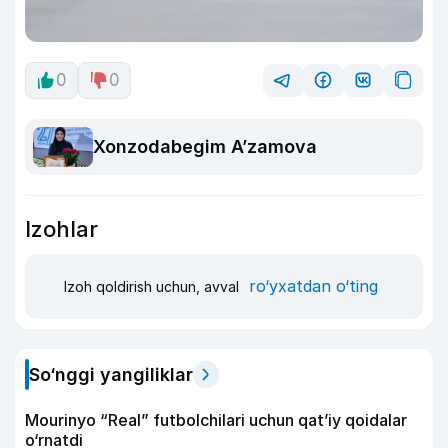
0
0
Xonzodabegim A’zamova
Izohlar
ro‘yxatdan o‘ting
Izoh qoldirish uchun, avval
So‘nggi yangiliklar
Mourinyo “Real” futbolchilari uchun qat’iy qoidalar
o‘rnatdi