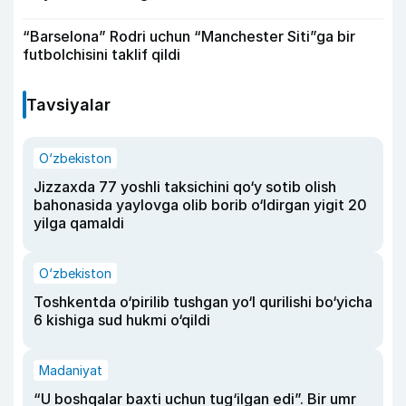
“Barselona” Rodri uchun “Manchester Siti”ga bir
futbolchisini taklif qildi
Tavsiyalar
O‘zbekiston
Jizzaxda 77 yoshli taksichini qo‘y sotib olish
bahonasida yaylovga olib borib o‘ldirgan yigit 20
yilga qamaldi
O‘zbekiston
Toshkentda o‘pirilib tushgan yo‘l qurilishi bo‘yicha
6 kishiga sud hukmi o‘qildi
Madaniyat
“U boshqalar baxti uchun tug‘ilgan edi”. Bir umr