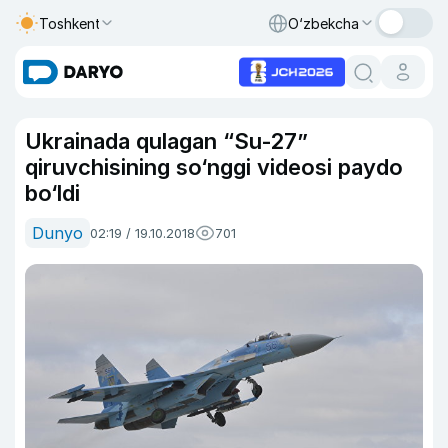
Toshkent
O‘zbekcha
Ukrainada qulagan “Su-27”
qiruvchisining so‘nggi videosi paydo
bo‘ldi
Dunyo
02:19 / 19.10.2018
701