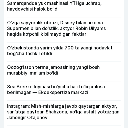
Samarqandda yuk mashinasi YTHga uchrab,
haydovchisi halok bo‘ldi
O‘zga sayyoralik obrazi, Disney bilan nizo va
Supermen bilan do‘stlik: aktyor Robin Uilyams
haqida ko‘pchilik bilmaydigan faktlar
O‘zbekistonda yarim yilda 700 ta yangi nodavlat
bog‘cha tashkil etildi
Qozog‘iston terma jamoasining yangi bosh
murabbiyi ma’lum bo‘ldi
Sea Breeze loyihasi bo‘yicha hali to‘liq xulosa
berilmagan — Ekoekspertiza markazi
Instagram: Mish-mishlarga javob qaytargan aktyor,
san’atga qaytgan Shahzoda, yo‘lga asfalt yotqizgan
Jahongir Otajonov