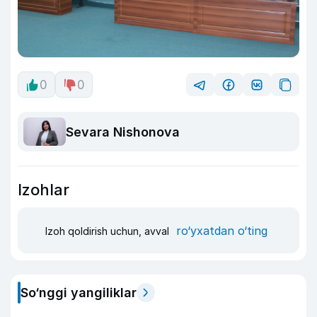
0
0
Sevara Nishonova
Izohlar
ro‘yxatdan o‘ting
Izoh qoldirish uchun, avval
So‘nggi yangiliklar