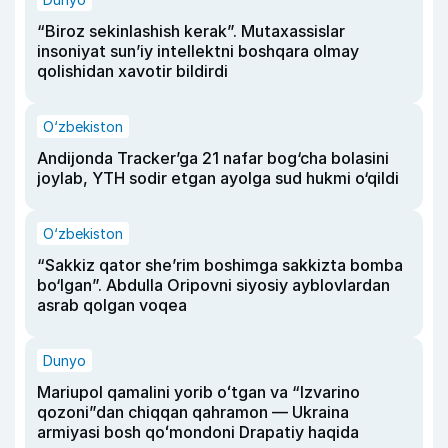
“Biroz sekinlashish kerak”. Mutaxassislar
insoniyat sun’iy intellektni boshqara olmay
qolishidan xavotir bildirdi
O‘zbekiston
Andijonda Tracker’ga 21 nafar bog‘cha bolasini
joylab, YTH sodir etgan ayolga sud hukmi o‘qildi
O‘zbekiston
“Sakkiz qator she’rim boshimga sakkizta bomba
bo‘lgan”. Abdulla Oripovni siyosiy ayblovlardan
asrab qolgan voqea
Dunyo
Mariupol qamalini yorib oʻtgan va “Izvarino
qozoni”dan chiqqan qahramon — Ukraina
armiyasi bosh qoʻmondoni Drapatiy haqida