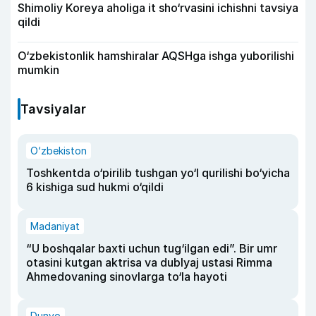
Shimoliy Koreya aholiga it sho‘rvasini ichishni tavsiya
qildi
O‘zbekistonlik hamshiralar AQSHga ishga yuborilishi
mumkin
Tavsiyalar
O‘zbekiston
Toshkentda o‘pirilib tushgan yo‘l qurilishi bo‘yicha
6 kishiga sud hukmi o‘qildi
Madaniyat
“U boshqalar baxti uchun tug‘ilgan edi”. Bir umr
otasini kutgan aktrisa va dublyaj ustasi Rimma
Ahmedovaning sinovlarga to‘la hayoti
Dunyo