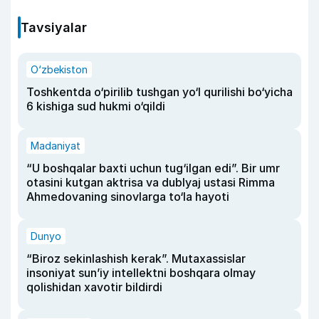
Tavsiyalar
O‘zbekiston
Toshkentda o‘pirilib tushgan yo‘l qurilishi bo‘yicha
6 kishiga sud hukmi o‘qildi
Madaniyat
“U boshqalar baxti uchun tug‘ilgan edi”. Bir umr
otasini kutgan aktrisa va dublyaj ustasi Rimma
Ahmedovaning sinovlarga to‘la hayoti
Dunyo
“Biroz sekinlashish kerak”. Mutaxassislar
insoniyat sun’iy intellektni boshqara olmay
qolishidan xavotir bildirdi