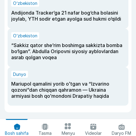
O‘zbekiston
Andijonda Tracker’ga 21 nafar bog‘cha bolasini
joylab, YTH sodir etgan ayolga sud hukmi o‘qildi
O‘zbekiston
“Sakkiz qator she’rim boshimga sakkizta bomba
bo‘lgan”. Abdulla Oripovni siyosiy ayblovlardan
asrab qolgan voqea
Dunyo
Mariupol qamalini yorib oʻtgan va “Izvarino
qozoni”dan chiqqan qahramon — Ukraina
armiyasi bosh qoʻmondoni Drapatiy haqida
Bosh sahifa
Tasma
Menyu
Videolar
Daryo FM