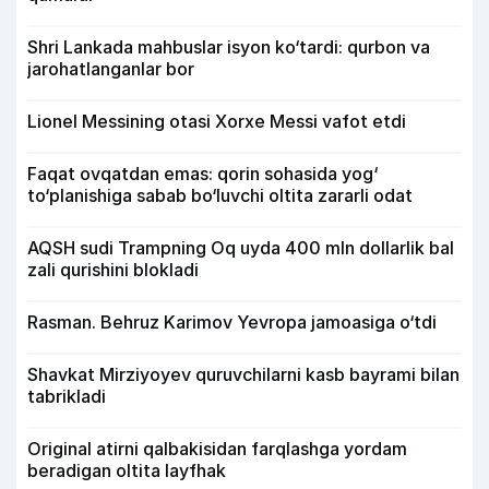
Shri Lankada mahbuslar isyon ko‘tardi: qurbon va
jarohatlanganlar bor
Lionel Messining otasi Xorxe Messi vafot etdi
Faqat ovqatdan emas: qorin sohasida yog‘
to‘planishiga sabab bo‘luvchi oltita zararli odat
AQSH sudi Trampning Oq uyda 400 mln dollarlik bal
zali qurishini blokladi
Rasman. Behruz Karimov Yevropa jamoasiga o‘tdi
Shavkat Mirziyoyev quruvchilarni kasb bayrami bilan
tabrikladi
Original atirni qalbakisidan farqlashga yordam
beradigan oltita layfhak