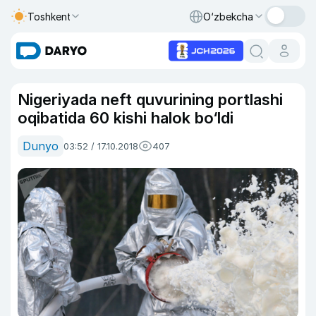
Toshkent
O‘zbekcha
Nigeriyada neft quvurining portlashi
oqibatida 60 kishi halok bo‘ldi
Dunyo
03:52 / 17.10.2018
407