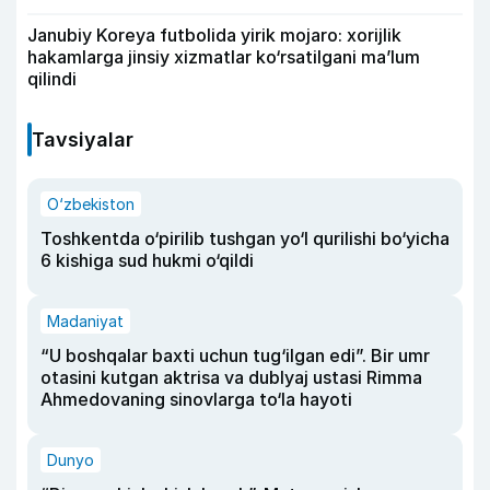
Janubiy Koreya futbolida yirik mojaro: xorijlik
hakamlarga jinsiy xizmatlar ko‘rsatilgani ma’lum
qilindi
Tavsiyalar
O‘zbekiston
Toshkentda o‘pirilib tushgan yo‘l qurilishi bo‘yicha
6 kishiga sud hukmi o‘qildi
Madaniyat
“U boshqalar baxti uchun tug‘ilgan edi”. Bir umr
otasini kutgan aktrisa va dublyaj ustasi Rimma
Ahmedovaning sinovlarga to‘la hayoti
Dunyo