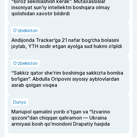
“Biroz sekinlashish kerak”. Mutaxassislar
insoniyat sun’iy intellektni boshqara olmay
qolishidan xavotir bildirdi
O‘zbekiston
Andijonda Tracker’ga 21 nafar bog‘cha bolasini
joylab, YTH sodir etgan ayolga sud hukmi o‘qildi
O‘zbekiston
“Sakkiz qator she’rim boshimga sakkizta bomba
bo‘lgan”. Abdulla Oripovni siyosiy ayblovlardan
asrab qolgan voqea
Dunyo
Mariupol qamalini yorib oʻtgan va “Izvarino
qozoni”dan chiqqan qahramon — Ukraina
armiyasi bosh qoʻmondoni Drapatiy haqida