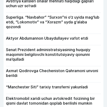
Avstriya kansleri onalar mehnati haqidagi gaplari
uchun uzr so‘radi
Superliga. “Navbahor” “Surxon”ni o‘z uyida mag‘lub
etdi, “Lokomotiv” va “Xorazm” uyda g‘alaba
qozondi
Aktyor Abdu­mannon Ubaydullayev vafot etdi
Senat Prezident administratsiyasining huquqiy
maqomini belgilovchi konstitutsiyaviy qonunni
ma’qulladi
Axmat Qodirovga Checheniston Qahramoni unvoni
berildi
“Manchester Siti” tarixiy transferni yakunladi
Elektromobil xaridi uchun avtokredit foizining bir
qismi davlat tomonidan qoplab berilishi mumkin