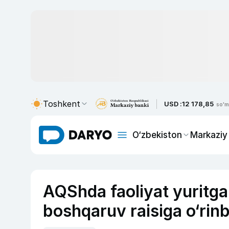
Toshkent
USD :
12 178,85
so'm
O‘zbekiston
Markaziy
AQShda faoliyat yuritga
boshqaruv raisiga o‘rinb