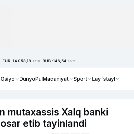
EUR :
RUB :
14 053,18
146,54
so'm
so'm
 Osiyo
Dunyo
Pul
Madaniyat
Sport
Layfstayl
n mutaxassis Xalq banki
osar etib tayinlandi