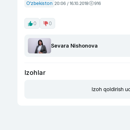
O‘zbekiston
20:06 / 16.10.2018
916
0
0
Sevara Nishonova
Izohlar
Izoh qoldirish 