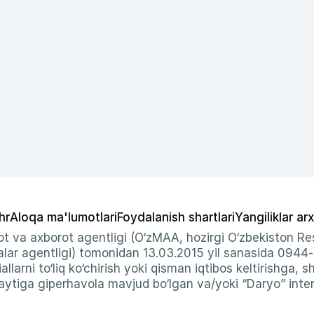
hr
Aloqa ma'lumotlari
Foydalanish shartlari
Yangiliklar arx
t va axborot agentligi (O‘zMAA, hozirgi O‘zbekiston Res
ar agentligi) tomonidan 13.03.2015 yil sanasida 0944
allarni to‘liq ko‘chirish yoki qisman iqtibos keltirishga, 
ytiga giperhavola mavjud bo‘lgan va/yoki “Daryo” intern