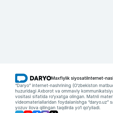
Maxfiylik siyosati
Internet-nas
“Daryo” internet-nashrining (O‘zbekiston matbuo
huzuridagi Axborot va ommaviy kommunikatsiyal
vositasi sifatida ro‘yxatga olingan. Matnli materi
videomateriallaridan foydalanishga “daryo.uz” sa
yozuv ilova qilingan taqdirda yo‘l qo‘yiladi.