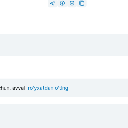
uchun, avval
ro‘yxatdan o‘ting