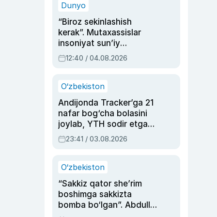
Dunyo
“Biroz sekinlashish
kerak”. Mutaxassislar
insoniyat sun’iy
intellektni boshqara
12:40 / 04.08.2026
olmay qolishidan xavotir
bildirdi
O‘zbekiston
Andijonda Tracker’ga 21
nafar bog‘cha bolasini
joylab, YTH sodir etgan
ayolga sud hukmi o‘qildi
23:41 / 03.08.2026
O‘zbekiston
“Sakkiz qator she’rim
boshimga sakkizta
bomba bo‘lgan”. Abdulla
Oripovni siyosiy