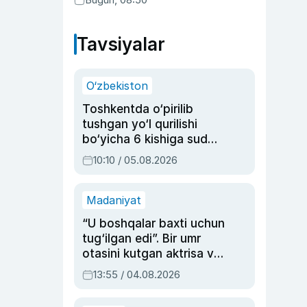
Tavsiyalar
O‘zbekiston
Toshkentda o‘pirilib
tushgan yo‘l qurilishi
bo‘yicha 6 kishiga sud
hukmi o‘qildi
10:10 / 05.08.2026
Madaniyat
“U boshqalar baxti uchun
tug‘ilgan edi”. Bir umr
otasini kutgan aktrisa va
dublyaj ustasi Rimma
13:55 / 04.08.2026
Ahmedovaning
sinovlarga to‘la hayoti