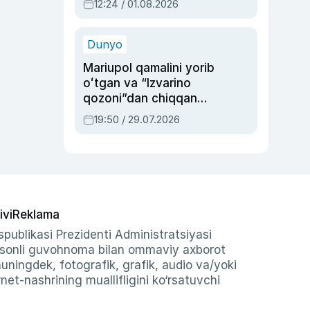
12:24 / 01.08.2026
ayblovlardan asrab
qolgan voqea
Dunyo
Mariupol qamalini yorib
oʻtgan va “Izvarino
qozoni”dan chiqqan
qahramon — Ukraina
19:50 / 29.07.2026
armiyasi bosh
qoʻmondoni Drapatiy
haqida
ivi
Reklama
publikasi Prezidenti Administratsiyasi
-sonli guvohnoma bilan ommaviy axborot
shuningdek, fotografik, grafik, audio va/yoki
et-nashrining muallifligini ko‘rsatuvchi