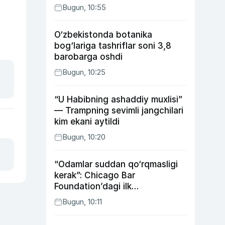
Bugun, 10:55
O‘zbekistonda botanika
bog‘lariga tashriflar soni 3,8
barobarga oshdi
Bugun, 10:25
“U Habibning ashaddiy muxlisi”
— Trampning sevimli jangchilari
kim ekani aytildi
Bugun, 10:20
“Odamlar suddan qo‘rqmasligi
kerak”: Chicago Bar
Foundation’dagi ilk
o‘zbekistonlik Go‘zal
Bugun, 10:11
Abduaxatova