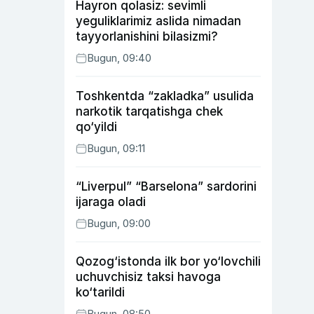
Hayron qolasiz: sevimli
yeguliklarimiz aslida nimadan
tayyorlanishini bilasizmi?
Bugun, 09:40
Toshkentda “zakladka” usulida
narkotik tarqatishga chek
qo‘yildi
Bugun, 09:11
“Liverpul” “Barselona” sardorini
ijaraga oladi
Bugun, 09:00
Qozog‘istonda ilk bor yo‘lovchili
uchuvchisiz taksi havoga
ko‘tarildi
Bugun, 08:50