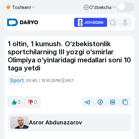
Toshkent
O‘zbekcha
1 oltin, 1 kumush. O‘zbekistonlik
sportchilarning III yozgi o‘smirlar
Olimpiya o‘yinlaridagi medallari soni 10
taga yetdi
Sport
20:40 / 15.10.2018
957
0
0
Asror Abdunazarov