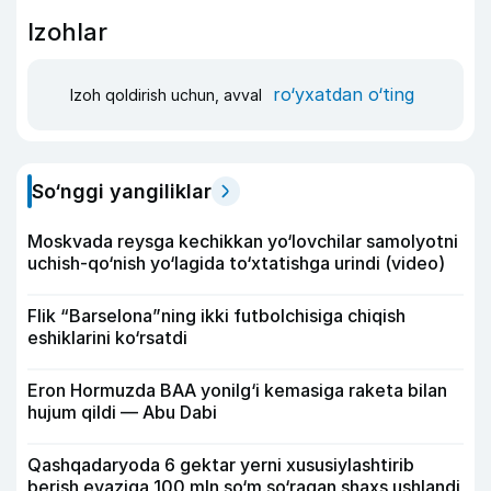
Izohlar
ro‘yxatdan o‘ting
Izoh qoldirish uchun, avval
So‘nggi yangiliklar
Moskvada reysga kechikkan yo‘lovchilar samolyotni
uchish-qo‘nish yo‘lagida to‘xtatishga urindi (video)
Flik “Barselona”ning ikki futbolchisiga chiqish
eshiklarini ko‘rsatdi
Eron Hormuzda BAA yonilg‘i kemasiga raketa bilan
hujum qildi — Abu Dabi
Qashqadaryoda 6 gektar yerni xususiylashtirib
berish evaziga 100 mln so‘m so‘ragan shaxs ushlandi