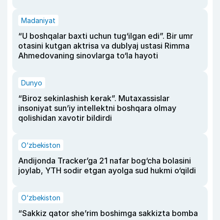
Madaniyat
“U boshqalar baxti uchun tug‘ilgan edi”. Bir umr
otasini kutgan aktrisa va dublyaj ustasi Rimma
Ahmedovaning sinovlarga to‘la hayoti
Dunyo
“Biroz sekinlashish kerak”. Mutaxassislar
insoniyat sun’iy intellektni boshqara olmay
qolishidan xavotir bildirdi
O‘zbekiston
Andijonda Tracker’ga 21 nafar bog‘cha bolasini
joylab, YTH sodir etgan ayolga sud hukmi o‘qildi
O‘zbekiston
“Sakkiz qator she’rim boshimga sakkizta bomba