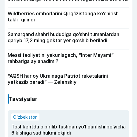
Wildberries omborlarini Qirg‘izistonga ko‘chirish
taklif qilindi
Samarqand shahri hududiga qo‘shni tumanlardan
qariyb 17,2 ming gektar yer qo‘shib beriladi
Messi faoliyatini yakunlagach, “Inter Mayami”
rahbariga aylanadimi?
“AQSH har oy Ukrainaga Patriot raketalarini
yetkazib beradi” — Zelenskiy
Tavsiyalar
O‘zbekiston
Toshkentda o‘pirilib tushgan yo‘l qurilishi bo‘yicha
6 kishiga sud hukmi o‘qildi