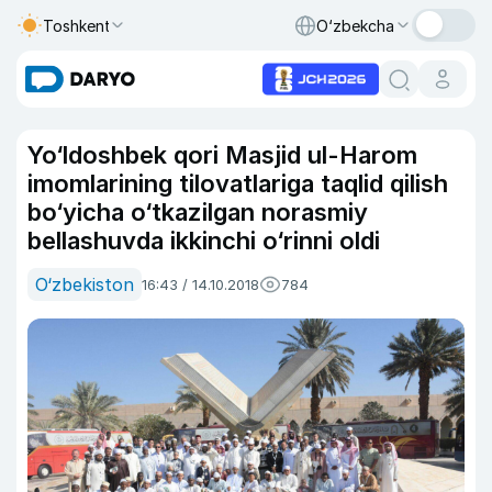
Toshkent
O‘zbekcha
Yo‘ldoshbek qori Masjid ul-Harom
imomlarining tilovatlariga taqlid qilish
bo‘yicha o‘tkazilgan norasmiy
bellashuvda ikkinchi o‘rinni oldi
O‘zbekiston
16:43 / 14.10.2018
784