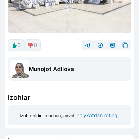
0
0
Munojot Adilova
Izohlar
ro‘yxatdan o‘ting
Izoh qoldirish uchun, avval