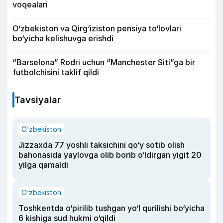
voqealari
O‘zbekiston va Qirg‘iziston pensiya to‘lovlari
bo‘yicha kelishuvga erishdi
“Barselona” Rodri uchun “Manchester Siti”ga bir
futbolchisini taklif qildi
Tavsiyalar
O‘zbekiston
Jizzaxda 77 yoshli taksichini qo‘y sotib olish
bahonasida yaylovga olib borib o‘ldirgan yigit 20
yilga qamaldi
O‘zbekiston
Toshkentda o‘pirilib tushgan yo‘l qurilishi bo‘yicha
6 kishiga sud hukmi o‘qildi