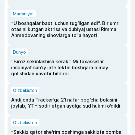
Madaniyat
“U boshqalar baxti uchun tug‘ilgan edi”. Bir umr
otasini kutgan aktrisa va dublyaj ustasi Rimma
Ahmedovaning sinovlarga to‘la hayoti
Dunyo
“Biroz sekinlashish kerak”. Mutaxassislar
insoniyat sun’iy intellektni boshqara olmay
qolishidan xavotir bildirdi
O‘zbekiston
Andijonda Tracker’ga 21 nafar bog‘cha bolasini
joylab, YTH sodir etgan ayolga sud hukmi o‘qildi
O‘zbekiston
“Sakkiz qator she’rim boshimga sakkizta bomba