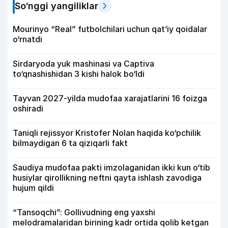
So‘nggi yangiliklar
Mourinyo “Real” futbolchilari uchun qat’iy qoidalar
o‘rnatdi
Sirdaryoda yuk mashinasi va Captiva
to‘qnashishidan 3 kishi halok bo‘ldi
Tayvan 2027-yilda mudofaa xarajatlarini 16 foizga
oshiradi
Taniqli rejissyor Kristofer Nolan haqida ko‘pchilik
bilmaydigan 6 ta qiziqarli fakt
Saudiya mudofaa pakti imzolaganidan ikki kun o‘tib
husiylar qirollikning neftni qayta ishlash zavodiga
hujum qildi
“Tansoqchi”: Gollivudning eng yaxshi
melodramalaridan birining kadr ortida qolib ketgan