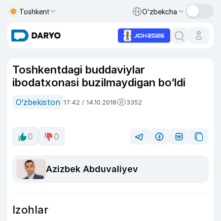
Toshkent
O‘zbekcha
Toshkentdagi buddaviylar
ibodatxonasi buzilmaydigan bo‘ldi
O‘zbekiston
17:42 / 14.10.2018
3352
0
0
Azizbek Abduvaliyev
Izohlar