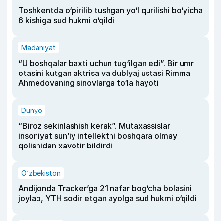
Toshkentda o‘pirilib tushgan yo‘l qurilishi bo‘yicha
6 kishiga sud hukmi o‘qildi
Madaniyat
“U boshqalar baxti uchun tug‘ilgan edi”. Bir umr
otasini kutgan aktrisa va dublyaj ustasi Rimma
Ahmedovaning sinovlarga to‘la hayoti
Dunyo
“Biroz sekinlashish kerak”. Mutaxassislar
insoniyat sun’iy intellektni boshqara olmay
qolishidan xavotir bildirdi
O‘zbekiston
Andijonda Tracker’ga 21 nafar bog‘cha bolasini
joylab, YTH sodir etgan ayolga sud hukmi o‘qildi