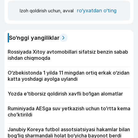
ro‘yxatdan o‘ting
Izoh qoldirish uchun, avval
So‘nggi yangiliklar
Rossiyada Xitoy avtomobillari sifatsiz benzin sabab
ishdan chiqmoqda
O‘zbekistonda 1 yilda 11 mingdan ortiq erkak o‘zidan
katta yoshdagi ayolga uylandi
Yozda e’tiborsiz qoldirish xavfli bo‘lgan alomatlar
Ruminiyada AESga suv yetkazish uchun toʻrtta kema
choʻktirildi
Janubiy Koreya futbol assotsiatsiyasi hakamlar bilan
bog‘liq sharmandali holat bo‘yicha bayonot berdi