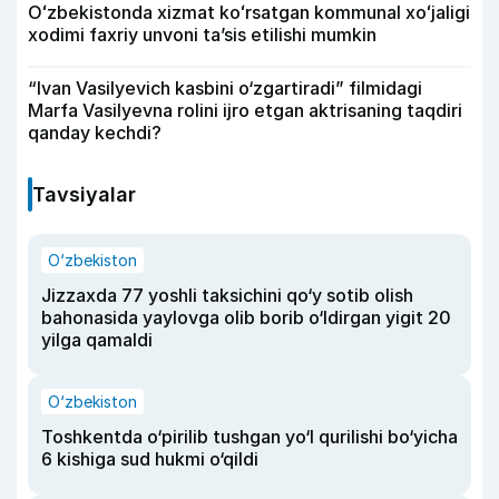
Oʻzbekistonda xizmat koʻrsatgan kommunal xoʻjaligi
xodimi faxriy unvoni taʼsis etilishi mumkin
“Ivan Vasilyevich kasbini o‘zgartiradi” filmidagi
Marfa Vasilyevna rolini ijro etgan aktrisaning taqdiri
qanday kechdi?
Tavsiyalar
O‘zbekiston
Jizzaxda 77 yoshli taksichini qo‘y sotib olish
bahonasida yaylovga olib borib o‘ldirgan yigit 20
yilga qamaldi
O‘zbekiston
Toshkentda o‘pirilib tushgan yo‘l qurilishi bo‘yicha
6 kishiga sud hukmi o‘qildi