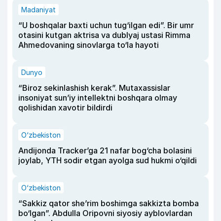
Madaniyat
“U boshqalar baxti uchun tug‘ilgan edi”. Bir umr
otasini kutgan aktrisa va dublyaj ustasi Rimma
Ahmedovaning sinovlarga to‘la hayoti
Dunyo
“Biroz sekinlashish kerak”. Mutaxassislar
insoniyat sun’iy intellektni boshqara olmay
qolishidan xavotir bildirdi
O‘zbekiston
Andijonda Tracker’ga 21 nafar bog‘cha bolasini
joylab, YTH sodir etgan ayolga sud hukmi o‘qildi
O‘zbekiston
“Sakkiz qator she’rim boshimga sakkizta bomba
bo‘lgan”. Abdulla Oripovni siyosiy ayblovlardan