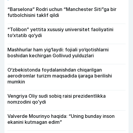
“Barselona” Rodri uchun “Manchester Siti”ga bir
futbolchisini taklif qildi
“Tolibon” yettita xususiy universitet faoliyatini
to‘xtatib qo‘ydi
Mashhurlar ham yig‘laydi: fojiali yo‘qotishlarni
boshidan kechirgan Gollivud yulduzlari
O‘zbekistonda foydalanishdan chiqarilgan
aerodromlar turizm maqsadida ijaraga berilishi
mumkin
Vengriya Oliy sudi sobiq raisi prezidentlikka
nomzodini qoʻydi
Valverde Mourinyo haqida: “Uning bunday inson
ekanini kutmagan edim”