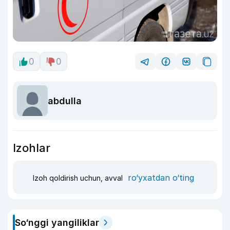
0
0
abdulla
Izohlar
ro‘yxatdan o‘ting
Izoh qoldirish uchun, avval
So‘nggi yangiliklar