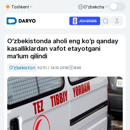
Toshkent
O‘zbekcha
O‘zbekistonda aholi eng ko‘p qanday
kasalliklardan vafot etayotgani
ma’lum qilindi
O‘zbekiston
02:51 / 14.10.2018
846