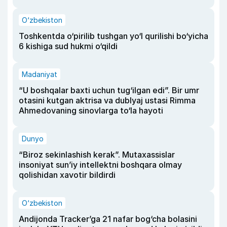
O‘zbekiston
Toshkentda o‘pirilib tushgan yo‘l qurilishi bo‘yicha
6 kishiga sud hukmi o‘qildi
Madaniyat
“U boshqalar baxti uchun tug‘ilgan edi”. Bir umr
otasini kutgan aktrisa va dublyaj ustasi Rimma
Ahmedovaning sinovlarga to‘la hayoti
Dunyo
“Biroz sekinlashish kerak”. Mutaxassislar
insoniyat sun’iy intellektni boshqara olmay
qolishidan xavotir bildirdi
O‘zbekiston
Andijonda Tracker’ga 21 nafar bog‘cha bolasini