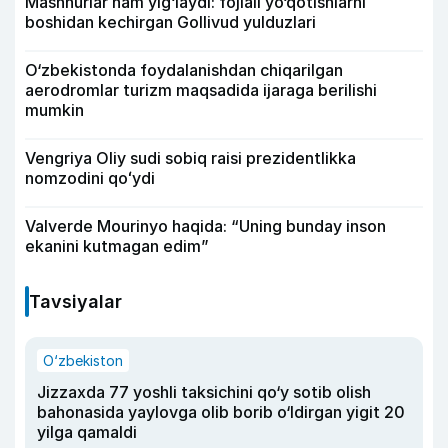
Mashhurlar ham yig‘laydi: fojiali yo‘qotishlarni
boshidan kechirgan Gollivud yulduzlari
O‘zbekistonda foydalanishdan chiqarilgan
aerodromlar turizm maqsadida ijaraga berilishi
mumkin
Vengriya Oliy sudi sobiq raisi prezidentlikka
nomzodini qoʻydi
Valverde Mourinyo haqida: “Uning bunday inson
ekanini kutmagan edim”
Tavsiyalar
O‘zbekiston
Jizzaxda 77 yoshli taksichini qo‘y sotib olish
bahonasida yaylovga olib borib o‘ldirgan yigit 20
yilga qamaldi