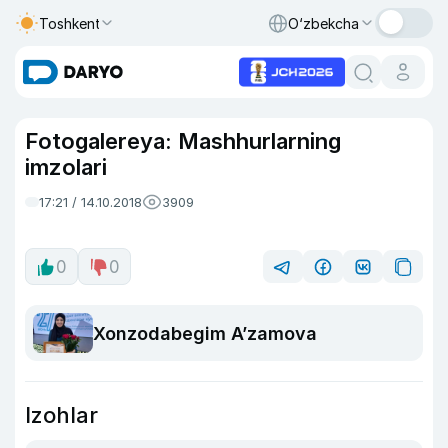
Toshkent
O‘zbekcha
Fotogalereya: Mashhurlarning
imzolari
17:21 / 14.10.2018
3909
0
0
Xonzodabegim A’zamova
Izohlar