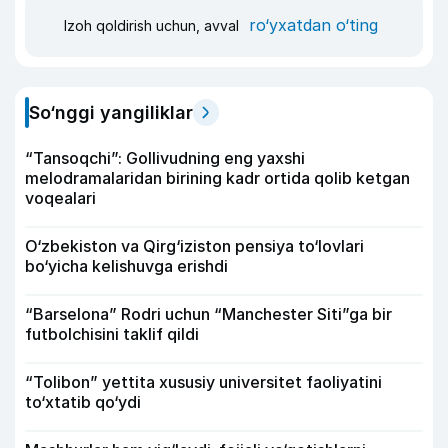
ro‘yxatdan o‘ting
Izoh qoldirish uchun, avval
So‘nggi yangiliklar
“Tansoqchi”: Gollivudning eng yaxshi
melodramalaridan birining kadr ortida qolib ketgan
voqealari
O‘zbekiston va Qirg‘iziston pensiya to‘lovlari
bo‘yicha kelishuvga erishdi
“Barselona” Rodri uchun “Manchester Siti”ga bir
futbolchisini taklif qildi
“Tolibon” yettita xususiy universitet faoliyatini
to‘xtatib qo‘ydi