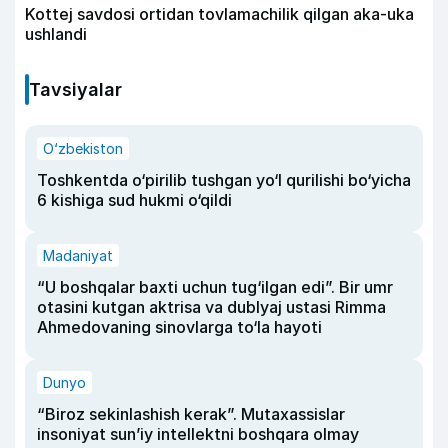
Kottej savdosi ortidan tovlamachilik qilgan aka-uka
ushlandi
Tavsiyalar
O‘zbekiston
Toshkentda o‘pirilib tushgan yo‘l qurilishi bo‘yicha
6 kishiga sud hukmi o‘qildi
Madaniyat
“U boshqalar baxti uchun tug‘ilgan edi”. Bir umr
otasini kutgan aktrisa va dublyaj ustasi Rimma
Ahmedovaning sinovlarga to‘la hayoti
Dunyo
“Biroz sekinlashish kerak”. Mutaxassislar
insoniyat sun’iy intellektni boshqara olmay