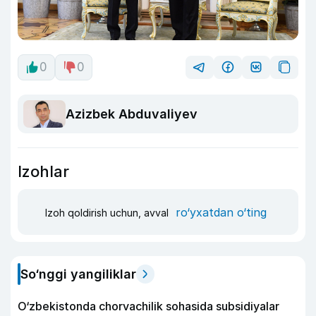
0
0
Azizbek Abduvaliyev
Izohlar
ro‘yxatdan o‘ting
Izoh qoldirish uchun, avval
So‘nggi yangiliklar
O‘zbekistonda chorvachilik sohasida subsidiyalar