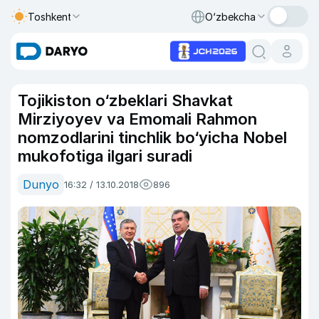
Toshkent
O‘zbekcha
Tojikiston o‘zbeklari Shavkat
Mirziyoyev va Emomali Rahmon
nomzodlarini tinchlik bo‘yicha Nobel
mukofotiga ilgari suradi
Dunyo
16:32 / 13.10.2018
896