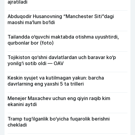
ajratiladi
Abduqodir Husanovning “Manchester Siti”dagi
maoshi ma’lum bo‘ldi
Tailandda o‘quvchi maktabda otishma uyushtirdi,
qurbonlar bor (foto)
Tojikiston qo‘shni davlatlardan uch baravar ko‘p
yonilg‘i sotib oldi — OAV
Keskin syujet va kutilmagan yakun: barcha
davrlarning eng yaxshi 5 ta trilleri
Menejer Maxachev uchun eng qiyin raqib kim
ekanini aytdi
Tramp tug‘ilganlik bo‘yicha fuqarolik berishni
chekladi