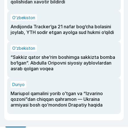
qolishidan xavotir bildirdi
O‘zbekiston
Andijonda Tracker’ga 21 nafar bog‘cha bolasini
joylab, YTH sodir etgan ayolga sud hukmi o‘qildi
O‘zbekiston
“Sakkiz qator she’rim boshimga sakkizta bomba
bo‘lgan”. Abdulla Oripovni siyosiy ayblovlardan
asrab qolgan voqea
Dunyo
Mariupol qamalini yorib oʻtgan va “Izvarino
qozoni”dan chiqqan qahramon — Ukraina
armiyasi bosh qoʻmondoni Drapatiy haqida