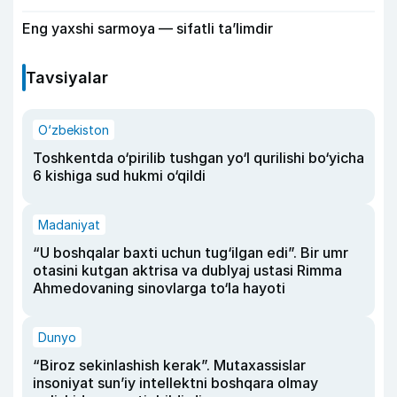
Eng yaxshi sarmoya — sifatli ta’limdir
Tavsiyalar
O‘zbekiston
Toshkentda o‘pirilib tushgan yo‘l qurilishi bo‘yicha
6 kishiga sud hukmi o‘qildi
Madaniyat
“U boshqalar baxti uchun tug‘ilgan edi”. Bir umr
otasini kutgan aktrisa va dublyaj ustasi Rimma
Ahmedovaning sinovlarga to‘la hayoti
Dunyo
“Biroz sekinlashish kerak”. Mutaxassislar
insoniyat sun’iy intellektni boshqara olmay