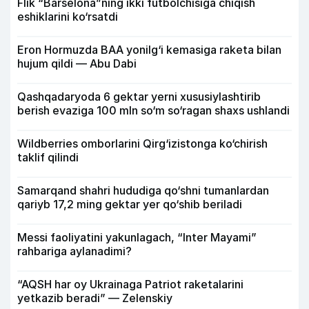
Flik “Barselona”ning ikki futbolchisiga chiqish
eshiklarini ko‘rsatdi
Eron Hormuzda BAA yonilg‘i kemasiga raketa bilan
hujum qildi — Abu Dabi
Qashqadaryoda 6 gektar yerni xususiylashtirib
berish evaziga 100 mln so‘m so‘ragan shaxs ushlandi
Wildberries omborlarini Qirg‘izistonga ko‘chirish
taklif qilindi
Samarqand shahri hududiga qo‘shni tumanlardan
qariyb 17,2 ming gektar yer qo‘shib beriladi
Messi faoliyatini yakunlagach, “Inter Mayami”
rahbariga aylanadimi?
“AQSH har oy Ukrainaga Patriot raketalarini
yetkazib beradi” — Zelenskiy