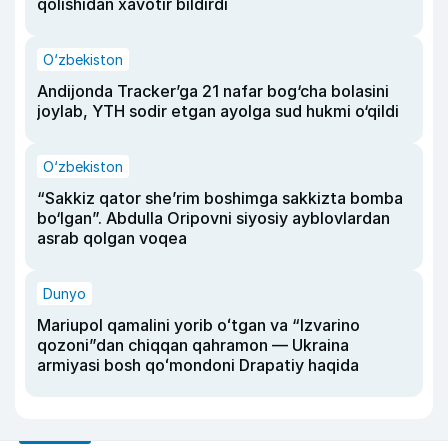
qolishidan xavotir bildirdi
O‘zbekiston
Andijonda Tracker’ga 21 nafar bog‘cha bolasini
joylab, YTH sodir etgan ayolga sud hukmi o‘qildi
O‘zbekiston
“Sakkiz qator she’rim boshimga sakkizta bomba
bo‘lgan”. Abdulla Oripovni siyosiy ayblovlardan
asrab qolgan voqea
Dunyo
Mariupol qamalini yorib oʻtgan va “Izvarino
qozoni”dan chiqqan qahramon — Ukraina
armiyasi bosh qoʻmondoni Drapatiy haqida