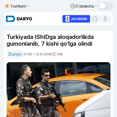
Toshkent
O‘zbekcha
Turkiyada IShIDga aloqadorlikda
gumonlanib, 7 kishi qo‘lga olindi
Dunyo
01:45 / 12.10.2018
788