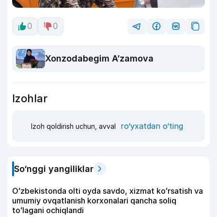
0
0
Xonzodabegim A’zamova
Izohlar
ro‘yxatdan o‘ting
Izoh qoldirish uchun, avval
So‘nggi yangiliklar
Oʻzbekistonda olti oyda savdo, xizmat koʻrsatish va
umumiy ovqatlanish korxonalari qancha soliq
toʻlagani ochiqlandi