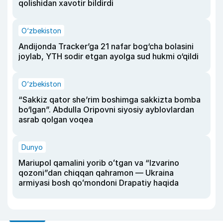
qolishidan xavotir bildirdi
O‘zbekiston
Andijonda Tracker’ga 21 nafar bog‘cha bolasini
joylab, YTH sodir etgan ayolga sud hukmi o‘qildi
O‘zbekiston
“Sakkiz qator she’rim boshimga sakkizta bomba
bo‘lgan”. Abdulla Oripovni siyosiy ayblovlardan
asrab qolgan voqea
Dunyo
Mariupol qamalini yorib oʻtgan va “Izvarino
qozoni”dan chiqqan qahramon — Ukraina
armiyasi bosh qoʻmondoni Drapatiy haqida