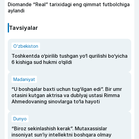
Diomande “Real” tarixidagi eng qimmat futbolchiga
aylandi
Tavsiyalar
O‘zbekiston
Toshkentda o‘pirilib tushgan yo‘l qurilishi bo‘yicha
6 kishiga sud hukmi o‘qildi
Madaniyat
“U boshqalar baxti uchun tug‘ilgan edi”. Bir umr
otasini kutgan aktrisa va dublyaj ustasi Rimma
Ahmedovaning sinovlarga to‘la hayoti
Dunyo
“Biroz sekinlashish kerak”. Mutaxassislar
insoniyat sun’iy intellektni boshqara olmay