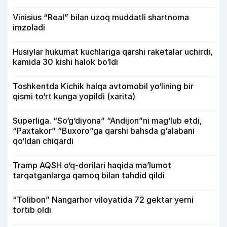
Vinisius “Real” bilan uzoq muddatli shartnoma
imzoladi
Husiylar hukumat kuchlariga qarshi raketalar uchirdi,
kamida 30 kishi halok bo‘ldi
Toshkentda Kichik halqa avtomobil yo‘lining bir
qismi to‘rt kunga yopildi (xarita)
Superliga. “So‘g‘diyona” “Andijon”ni mag‘lub etdi,
“Paxtakor” “Buxoro”ga qarshi bahsda g‘alabani
qo‘ldan chiqardi
Tramp AQSH o‘q-dorilari haqida ma’lumot
tarqatganlarga qamoq bilan tahdid qildi
“Tolibon” Nangarhor viloyatida 72 gektar yerni
tortib oldi