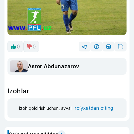
0
0
Asror Abdunazarov
Izohlar
ro‘yxatdan o‘ting
Izoh qoldirish uchun, avval