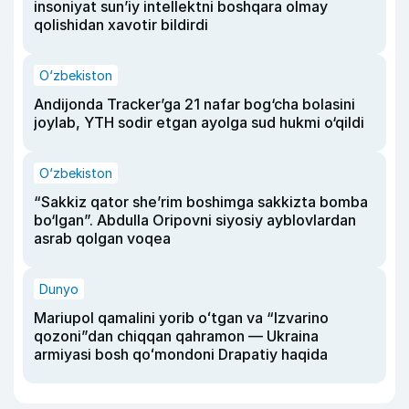
insoniyat sun’iy intellektni boshqara olmay
qolishidan xavotir bildirdi
O‘zbekiston
Andijonda Tracker’ga 21 nafar bog‘cha bolasini
joylab, YTH sodir etgan ayolga sud hukmi o‘qildi
O‘zbekiston
“Sakkiz qator she’rim boshimga sakkizta bomba
bo‘lgan”. Abdulla Oripovni siyosiy ayblovlardan
asrab qolgan voqea
Dunyo
Mariupol qamalini yorib oʻtgan va “Izvarino
qozoni”dan chiqqan qahramon — Ukraina
armiyasi bosh qoʻmondoni Drapatiy haqida