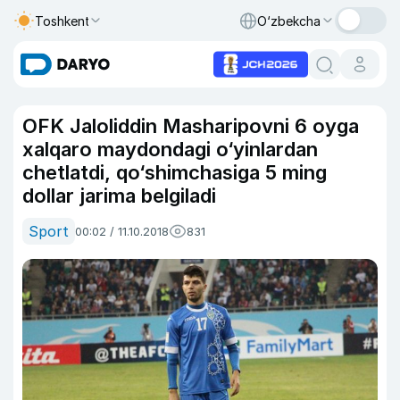
Toshkent
O‘zbekcha
OFK Jaloliddin Masharipovni 6 oyga
xalqaro maydondagi o‘yinlardan
chetlatdi, qo‘shimchasiga 5 ming
dollar jarima belgiladi
Sport
00:02 / 11.10.2018
831