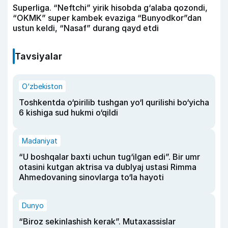
Superliga. “Neftchi” yirik hisobda g‘alaba qozondi,
“OKMK” super kambek evaziga “Bunyodkor”dan
ustun keldi, “Nasaf” durang qayd etdi
Tavsiyalar
O‘zbekiston
Toshkentda o‘pirilib tushgan yo‘l qurilishi bo‘yicha
6 kishiga sud hukmi o‘qildi
Madaniyat
“U boshqalar baxti uchun tug‘ilgan edi”. Bir umr
otasini kutgan aktrisa va dublyaj ustasi Rimma
Ahmedovaning sinovlarga to‘la hayoti
Dunyo
“Biroz sekinlashish kerak”. Mutaxassislar