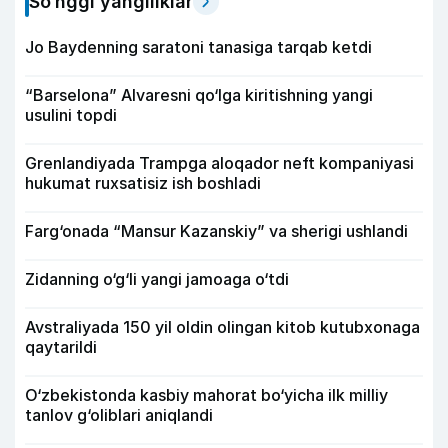
So‘nggi yangiliklar
Jo Baydenning saratoni tanasiga tarqab ketdi
“Barselona” Alvaresni qo‘lga kiritishning yangi
usulini topdi
Grenlandiyada Trampga aloqador neft kompaniyasi
hukumat ruxsatisiz ish boshladi
Farg‘onada “Mansur Kazanskiy” va sherigi ushlandi
Zidanning o‘g‘li yangi jamoaga o‘tdi
Avstraliyada 150 yil oldin olingan kitob kutubxonaga
qaytarildi
O‘zbekistonda kasbiy mahorat bo‘yicha ilk milliy
tanlov g‘oliblari aniqlandi