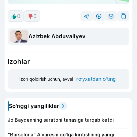
0
0
Azizbek Abduvaliyev
Izohlar
ro‘yxatdan o‘ting
Izoh qoldirish uchun, avval
So‘nggi yangiliklar
Jo Baydenning saratoni tanasiga tarqab ketdi
“Barselona” Alvaresni qo‘lga kiritishning yangi