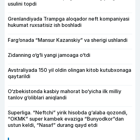
usulini topdi
Grenlandiyada Trampga aloqador neft kompaniyasi
hukumat ruxsatisiz ish boshladi
Farg‘onada “Mansur Kazanskiy” va sherigi ushlandi
Zidanning o‘g‘li yangi jamoaga o‘tdi
Avstraliyada 150 yil oldin olingan kitob kutubxonaga
qaytarildi
O‘zbekistonda kasbiy mahorat bo‘yicha ilk milliy
tanlov g‘oliblari aniqlandi
Superliga. “Neftchi” yirik hisobda g‘alaba qozondi,
“OKMK” super kambek evaziga “Bunyodkor”dan
ustun keldi, “Nasaf” durang qayd etdi