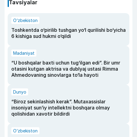
Tavsiyalar
O‘zbekiston
Toshkentda o‘pirilib tushgan yo‘l qurilishi bo‘yicha
6 kishiga sud hukmi o‘qildi
Madaniyat
“U boshqalar baxti uchun tug‘ilgan edi”. Bir umr
otasini kutgan aktrisa va dublyaj ustasi Rimma
Ahmedovaning sinovlarga to‘la hayoti
Dunyo
“Biroz sekinlashish kerak”. Mutaxassislar
insoniyat sun’iy intellektni boshqara olmay
qolishidan xavotir bildirdi
O‘zbekiston