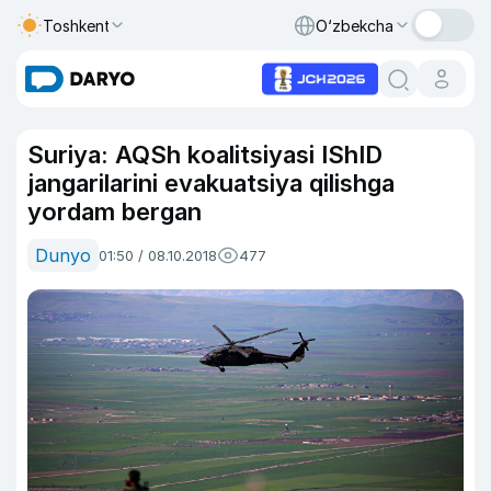
Toshkent
O‘zbekcha
Suriya: AQSh koalitsiyasi IShID
jangarilarini evakuatsiya qilishga
yordam bergan
Dunyo
01:50 / 08.10.2018
477