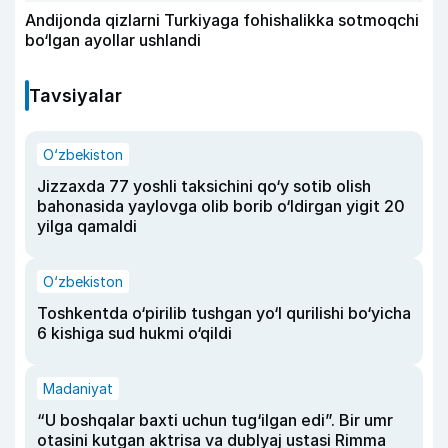
Andijonda qizlarni Turkiyaga fohishalikka sotmoqchi
bo‘lgan ayollar ushlandi
Tavsiyalar
O‘zbekiston
Jizzaxda 77 yoshli taksichini qo‘y sotib olish
bahonasida yaylovga olib borib o‘ldirgan yigit 20
yilga qamaldi
O‘zbekiston
Toshkentda o‘pirilib tushgan yo‘l qurilishi bo‘yicha
6 kishiga sud hukmi o‘qildi
Madaniyat
“U boshqalar baxti uchun tug‘ilgan edi”. Bir umr
otasini kutgan aktrisa va dublyaj ustasi Rimma