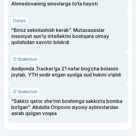
Ahmedovaning sinovlarga to‘la hayoti
Dunyo
“Biroz sekinlashish kerak”. Mutaxassislar
insoniyat sun’iy intellektni boshqara olmay
qolishidan xavotir bildirdi
O‘zbekiston
Andijonda Tracker’ga 21 nafar bog‘cha bolasini
joylab, YTH sodir etgan ayolga sud hukmi o‘qildi
O‘zbekiston
“Sakkiz qator she’rim boshimga sakkizta bomba
bo‘lgan”. Abdulla Oripovni siyosiy ayblovlardan
asrab qolgan voqea