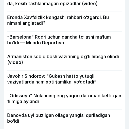
da, kesib tashlanmagan epizodlar (video)
Eronda Xavfsizlik kengashi rahbari o‘zgardi. Bu
nimani anglatadi?
“Barselona” Rodri uchun qancha to‘lashi ma’lum
bo‘ldi — Mundo Deportivo
Armaniston sobiq bosh vazirining o‘g‘li hibsga olindi
(video)
Javohir Sindorov: “Gukesh hatto yutuqli
vaziyatlarda ham xotirjamlikni yo‘qotadi”
“Odisseya” Nolanning eng yuqori daromad keltirgan
filmiga aylandi
Denovda uyi buzilgan oilaga yangisi quriladigan
bo‘ldi