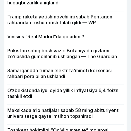
huquqbuzarlik aniqlandi
Tramp raketa yetishmovchiligi sabab Pentagon
rahbaridan tushuntirish talab qildi — WP
Vinisius “Real Madrid”da qoladimi?
Pokiston sobiq bosh vaziri Britaniyada qizlarni
zo‘rlashda gumonlanib ushlangan — The Guardian
Samarqandda tuman elektr ta’minoti korxonasi
rahbari pora bilan ushlandi
O‘zbekistonda iyul oyida yillik inflyatsiya 6,4 foizni
tashkil etdi
Meksikada a’lo natijalar sabab 58 ming abituriyent
universitetga qayta imtihon topshiradi
Toshkent hokimligi “Qo‘yliq avenue” mojarosi