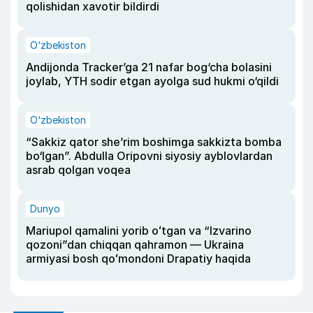
qolishidan xavotir bildirdi
O‘zbekiston
Andijonda Tracker’ga 21 nafar bog‘cha bolasini
joylab, YTH sodir etgan ayolga sud hukmi o‘qildi
O‘zbekiston
“Sakkiz qator she’rim boshimga sakkizta bomba
bo‘lgan”. Abdulla Oripovni siyosiy ayblovlardan
asrab qolgan voqea
Dunyo
Mariupol qamalini yorib oʻtgan va “Izvarino
qozoni”dan chiqqan qahramon — Ukraina
armiyasi bosh qoʻmondoni Drapatiy haqida