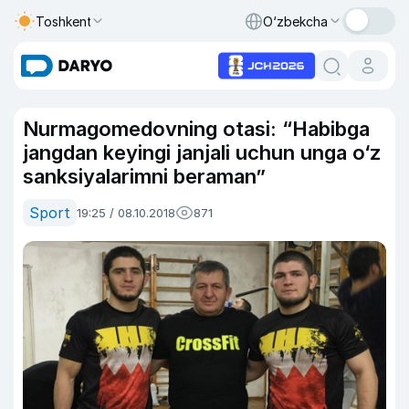
Toshkent
O‘zbekcha
Nurmagomedovning otasi: “Habibga
jangdan keyingi janjali uchun unga o‘z
sanksiyalarimni beraman”
Sport
19:25 / 08.10.2018
871