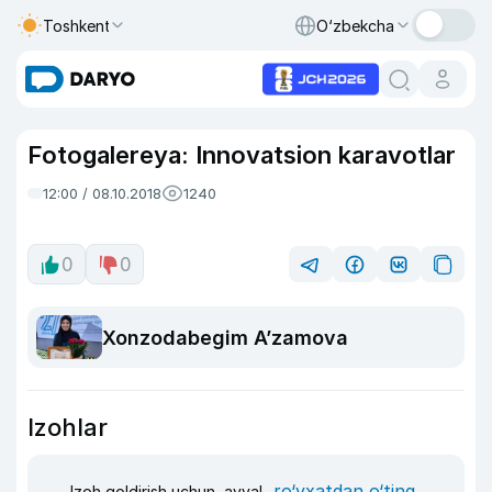
Toshkent
O‘zbekcha
Fotogalereya: Innovatsion karavotlar
12:00 / 08.10.2018
1240
0
0
Xonzodabegim A’zamova
Izohlar
ro‘yxatdan o‘ting
Izoh qoldirish uchun, avval