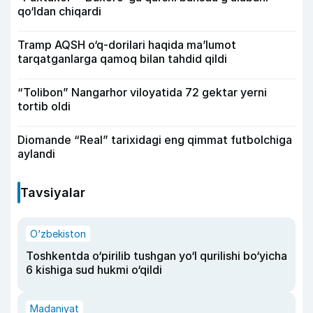
qo‘ldan chiqardi
Tramp AQSH o‘q-dorilari haqida ma’lumot
tarqatganlarga qamoq bilan tahdid qildi
“Tolibon” Nangarhor viloyatida 72 gektar yerni
tortib oldi
Diomande “Real” tarixidagi eng qimmat futbolchiga
aylandi
Tavsiyalar
O‘zbekiston
Toshkentda o‘pirilib tushgan yo‘l qurilishi bo‘yicha
6 kishiga sud hukmi o‘qildi
Madaniyat