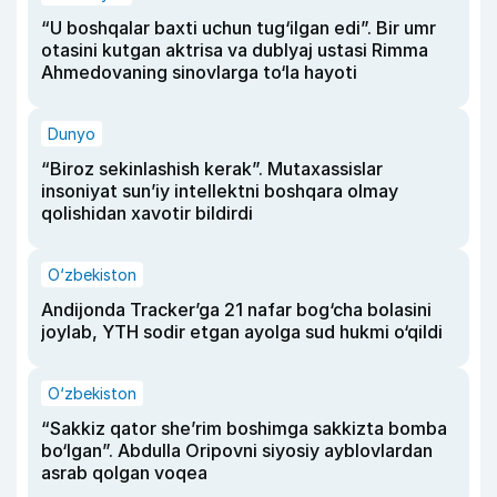
“U boshqalar baxti uchun tug‘ilgan edi”. Bir umr
otasini kutgan aktrisa va dublyaj ustasi Rimma
Ahmedovaning sinovlarga to‘la hayoti
Dunyo
“Biroz sekinlashish kerak”. Mutaxassislar
insoniyat sun’iy intellektni boshqara olmay
qolishidan xavotir bildirdi
O‘zbekiston
Andijonda Tracker’ga 21 nafar bog‘cha bolasini
joylab, YTH sodir etgan ayolga sud hukmi o‘qildi
O‘zbekiston
“Sakkiz qator she’rim boshimga sakkizta bomba
bo‘lgan”. Abdulla Oripovni siyosiy ayblovlardan
asrab qolgan voqea