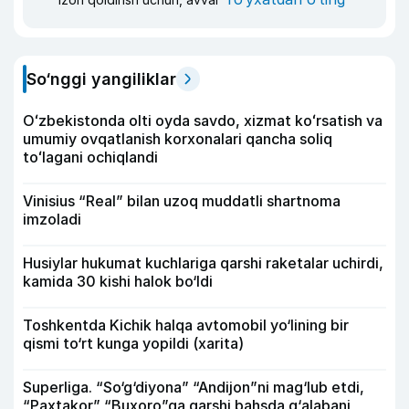
So‘nggi yangiliklar
Oʻzbekistonda olti oyda savdo, xizmat koʻrsatish va
umumiy ovqatlanish korxonalari qancha soliq
toʻlagani ochiqlandi
Vinisius “Real” bilan uzoq muddatli shartnoma
imzoladi
Husiylar hukumat kuchlariga qarshi raketalar uchirdi,
kamida 30 kishi halok bo‘ldi
Toshkentda Kichik halqa avtomobil yo‘lining bir
qismi to‘rt kunga yopildi (xarita)
Superliga. “So‘g‘diyona” “Andijon”ni mag‘lub etdi,
“Paxtakor” “Buxoro”ga qarshi bahsda g‘alabani