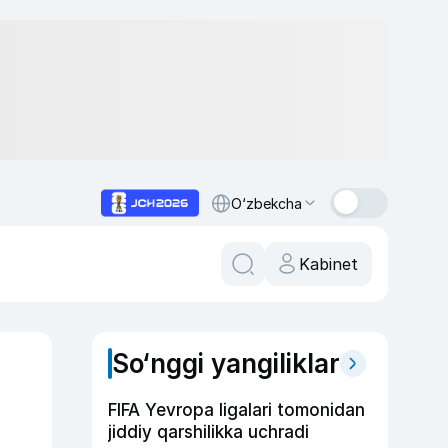
O‘zbekcha
Kabinet
So‘nggi yangiliklar
FIFA Yevropa ligalari tomonidan
jiddiy qarshilikka uchradi