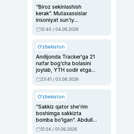
“Biroz sekinlashish
kerak”. Mutaxassislar
insoniyat sun’iy
intellektni boshqara
12:40 / 04.08.2026
olmay qolishidan xavotir
bildirdi
O‘zbekiston
Andijonda Tracker’ga 21
nafar bog‘cha bolasini
joylab, YTH sodir etgan
ayolga sud hukmi o‘qildi
23:41 / 03.08.2026
O‘zbekiston
“Sakkiz qator she’rim
boshimga sakkizta
bomba bo‘lgan”. Abdulla
Oripovni siyosiy
12:24 / 01.08.2026
ayblovlardan asrab