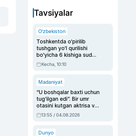
Tavsiyalar
O‘zbekiston
Toshkentda o‘pirilib
tushgan yo‘l qurilishi
bo‘yicha 6 kishiga sud
hukmi o‘qildi
Kecha, 10:10
Madaniyat
“U boshqalar baxti uchun
tug‘ilgan edi”. Bir umr
otasini kutgan aktrisa va
dublyaj ustasi Rimma
13:55 / 04.08.2026
Ahmedovaning
sinovlarga to‘la hayoti
Dunyo