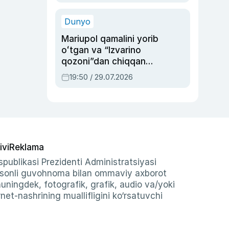
qolgan voqea
Dunyo
Mariupol qamalini yorib
oʻtgan va “Izvarino
qozoni”dan chiqqan
qahramon — Ukraina
19:50 / 29.07.2026
armiyasi bosh
qoʻmondoni Drapatiy
haqida
ivi
Reklama
publikasi Prezidenti Administratsiyasi
-sonli guvohnoma bilan ommaviy axborot
shuningdek, fotografik, grafik, audio va/yoki
et-nashrining muallifligini ko‘rsatuvchi