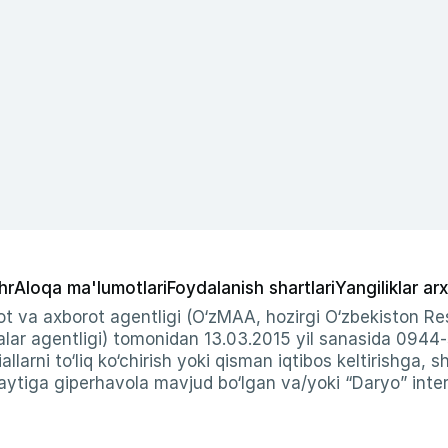
hr
Aloqa ma'lumotlari
Foydalanish shartlari
Yangiliklar arx
t va axborot agentligi (O‘zMAA, hozirgi O‘zbekiston Res
ar agentligi) tomonidan 13.03.2015 yil sanasida 0944
allarni to‘liq ko‘chirish yoki qisman iqtibos keltirishga, 
ytiga giperhavola mavjud bo‘lgan va/yoki “Daryo” intern