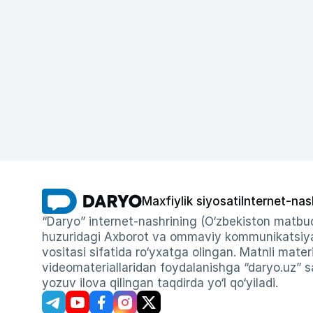
Maxfiylik siyosati
Internet-nas
“Daryo” internet-nashrining (O‘zbekiston matbuo
huzuridagi Axborot va ommaviy kommunikatsiyal
vositasi sifatida ro‘yxatga olingan. Matnli materi
videomateriallaridan foydalanishga “daryo.uz” sa
yozuv ilova qilingan taqdirda yo‘l qo‘yiladi.