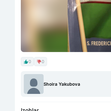
0
0
Shoira Yakubova
Izohlar