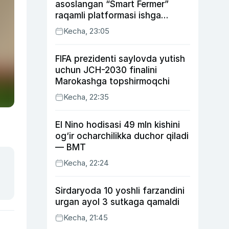
asoslangan “Smart Fermer”
raqamli platformasi ishga
tushiriladi
Kecha, 23:05
FIFA prezidenti saylovda yutish
uchun JCH-2030 finalini
Marokashga topshirmoqchi
Kecha, 22:35
El Nino hodisasi 49 mln kishini
og‘ir ocharchilikka duchor qiladi
— BMT
Kecha, 22:24
Sirdaryoda 10 yoshli farzandini
urgan ayol 3 sutkaga qamaldi
Kecha, 21:45