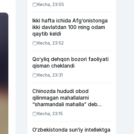
Kecha, 23:55
Ikki hafta ichida Afg‘onistonga
ikki davlatdan 100 ming odam
qaytib keldi
Kecha, 23:52
Qo‘yliq dehqon bozori faoliyati
qisman cheklandi
Kecha, 23:31
Chinozda hududi obod
qilinmagan mahallalarni
“sharmandali mahalla” deb
belgilash boshlandi
Kecha, 23:15
O‘zbekistonda sun‘iy intellektga