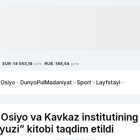
EUR :
RUB :
14 053,18
146,54
so'm
so'm
 Osiyo
Dunyo
Pul
Madaniyat
Sport
Layfstayl
siyo va Kavkaz institutining
uzi” kitobi taqdim etildi