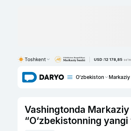
Toshkent
USD :
12 178,85
so'm
O‘zbekiston
Markaziy
Vashingtonda Markaziy O
“O‘zbekistonning yangi y