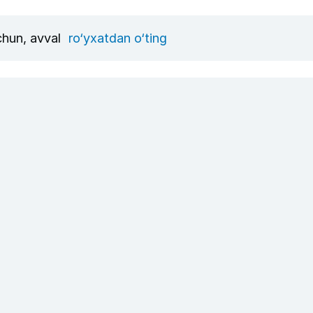
uchun, avval
ro‘yxatdan o‘ting