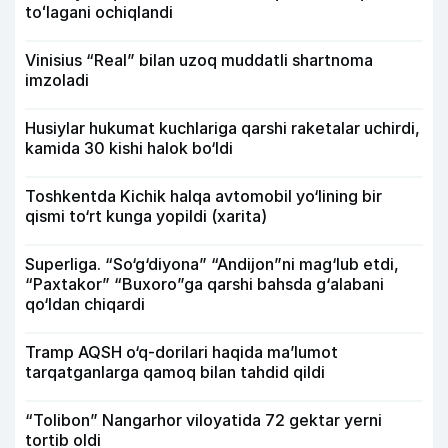
toʻlagani ochiqlandi
Vinisius “Real” bilan uzoq muddatli shartnoma
imzoladi
Husiylar hukumat kuchlariga qarshi raketalar uchirdi,
kamida 30 kishi halok bo‘ldi
Toshkentda Kichik halqa avtomobil yo‘lining bir
qismi to‘rt kunga yopildi (xarita)
Superliga. “So‘g‘diyona” “Andijon”ni mag‘lub etdi,
“Paxtakor” “Buxoro”ga qarshi bahsda g‘alabani
qo‘ldan chiqardi
Tramp AQSH o‘q-dorilari haqida ma’lumot
tarqatganlarga qamoq bilan tahdid qildi
“Tolibon” Nangarhor viloyatida 72 gektar yerni
tortib oldi