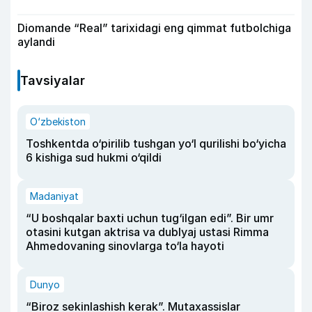
Diomande “Real” tarixidagi eng qimmat futbolchiga
aylandi
Tavsiyalar
O‘zbekiston
Toshkentda o‘pirilib tushgan yo‘l qurilishi bo‘yicha
6 kishiga sud hukmi o‘qildi
Madaniyat
“U boshqalar baxti uchun tug‘ilgan edi”. Bir umr
otasini kutgan aktrisa va dublyaj ustasi Rimma
Ahmedovaning sinovlarga to‘la hayoti
Dunyo
“Biroz sekinlashish kerak”. Mutaxassislar