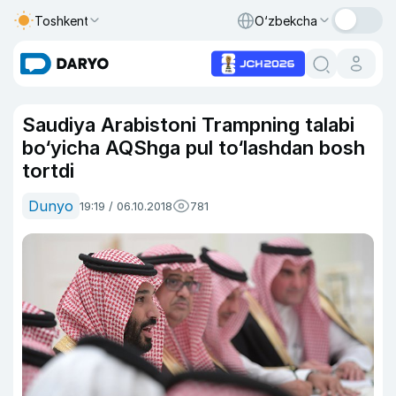
Toshkent
O‘zbekcha
Saudiya Arabistoni Trampning talabi
bo‘yicha AQShga pul to‘lashdan bosh
tortdi
Dunyo
19:19 / 06.10.2018
781