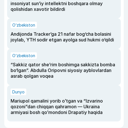
insoniyat sun’iy intellektni boshqara olmay
qolishidan xavotir bildirdi
O‘zbekiston
Andijonda Tracker’ga 21 nafar bog‘cha bolasini
joylab, YTH sodir etgan ayolga sud hukmi o‘qildi
O‘zbekiston
“Sakkiz qator she’rim boshimga sakkizta bomba
bo‘lgan”. Abdulla Oripovni siyosiy ayblovlardan
asrab qolgan voqea
Dunyo
Mariupol qamalini yorib oʻtgan va “Izvarino
qozoni”dan chiqqan qahramon — Ukraina
armiyasi bosh qoʻmondoni Drapatiy haqida