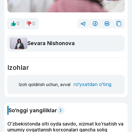
0
0
Sevara Nishonova
Izohlar
ro‘yxatdan o‘ting
Izoh qoldirish uchun, avval
So‘nggi yangiliklar
Oʻzbekistonda olti oyda savdo, xizmat koʻrsatish va
umumiy ovqatlanish korxonalari qancha soliq