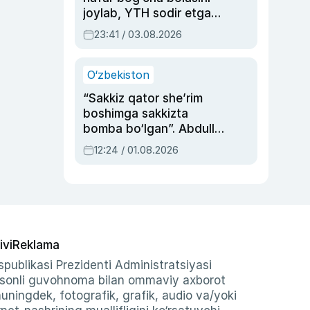
joylab, YTH sodir etgan
ayolga sud hukmi o‘qildi
23:41 / 03.08.2026
O‘zbekiston
“Sakkiz qator she’rim
boshimga sakkizta
bomba bo‘lgan”. Abdulla
Oripovni siyosiy
12:24 / 01.08.2026
ayblovlardan asrab
qolgan voqea
ivi
Reklama
publikasi Prezidenti Administratsiyasi
-sonli guvohnoma bilan ommaviy axborot
shuningdek, fotografik, grafik, audio va/yoki