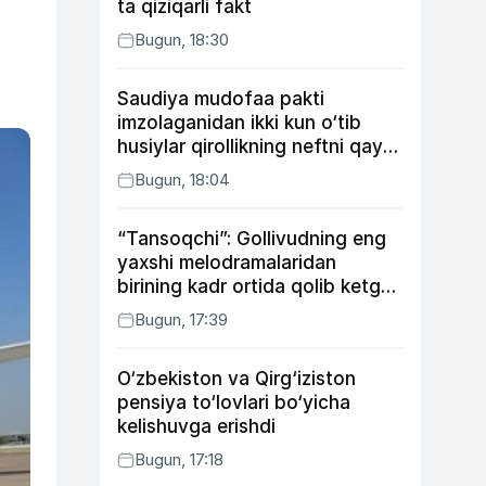
ta qiziqarli fakt
Bugun, 18:30
Saudiya mudofaa pakti
imzolaganidan ikki kun o‘tib
husiylar qirollikning neftni qayta
ishlash zavodiga hujum qildi
Bugun, 18:04
“Tansoqchi”: Gollivudning eng
yaxshi melodramalaridan
birining kadr ortida qolib ketgan
voqealari
Bugun, 17:39
O‘zbekiston va Qirg‘iziston
pensiya to‘lovlari bo‘yicha
kelishuvga erishdi
Bugun, 17:18