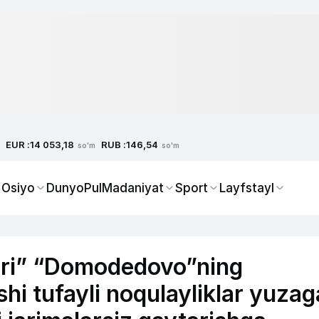
EUR :
RUB :
14 053,18
146,54
so'm
so'm
 Osiyo
Dunyo
Pul
Madaniyat
Sport
Layfstayl
lari” “Domodedovo”ning
shi tufayli noqulayliklar yuzag