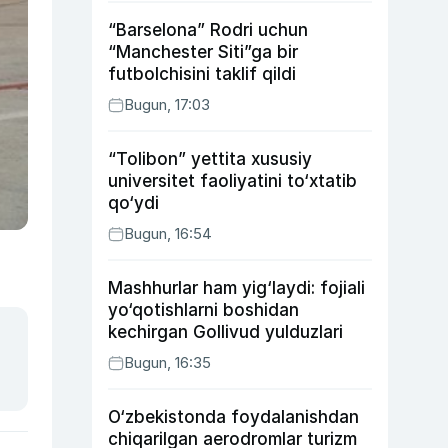
“Barselona” Rodri uchun
“Manchester Siti”ga bir
futbolchisini taklif qildi
Bugun, 17:03
“Tolibon” yettita xususiy
universitet faoliyatini to‘xtatib
qo‘ydi
Bugun, 16:54
Mashhurlar ham yig‘laydi: fojiali
yo‘qotishlarni boshidan
kechirgan Gollivud yulduzlari
Bugun, 16:35
O‘zbekistonda foydalanishdan
chiqarilgan aerodromlar turizm