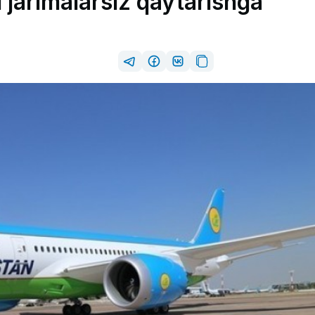
 jarimalarsiz qaytarishga