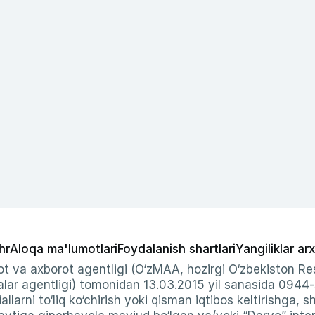
hr
Aloqa ma'lumotlari
Foydalanish shartlari
Yangiliklar arx
t va axborot agentligi (O‘zMAA, hozirgi O‘zbekiston Res
ar agentligi) tomonidan 13.03.2015 yil sanasida 0944
allarni to‘liq ko‘chirish yoki qisman iqtibos keltirishga, 