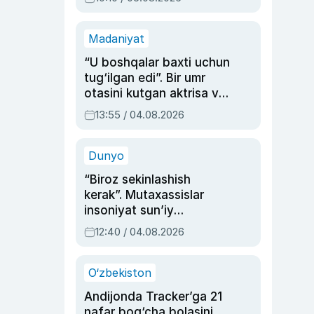
Madaniyat
“U boshqalar baxti uchun
tug‘ilgan edi”. Bir umr
otasini kutgan aktrisa va
dublyaj ustasi Rimma
13:55 / 04.08.2026
Ahmedovaning
sinovlarga to‘la hayoti
Dunyo
“Biroz sekinlashish
kerak”. Mutaxassislar
insoniyat sun’iy
intellektni boshqara
12:40 / 04.08.2026
olmay qolishidan xavotir
bildirdi
O‘zbekiston
Andijonda Tracker’ga 21
nafar bog‘cha bolasini