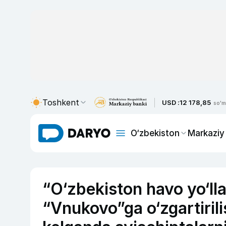
Toshkent
USD :
12 178,85
so'm
O‘zbekiston
Markaziy
“O‘zbekiston havo yo‘l
“Vnukovo”ga o‘zgartirili