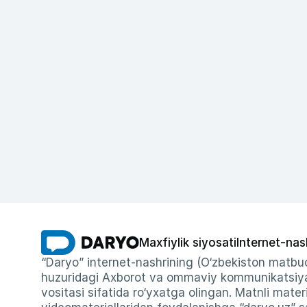
Maxfiylik siyosati
Internet-nas
“Daryo” internet-nashrining (O‘zbekiston matbuo
huzuridagi Axborot va ommaviy kommunikatsiyal
vositasi sifatida ro‘yxatga olingan. Matnli materi