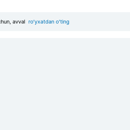
uchun, avval
ro‘yxatdan o‘ting