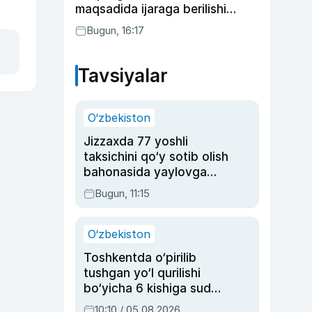
maqsadida ijaraga berilishi
mumkin
Bugun, 16:17
Tavsiyalar
O‘zbekiston
Jizzaxda 77 yoshli
taksichini qo‘y sotib olish
bahonasida yaylovga
olib borib o‘ldirgan yigit
Bugun, 11:15
20 yilga qamaldi
O‘zbekiston
Toshkentda o‘pirilib
tushgan yo‘l qurilishi
bo‘yicha 6 kishiga sud
hukmi o‘qildi
10:10 / 05.08.2026