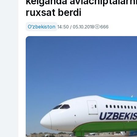
kelganda aviachiptalarni
ruxsat berdi
O‘zbekiston
14:50 / 05.10.2018
666