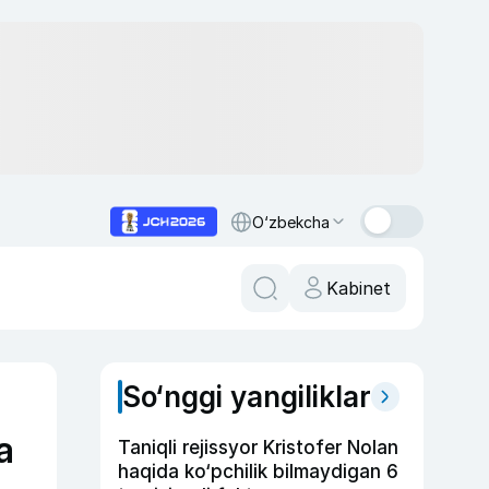
O‘zbekcha
Kabinet
So‘nggi yangiliklar
a
Taniqli rejissyor Kristofer Nolan
haqida ko‘pchilik bilmaydigan 6