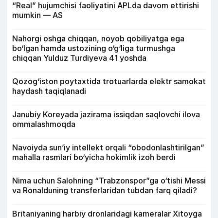
“Real” hujumchisi faoliyatini APLda davom ettirishi
mumkin — AS
Nahorgi oshga chiqqan, noyob qobiliyatga ega
bo‘lgan hamda ustozining o‘g‘liga turmushga
chiqqan Yulduz Turdiyeva 41 yoshda
Qozog‘iston poytaxtida trotuarlarda elektr samokat
haydash taqiqlanadi
Janubiy Koreyada jazirama issiqdan saqlovchi ilova
ommalashmoqda
Navoiyda sun’iy intellekt orqali “obodonlashtirilgan”
mahalla rasmlari bo‘yicha hokimlik izoh berdi
Nima uchun Salohning “Trabzonspor”ga o‘tishi Messi
va Ronalduning transferlaridan tubdan farq qiladi?
Britaniyaning harbiy dronlaridagi kameralar Xitoyga