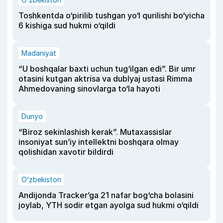
Toshkentda o‘pirilib tushgan yo‘l qurilishi bo‘yicha
6 kishiga sud hukmi o‘qildi
Madaniyat
“U boshqalar baxti uchun tug‘ilgan edi”. Bir umr
otasini kutgan aktrisa va dublyaj ustasi Rimma
Ahmedovaning sinovlarga to‘la hayoti
Dunyo
“Biroz sekinlashish kerak”. Mutaxassislar
insoniyat sun’iy intellektni boshqara olmay
qolishidan xavotir bildirdi
O‘zbekiston
Andijonda Tracker’ga 21 nafar bog‘cha bolasini
joylab, YTH sodir etgan ayolga sud hukmi o‘qildi