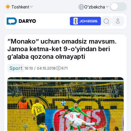
Toshkent
O‘zbekcha
“Monako” uchun omadsiz mavsum.
Jamoa ketma-ket 9-o‘yindan beri
g‘alaba qozona olmayapti
Sport
16:10 / 04.10.2018
671