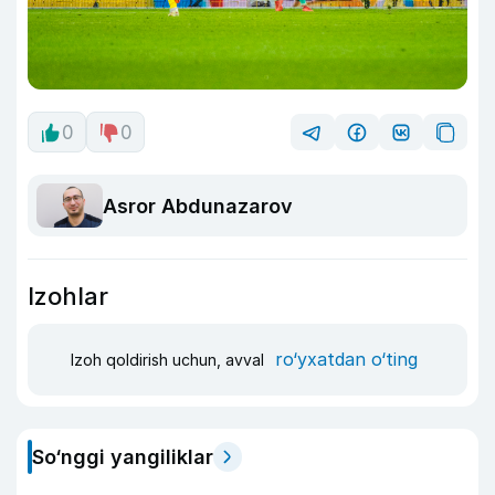
0
0
Asror Abdunazarov
Izohlar
ro‘yxatdan o‘ting
Izoh qoldirish uchun, avval
So‘nggi yangiliklar