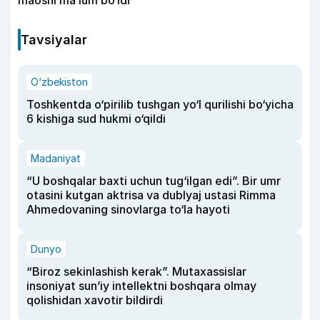
maoshi ma’lum bo‘ldi
Tavsiyalar
O‘zbekiston
Toshkentda o‘pirilib tushgan yo‘l qurilishi bo‘yicha
6 kishiga sud hukmi o‘qildi
Madaniyat
“U boshqalar baxti uchun tug‘ilgan edi”. Bir umr
otasini kutgan aktrisa va dublyaj ustasi Rimma
Ahmedovaning sinovlarga to‘la hayoti
Dunyo
“Biroz sekinlashish kerak”. Mutaxassislar
insoniyat sun’iy intellektni boshqara olmay
qolishidan xavotir bildirdi