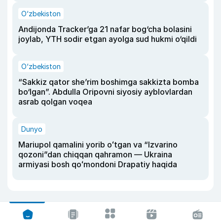
O‘zbekiston
Andijonda Tracker’ga 21 nafar bog‘cha bolasini
joylab, YTH sodir etgan ayolga sud hukmi o‘qildi
O‘zbekiston
“Sakkiz qator she’rim boshimga sakkizta bomba
bo‘lgan”. Abdulla Oripovni siyosiy ayblovlardan
asrab qolgan voqea
Dunyo
Mariupol qamalini yorib oʻtgan va “Izvarino
qozoni”dan chiqqan qahramon — Ukraina
armiyasi bosh qoʻmondoni Drapatiy haqida