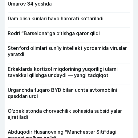
Umarov 34 yoshda
Dam olish kunlari havo harorati ko‘tariladi
Rodri “Barselona”ga o‘tishga qaror qildi
Stenford olimlari sun’iy intellekt yordamida viruslar
yaratdi
Erkaklarda kortizol miqdorining yuqoriligi ularni
tavakkal qilishga undaydi — yangi tadqiqot
Urganchda fuqaro BYD bilan uchta avtomobilni
qasddan urdi
O‘zbekistonda chorvachilik sohasida subsidiyalar
ajratiladi
Abduqodir Husanovning “Manchester Siti”dagi