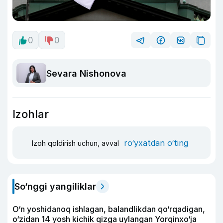
0
0
Sevara Nishonova
Izohlar
ro‘yxatdan o‘ting
Izoh qoldirish uchun, avval
So‘nggi yangiliklar
O‘n yoshidanoq ishlagan, balandlikdan qo‘rqadigan,
o‘zidan 14 yosh kichik qizga uylangan Yorqinxo‘ja