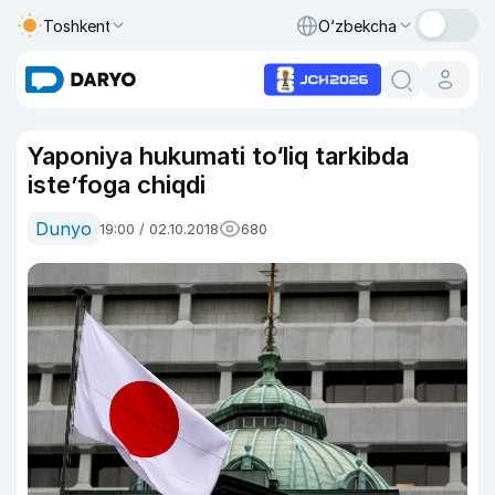
Toshkent
O‘zbekcha
Yaponiya hukumati to‘liq tarkibda
iste’foga chiqdi
Dunyo
19:00 / 02.10.2018
680