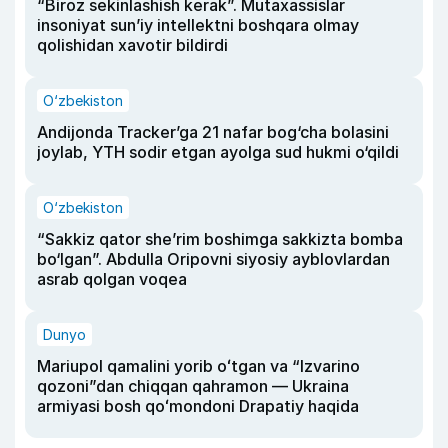
“Biroz sekinlashish kerak”. Mutaxassislar
insoniyat sun’iy intellektni boshqara olmay
qolishidan xavotir bildirdi
O‘zbekiston
Andijonda Tracker’ga 21 nafar bog‘cha bolasini
joylab, YTH sodir etgan ayolga sud hukmi o‘qildi
O‘zbekiston
“Sakkiz qator she’rim boshimga sakkizta bomba
bo‘lgan”. Abdulla Oripovni siyosiy ayblovlardan
asrab qolgan voqea
Dunyo
Mariupol qamalini yorib oʻtgan va “Izvarino
qozoni”dan chiqqan qahramon — Ukraina
armiyasi bosh qoʻmondoni Drapatiy haqida