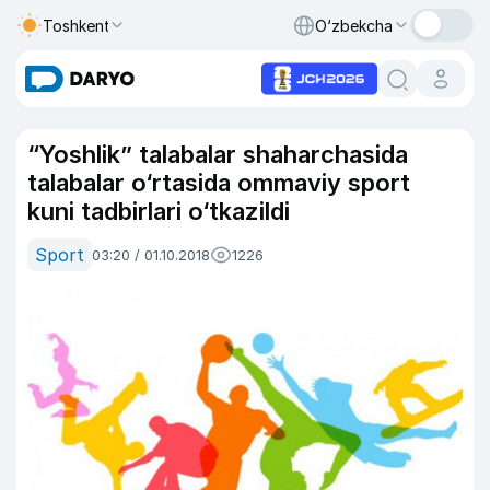
Toshkent
O‘zbekcha
“Yoshlik” talabalar shaharchasida
talabalar o‘rtasida ommaviy sport
kuni tadbirlari o‘tkazildi
Sport
03:20 / 01.10.2018
1226