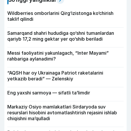
Wildberries omborlarini Qirg‘izistonga ko‘chirish
taklif qilindi
Samarqand shahri hududiga qo‘shni tumanlardan
qariyb 17,2 ming gektar yer qo‘shib beriladi
Messi faoliyatini yakunlagach, “Inter Mayami”
rahbariga aylanadimi?
“AQSH har oy Ukrainaga Patriot raketalarini
yetkazib beradi” — Zelenskiy
Eng yaxshi sarmoya — sifatli ta’limdir
Markaziy Osiyo mamlakatlari Sirdaryoda suv
resurslari hisobini avtomatlashtirish rejasini ishlab
chiqishni ma’qulladi