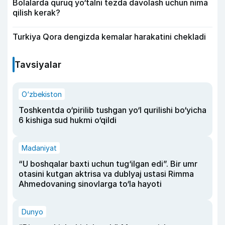
Bolalarda quruq yo‘talni tezda davolash uchun nima
qilish kerak?
Turkiya Qora dengizda kemalar harakatini chekladi
Tavsiyalar
O‘zbekiston
Toshkentda o‘pirilib tushgan yo‘l qurilishi bo‘yicha
6 kishiga sud hukmi o‘qildi
Madaniyat
“U boshqalar baxti uchun tug‘ilgan edi”. Bir umr
otasini kutgan aktrisa va dublyaj ustasi Rimma
Ahmedovaning sinovlarga to‘la hayoti
Dunyo