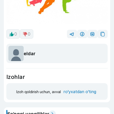
0
0
eldar
Izohlar
ro‘yxatdan o‘ting
Izoh qoldirish uchun, avval
So‘nggi yangiliklar